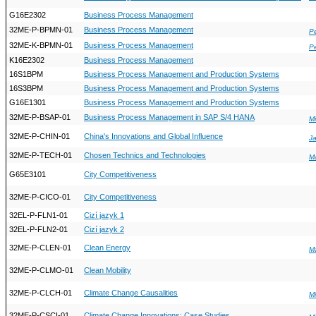
G16E2302
Business Process Management
32ME-P-BPMN-01
Business Process Management
P
32ME-K-BPMN-01
Business Process Management
P
K16E2302
Business Process Management
16S1BPM
Business Process Management and Production Systems
16S3BPM
Business Process Management and Production Systems
G16E1301
Business Process Management and Production Systems
32ME-P-BSAP-01
Business Process Management in SAP S/4 HANA
Mi
32ME-P-CHIN-01
China's Innovations and Global Influence
J
32ME-P-TECH-01
Chosen Technics and Technologies
Ma
G65E3101
City Competitiveness
32ME-P-CICO-01
City Competitiveness
32EL-P-FLN1-01
Cizí jazyk 1
32EL-P-FLN2-01
Cizí jazyk 2
32ME-P-CLEN-01
Clean Energy
Ma
32ME-P-CLMO-01
Clean Mobility
32ME-P-CLCH-01
Climate Change Causalities
Mi
32ME-P-CSCI-01
Climate Change Innovations: Case Studies