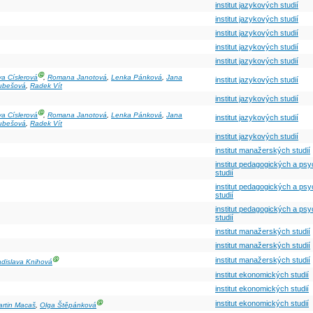
institut jazykových studií
institut jazykových studií
institut jazykových studií
institut jazykových studií
institut jazykových studií
Ⓖ
a Císlerová
,
Romana Janotová
,
Lenka Pánková
,
Jana
institut jazykových studií
ubešová
,
Radek Vít
institut jazykových studií
Ⓖ
a Císlerová
,
Romana Janotová
,
Lenka Pánková
,
Jana
institut jazykových studií
ubešová
,
Radek Vít
institut jazykových studií
institut manažerských studií
institut pedagogických a ps
studií
institut pedagogických a ps
studií
institut pedagogických a ps
studií
institut manažerských studií
institut manažerských studií
Ⓖ
institut manažerských studií
dislava Knihová
institut ekonomických studií
institut ekonomických studií
Ⓖ
institut ekonomických studií
artin Macaš
,
Olga Štěpánková