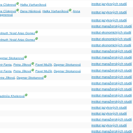
Ⓖ
institut jazykových studií
a Císlerová
,
Halka Varhaníková
Ⓖ
Ⓖ
a Císlerová
,
Dana Hánková
,
Halka Varhaníková
,
Anna
institut jazykových studií
agnerová
institut jazykových studií
institut manažerských studií
Ⓖ
institut ekonomických studií
elmuth Yesid Arias Gomez
Ⓖ
institut ekonomických studií
elmuth Yesid Arias Gomez
institut ekonomických studií
institut manažerských studií
Ⓖ
institut manažerských studií
agmar Skokanová
Ⓖ
institut manažerských studií
tr Fanta
,
Petra Jílková
,
Pavel Mužík
,
Dagmar Skokanová
Ⓖ
institut manažerských studií
tr Fanta
,
Petra Jílková
,
Pavel Mužík
,
Dagmar Skokanová
Ⓖ
institut manažerských studií
tra Jílková
,
Dagmar Skokanová
institut manažerských studií
institut manažerských studií
Ⓖ
institut manažerských studií
adimíra Khelerová
institut manažerských studií
institut jazykových studií
institut jazykových studií
institut manažerských studií
institut jazykových studií
institut manažerských studií