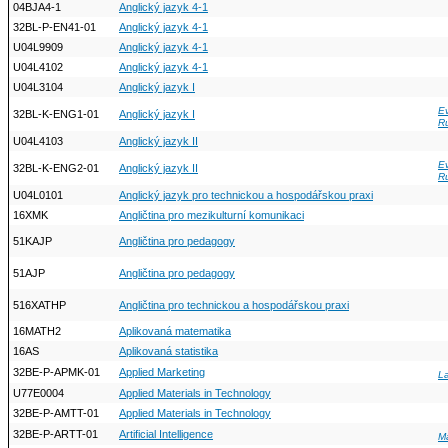
04BJA4-1
Anglický jazyk 4-1
32BL-P-EN41-01
Anglický jazyk 4-1
U04L9909
Anglický jazyk 4-1
U04L4102
Anglický jazyk 4-1
U04L3104
Anglický jazyk I
Ev
32BL-K-ENG1-01
Anglický jazyk I
R
U04L4103
Anglický jazyk II
Ev
32BL-K-ENG2-01
Anglický jazyk II
R
U04L0101
Anglický jazyk pro technickou a hospodářskou praxi
16XMK
Angličtina pro mezikulturní komunikaci
51KAJP
Angličtina pro pedagogy
51AJP
Angličtina pro pedagogy
516XATHP
Angličtina pro technickou a hospodářskou praxi
16MATH2
Aplikovaná matematika
16AS
Aplikovaná statistika
32BE-P-APMK-01
Applied Marketing
La
U77E0004
Applied Materials in Technology
32BE-P-AMTT-01
Applied Materials in Technology
32BE-P-ARTT-01
Artificial Intelligence
M