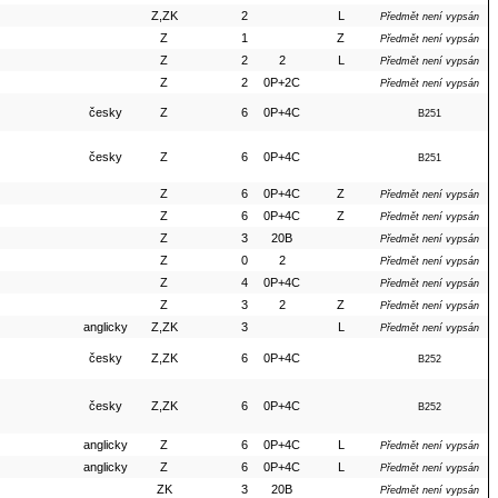
Z,ZK
2
L
Předmět není vypsán
Z
1
Z
Předmět není vypsán
Z
2
2
L
Předmět není vypsán
Z
2
0P+2C
Předmět není vypsán
česky
Z
6
0P+4C
B251
česky
Z
6
0P+4C
B251
Z
6
0P+4C
Z
Předmět není vypsán
Z
6
0P+4C
Z
Předmět není vypsán
Z
3
20B
Předmět není vypsán
Z
0
2
Předmět není vypsán
Z
4
0P+4C
Předmět není vypsán
Z
3
2
Z
Předmět není vypsán
anglicky
Z,ZK
3
L
Předmět není vypsán
česky
Z,ZK
6
0P+4C
B252
česky
Z,ZK
6
0P+4C
B252
anglicky
Z
6
0P+4C
L
Předmět není vypsán
anglicky
Z
6
0P+4C
L
Předmět není vypsán
ZK
3
20B
Předmět není vypsán