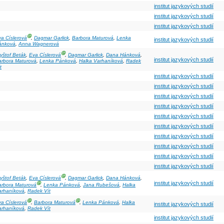
institut jazykových studií
institut jazykových studií
institut jazykových studií
Ⓖ
a Císlerová
,
Dagmar Garlick
,
Barbora Maturová
,
Lenka
institut jazykových studií
ánková
,
Anna Wagnerová
Ⓖ
yštof Beták
,
Eva Císlerová
,
Dagmar Garlick
,
Dana Hánková
,
institut jazykových studií
arbora Maturová
,
Lenka Pánková
,
Halka Varhaníková
,
Radek
t
institut jazykových studií
institut jazykových studií
institut jazykových studií
institut jazykových studií
institut jazykových studií
institut jazykových studií
institut jazykových studií
institut jazykových studií
institut jazykových studií
institut jazykových studií
Ⓖ
yštof Beták
,
Eva Císlerová
,
Dagmar Garlick
,
Dana Hánková
,
institut jazykových studií
Ⓖ
arbora Maturová
,
Lenka Pánková
,
Jana Rubešová
,
Halka
arhaníková
,
Radek Vít
Ⓖ
Ⓖ
a Císlerová
,
Barbora Maturová
,
Lenka Pánková
,
Halka
institut jazykových studií
arhaníková
,
Radek Vít
institut jazykových studií