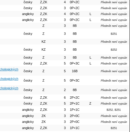
česky
Z,ZK
4
0P+2C
Předmět není vypsán
česky
Z,ZK
3
0P+2C
Předmět není vypsán
anglicky
Z,ZK
4
0P+2C
L
Předmět není vypsán
anglicky
Z,ZK
3
0P+2C
L
Předmět není vypsán
Z
3
8B
Předmět není vypsán
česky
Z
3
8B
B251
KZ
3
8B
Předmět není vypsán
česky
KZ
3
8B
B252
česky
Z
3
8B
L
Předmět není vypsán
česky
Z,ZK
5
0P+3C
L
Předmět není vypsán
ychologických
česky
Z
5
16B
Předmět není vypsán
ychologických
česky
Z
5
0P+3C
Předmět není vypsán
ychologických
česky
Z
2
8B
Předmět není vypsán
česky
Z,ZK
6
2P+2C
Předmět není vypsán
česky
Z,ZK
5
2P+1C
Z
Předmět není vypsán
anglicky
Z,ZK
3
1P+1C
B252, B251
anglicky
ZK
3
2P+0C
Předmět není vypsán
anglicky
ZK
3
2P+0C
Předmět není vypsán
anglicky
Z,ZK
3
1P+1C
B251