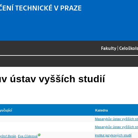
ČENÍ TECHNICKÉ V PRAZE
Fakulty
|
Celoškol
 ústav vyšších studií
yučující
Katedra
Masarykův ústav vyšších st
Masarykův ústav vyšších st
Ⓖ
institut jazykových studií
yštof Beták
,
Eva Císlerová