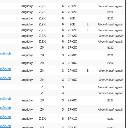
anglicky
Z,ZK
6
2P+2C
Předmět není vypsán
anglicky
Z,ZK
6
2P+2C
B252
anglicky
Z,ZK
6
20B
B252
anglicky
Z,ZK
6
20B
L
Předmět není vypsán
anglicky
Z,ZK
6
2P+2C
Z
Předmět není vypsán
anglicky
Z,ZK
6
2P+2C
Předmět není vypsán
anglicky
Z,ZK
6
2P+2C
Předmět není vypsán
anglicky
ZK
6
2P+2C
B252
ionálních
anglicky
ZK
3
2P+0C
B252
anglicky
ZK
3
2P+0C
B252
ionálních
anglicky
ZK
3
2P+0C
Z
Předmět není vypsán
ionálních
anglicky
ZK
3
2P+0C
Předmět není vypsán
Z
3
Předmět není vypsán
Z
3
Předmět není vypsán
ionálních
anglicky
ZK
3
2P+0C
B251
ionálních
anglicky
ZK
3
2P+0C
Předmět není vypsán
ionálních
anglicky
Z,ZK
6
3P+1C
B251
ionálních
anglicky
KZ
3
0P+2C