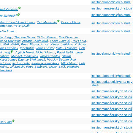
institut ekonomických studií
Ⓖ
institut manažerských studií
avid Vaněček
Ⓖ
institut ekonomických studií
etr Makovský
Ⓖ
elmuth Yesid Arias Gomez
,
Petr Makovský
,
Vincent Blaise
institut ekonomických studií
ontenero
,
Pavel Mužík
institut ekonomických studií
adim Bureš
iya Baqyt
,
Theodor Beran
,
Oldřich Bronec
,
Eva Císlerová
,
tiana Davydiuk
,
Zuzana Dvořáková
,
Lenka Emrová
,
Petr Fanta
,
antišek Hřebík
,
Petra Jílková
,
Arnošt Klesla
,
Ladislava Knihová
,
omáš Kubálek
,
Igor Kukliš
,
Tomáš Löster
,
Matouš Machka
,
Petr
Ⓖ
akovský
,
Vojtěch Menzl
,
Michal Mervart
,
Pavel Mužík
,
Lucie
institut ekonomických studií
lzáková
,
Michael Pondělíček
,
Tomáš Sadílek
,
Otakar
hlossberger
,
Dagmar Skokanová
,
Miroslav Sponer
,
Petr
tudnička
,
Jiří Svoboda
,
Kateřina Tomešková
,
Miloš Ulman
,
Petr
ymětal
,
Jiří Zmatlík
,
Petra Šeráková
,
Martin Šikýř
,
Vladimíra
ilhánková
institut ekonomických studií
institut pedagogických a ps
studií
institut manažerských studií
institut manažerských studií
institut manažerských studií
institut manažerských studií
institut manažerských studií
Ⓖ
institut manažerských studií
sef Pros
institut manažerských studií