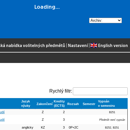
Loading...
ská nabídka volitelných předmětů
|
Nastavení
|
English version
Rychlý filtr:
Jazyk
Kredity
Vypsán
Zakončení
Rozsah
Semestr
výuky
(ECTS)
v semestru
udií
Z
2
B251
udií
Z
3
Předmět není vypsán
anglicky
KZ
3
0P+2C
B252, B251