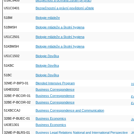
U16C5405
Bezpečnost a ochrana zdraví při práci
U51C0401
Bezpečnostní a právní povědomí učitele
51BM
Biologie mládeže
51BMSH
Biologie mládeže a školní hygiena
U51C2501
Biologie mládeže a školní hygiena
51KBMSH
Biologie mládeže a školní hygiena
U51C1502
Biologie člověka
51KBC
Biologie člověka
51BC
Biologie člověka
32ME-P-BIP3-01
Blended Intensive Program
Vi
U04E0202
Business Correspondence
32BE-P-BCOR-01
Business Correspondence
Ev
32BE-P-BCOR-02
Business Correspondence
Ev
51XBCCAJ
Business Correspondence and Communication
32BE-P-BUEC-01
Business Economics
J
U63E1301
Business Economics
32ME-P-BLRS-01
Business Legal Relations National and International Perspective
Ji