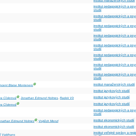
institut manažerských studií
institut pedagogických a ps
studií
institut pedagogických a ps
studií
institut pedagogických a ps
studií
institut pedagogických a ps
studií
institut pedagogických a ps
studií
institut pedagogických a ps
studií
institut pedagogických a ps
studií
institut pedagogických a ps
studií
Ⓖ
institut manažerských studií
ncent Blaise Montenero
institut jazykových studií
Ⓖ
institut jazykových studií
a Císlerová
,
Jonathan Edmund Holmes
,
Radek Vít
Ⓖ
institut jazykových studií
a Císlerová
institut pedagogických a ps
studií
Ⓖ
institut ekonomických studií
onathan Edmund Holmes
,
Vojtěch Menzl
institut ekonomických studií
institut veřejné správy a reg
ří Valdhans