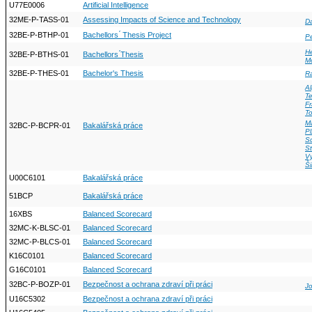
U77E0006
Artificial Intelligence
32ME-P-TASS-01
Assessing Impacts of Science and Technology
D
32BE-P-BTHP-01
Bachellors ́ Thesis Project
P
H
32BE-P-BTHS-01
Bachellors ́Thesis
M
32BE-P-THES-01
Bachelor's Thesis
R
Al
Te
Fr
T
M
32BC-P-BCPR-01
Bakalářská práce
P
Sc
S
V
Š
U00C6101
Bakalářská práce
51BCP
Bakalářská práce
16XBS
Balanced Scorecard
32MC-K-BLSC-01
Balanced Scorecard
32MC-P-BLCS-01
Balanced Scorecard
K16C0101
Balanced Scorecard
G16C0101
Balanced Scorecard
32BC-P-BOZP-01
Bezpečnost a ochrana zdraví při práci
Jo
U16C5302
Bezpečnost a ochrana zdraví při práci