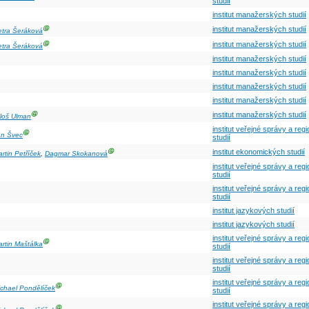
studií
institut manažerských studií
Ⓖ
institut manažerských studií
etra Šeráková
Ⓖ
institut manažerských studií
etra Šeráková
institut manažerských studií
institut manažerských studií
institut manažerských studií
institut manažerských studií
Ⓖ
institut manažerských studií
loš Ulman
institut veřejné správy a reg
Ⓖ
an Švec
studií
Ⓖ
institut ekonomických studií
rtin Petříček
,
Dagmar Skokanová
institut veřejné správy a reg
studií
institut veřejné správy a reg
studií
institut jazykových studií
institut jazykových studií
institut veřejné správy a reg
Ⓖ
rtin Maštálka
studií
institut veřejné správy a reg
studií
institut veřejné správy a reg
Ⓖ
chael Pondělíček
studií
institut veřejné správy a reg
Ⓖ