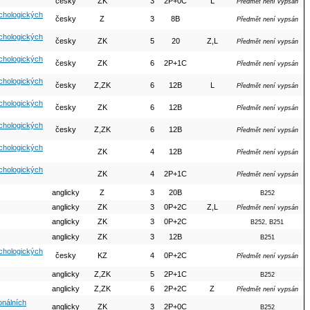
česky
ZK
3
2P+0C
L
Předmět není vypsán
ychologických
česky
Z
3
8B
Předmět není vypsán
ychologických
česky
ZK
5
20
Z,L
Předmět není vypsán
ychologických
česky
ZK
6
2P+1C
Předmět není vypsán
ychologických
česky
Z,ZK
6
12B
L
Předmět není vypsán
ychologických
česky
ZK
6
12B
Předmět není vypsán
ychologických
česky
Z,ZK
6
12B
Předmět není vypsán
ychologických
ZK
4
12B
Předmět není vypsán
ychologických
ZK
4
2P+1C
Předmět není vypsán
anglicky
Z
3
20B
B252
anglicky
ZK
3
0P+2C
Z,L
Předmět není vypsán
anglicky
ZK
3
0P+2C
B252, B251
anglicky
ZK
3
12B
B251
ychologických
česky
KZ
4
0P+2C
Předmět není vypsán
anglicky
Z,ZK
5
2P+1C
B252
anglicky
Z,ZK
6
2P+2C
Z
Předmět není vypsán
ionálních
anglicky
ZK
3
2P+0C
B252