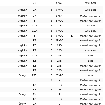
ZK
3
0P+2C
B251, B252
anglicky
ZK
6
0P+4C
B252, B251
anglicky
ZK
3
0P+2C
Předmět není vypsán
anglicky
Z
3
2P+0C
Předmět není vypsán
anglicky
Z,ZK
3
10B
B251, B252
anglicky
Z,ZK
3
0P+2C
B251, B252
anglicky
Z
3
0P+2C
L
Předmět není vypsán
KZ
3
0P+2C
Předmět není vypsán
anglicky
KZ
3
24B
Předmět není vypsán
anglicky
KZ
3
24B
B251, B252
anglicky
Z,ZK
3
24B
B251
anglicky
KZ
3
24B
B251
anglicky
KZ
3
24B
Předmět není vypsán
KZ
3
24B
Předmět není vypsán
česky
Z,ZK
6
2P+2C
B251
Z
1
2
Předmět není vypsán
KZ
5
16B
Předmět není vypsán
KZ
6
16B
Předmět není vypsán
česky
ZK
2
Předmět není vypsán
KZ
5
16B
Předmět není vypsán
česky
ZK
2
Předmět není vypsán