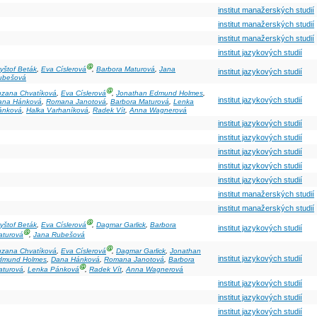
institut manažerských studií
institut manažerských studií
institut manažerských studií
institut jazykových studií
Ⓖ
yštof Beták
,
Eva Císlerová
,
Barbora Maturová
,
Jana
institut jazykových studií
ubešová
Ⓖ
uzana Chvatíková
,
Eva Císlerová
,
Jonathan Edmund Holmes
,
institut jazykových studií
ana Hánková
,
Romana Janotová
,
Barbora Maturová
,
Lenka
ánková
,
Halka Varhaníková
,
Radek Vít
,
Anna Wagnerová
institut jazykových studií
institut jazykových studií
institut jazykových studií
institut jazykových studií
institut jazykových studií
institut manažerských studií
institut manažerských studií
Ⓖ
yštof Beták
,
Eva Císlerová
,
Dagmar Garlick
,
Barbora
institut jazykových studií
Ⓖ
aturová
,
Jana Rubešová
Ⓖ
uzana Chvatíková
,
Eva Císlerová
,
Dagmar Garlick
,
Jonathan
institut jazykových studií
dmund Holmes
,
Dana Hánková
,
Romana Janotová
,
Barbora
Ⓖ
aturová
,
Lenka Pánková
,
Radek Vít
,
Anna Wagnerová
institut jazykových studií
institut jazykových studií
institut jazykových studií