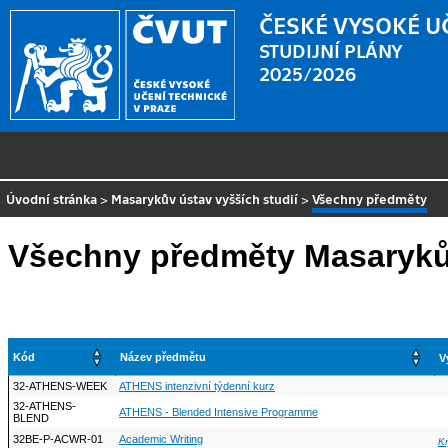
ČESKÉ VYSOKÉ U
STUDIJNÍ PLÁNY
2025/2026
Úvodní stránka
>
Masarykův ústav vyšších studií
>
Všechny předměty
Všechny předměty Masarykův
Kód
Název předmětu
V
32-ATHENS-WEEK
ATHENS intenzivní týdenní kurz
32-ATHENS-
ATHENS - Blended Intensive Programme
BLEND
32BE-P-ACWR-01
Academic Writing
Kr