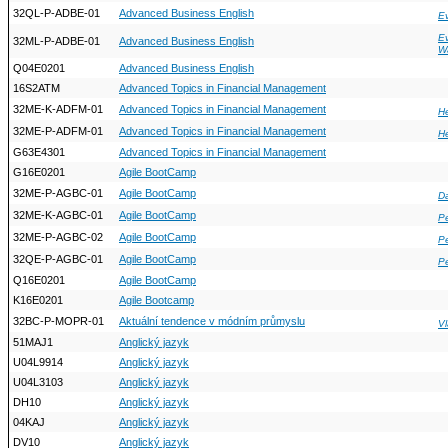
32QL-P-ADBE-01
Advanced Business English
Ev
Ev
32ML-P-ADBE-01
Advanced Business English
W
Q04E0201
Advanced Business English
16S2ATM
Advanced Topics in Financial Management
32ME-K-ADFM-01
Advanced Topics in Financial Management
H
32ME-P-ADFM-01
Advanced Topics in Financial Management
H
G63E4301
Advanced Topics in Financial Management
G16E0201
Agile BootCamp
32ME-P-AGBC-01
Agile BootCamp
D
32ME-K-AGBC-01
Agile BootCamp
Pe
32ME-P-AGBC-02
Agile BootCamp
Pe
32QE-P-AGBC-01
Agile BootCamp
Pe
Q16E0201
Agile BootCamp
K16E0201
Agile Bootcamp
32BC-P-MOPR-01
Aktuální tendence v módním průmyslu
Vl
51MAJ1
Anglický jazyk
U04L9914
Anglický jazyk
U04L3103
Anglický jazyk
DH10
Anglický jazyk
04KAJ
Anglický jazyk
DV10
Anglický jazyk