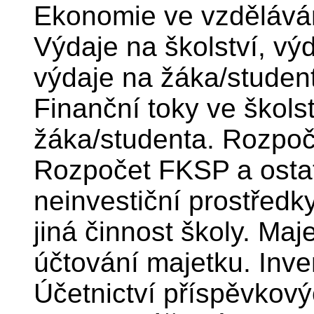
Ekonomie ve vzděláván
Výdaje na školství, vý
výdaje na žáka/student
Finanční toky ve škols
žáka/studenta. Rozpoče
Rozpočet FKSP a ostatn
neinvestiční prostředk
jiná činnost školy. Ma
účtování majetku. Inve
Účetnictví příspěvkový