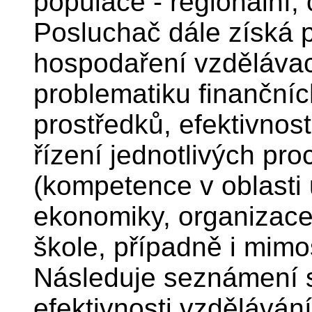
populace - regionální,
Posluchač dále získá 
hospodaření vzdělávací
problematiku finančníc
prostředků, efektivnos
řízení jednotlivých pr
(kompetence v oblasti 
ekonomiky, organizac
škole, případně i mimo
Následuje seznámení 
efektivnosti vzdělávání