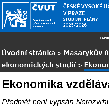
ČESKÉ VYSOKÉ U
V PRAZE
STUDIJNÍ PLÁNY
2025/2026
Faku
Úvodní stránka
>
Masarykův ús
ekonomických studií
>
Ekonom
Ekonomika vzděláv
Předmět není vypsán
Nerozvrhu