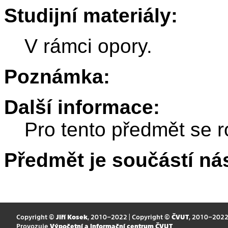
Studijní materiály:
V rámci opory.
Poznámka:
Další informace:
Pro tento předmět se r
Předmět je součástí nás
Copyright ©
Jiří Kosek
, 2010–2022 | Copyright ©
ČVUT
, 2010–202
Provozuje
Výpočetní a informační centrum ČVUT