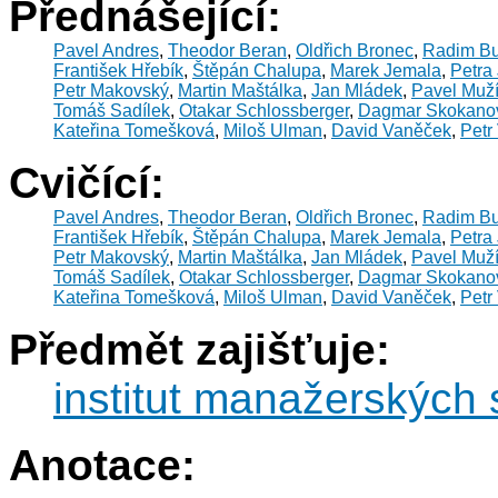
Přednášející:
Pavel Andres
,
Theodor Beran
,
Oldřich Bronec
,
Radim Bu
František Hřebík
,
Štěpán Chalupa
,
Marek Jemala
,
Petra 
Petr Makovský
,
Martin Maštálka
,
Jan Mládek
,
Pavel Muž
Tomáš Sadílek
,
Otakar Schlossberger
,
Dagmar Skokano
Kateřina Tomešková
,
Miloš Ulman
,
David Vaněček
,
Petr
Cvičící:
Pavel Andres
,
Theodor Beran
,
Oldřich Bronec
,
Radim Bu
František Hřebík
,
Štěpán Chalupa
,
Marek Jemala
,
Petra 
Petr Makovský
,
Martin Maštálka
,
Jan Mládek
,
Pavel Muž
Tomáš Sadílek
,
Otakar Schlossberger
,
Dagmar Skokano
Kateřina Tomešková
,
Miloš Ulman
,
David Vaněček
,
Petr
Předmět zajišťuje:
institut manažerských 
Anotace: