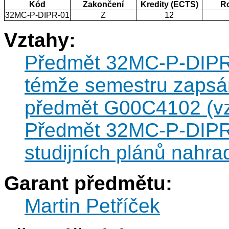
Kód
Zakončení
Kredity (ECTS)
R
32MC-P-DIPR-01
Z
12
Vztahy:
Předmět 32MC-P-DIPR-0
témže semestru zapsán
předmět G00C4102 (vzt
Předmět 32MC-P-DIPR-
studijních plánů nahr
Garant předmětu:
Martin Petříček