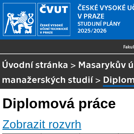
ČESKÉ VYSOKÉ U
V PRAZE
STUDIJNÍ PLÁNY
2025/2026
Faku
Úvodní stránka
>
Masarykův ús
manažerských studií
>
Diplom
Diplomová práce
Zobrazit rozvrh