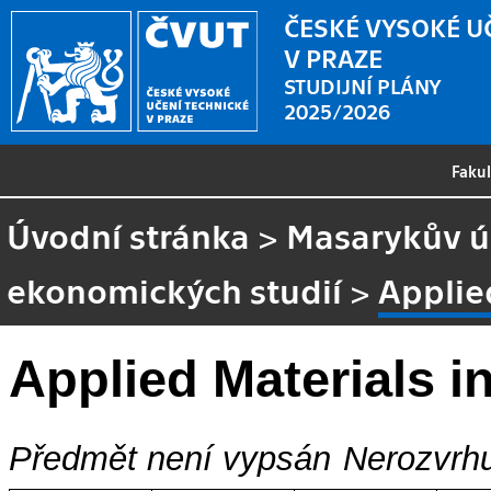
ČESKÉ VYSOKÉ U
V PRAZE
STUDIJNÍ PLÁNY
2025/2026
Faku
Úvodní stránka
>
Masarykův ús
ekonomických studií
>
Applie
Applied Materials 
Předmět není vypsán
Nerozvrhu