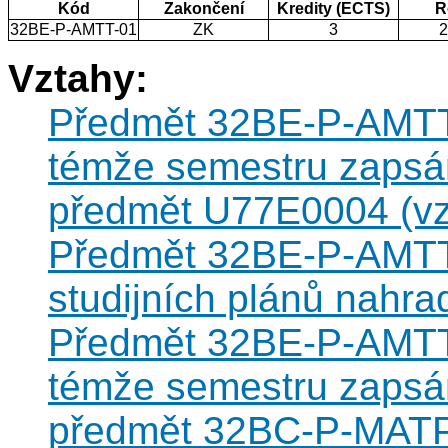
Kód
Zakončení
Kredity (ECTS)
R
32BE-P-AMTT-01
ZK
3
Vztahy:
Předmět 32BE-P-AMTT-0
témže semestru zapsán
předmět U77E0004 (vzt
Předmět 32BE-P-AMTT-
studijních plánů nahr
Předmět 32BE-P-AMTT-0
témže semestru zapsán
předmět 32BC-P-MATP-