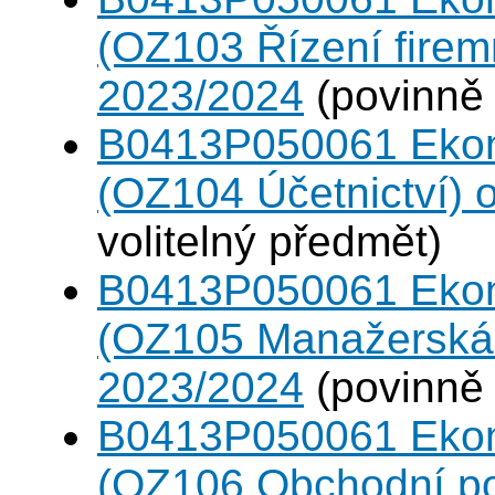
(OZ103 Řízení firem
2023/2024
(povinně 
B0413P050061 Eko
(OZ104 Účetnictví)
volitelný předmět)
B0413P050061 Eko
(OZ105 Manažerská 
2023/2024
(povinně 
B0413P050061 Eko
(OZ106 Obchodní po