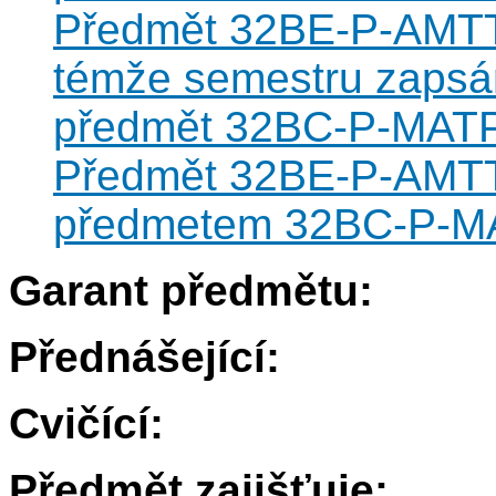
Předmět 32BE-P-AMTT-0
témže semestru zapsán
předmět 32BC-P-MATP-
Předmět 32BE-P-AMTT-
předmetem 32BC-P-MA
Garant předmětu:
Přednášející:
Cvičící:
Předmět zajišťuje: