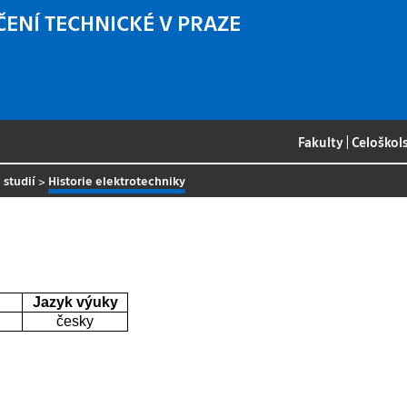
ČENÍ TECHNICKÉ V PRAZE
Fakulty
|
Celoškol
 studií
>
Historie elektrotechniky
Jazyk výuky
česky