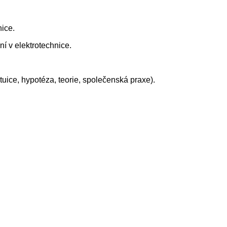
nice.
í v elektrotechnice.
ntuice, hypotéza, teorie, společenská praxe).