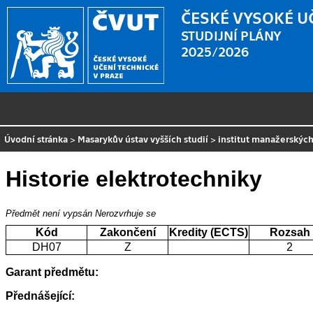
ČESKÉ VYSOKÉ U
STUDIJNÍ PLÁNY
2025/2026
Úvodní stránka
>
Masarykův ústav vyšších studií
>
institut manažerských
Historie elektrotechniky
Předmět není vypsán
Nerozvrhuje se
Kód
Zakončení
Kredity (ECTS)
Rozsah
DH07
Z
2
Garant předmětu:
Přednášející: