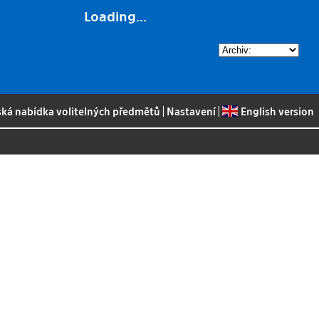
Loading...
ská nabídka volitelných předmětů
|
Nastavení
|
English version