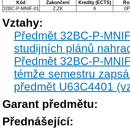
Kód
Zakončení
Kredity (ECTS)
Ro
32BC-P-MNIF-01
Z,ZK
6
0P
Vztahy:
Předmět 32BC-P-MNIF-
studijních plánů nahr
Předmět 32BC-P-MNIF-0
témže semestru zapsán
předmět U63C4401 (vzt
Garant předmětu:
Přednášející: