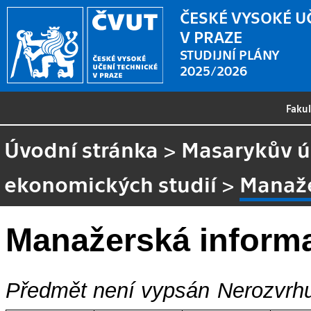
ČESKÉ VYSOKÉ U
V PRAZE
STUDIJNÍ PLÁNY
2025/2026
Faku
Úvodní stránka
>
Masarykův ús
ekonomických studií
>
Manaže
Manažerská informa
Předmět není vypsán
Nerozvrhu