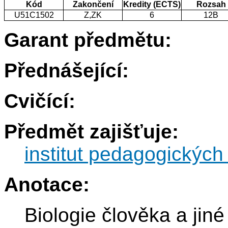
Kód
Zakončení
Kredity (ECTS)
Rozsah
U51C1502
Z,ZK
6
12B
Garant předmětu:
Přednášející:
Cvičící:
Předmět zajišťuje:
institut pedagogických
Anotace:
Biologie člověka a jiné