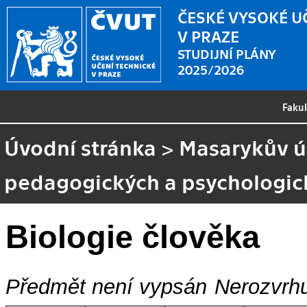
ČESKÉ VYSOKÉ U
V PRAZE
STUDIJNÍ PLÁNY
2025/2026
Faku
Úvodní stránka
>
Masarykův ús
pedagogických a psychologick
Biologie člověka
Předmět není vypsán
Nerozvrhu