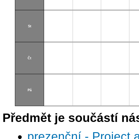
St
Čt
Pá
Předmět je součástí nás
prezenční - Project