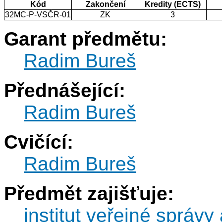
Kód
Zakončení
Kredity (ECTS)
32MC-P-VSČR-01
ZK
3
Garant předmětu:
Radim Bureš
Přednášející:
Radim Bureš
Cvičící:
Radim Bureš
Předmět zajišťuje:
institut veřejné správy 