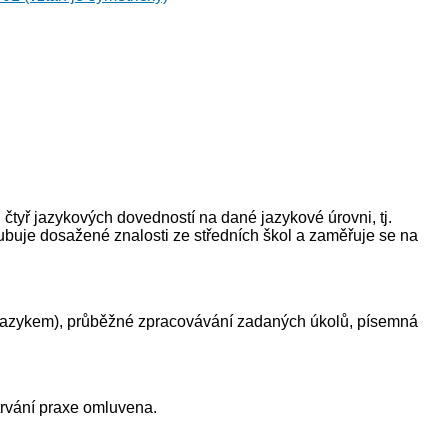
tyř jazykových dovedností na dané jazykové úrovni, tj.
lubuje dosažené znalosti ze středních škol a zaměřuje se na
 jazykem), průběžné zpracovávání zadaných úkolů, písemná
trvání praxe omluvena.