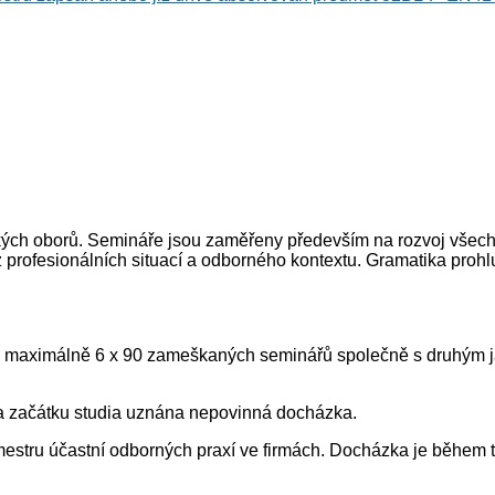
ch oborů. Semináře jsou zaměřeny především na rozvoj všech č
 z profesionálních situací a odborného kontextu. Gramatika proh
% - maximálně 6 x 90 zameškaných seminářů společně s druhým
 na začátku studia uznána nepovinná docházka.
emestru účastní odborných praxí ve firmách. Docházka je během 