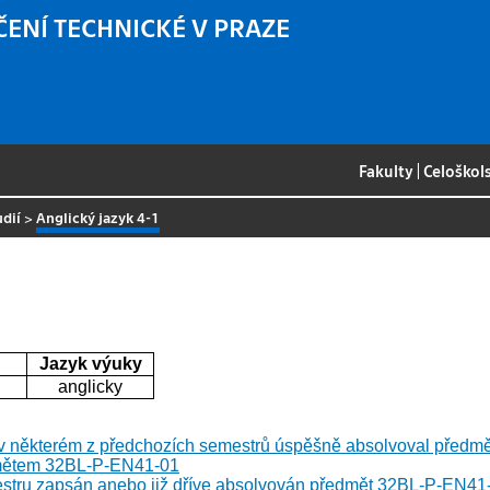
ČENÍ TECHNICKÉ V PRAZE
Fakulty
|
Celoškol
udií
>
Anglický jazyk 4-1
Jazyk výuky
anglicky
 v některém z předchozích semestrů úspěšně absolvoval před
dmětem 32BL-P-EN41-01
stru zapsán anebo již dříve absolvován předmět 32BL-P-EN41-0