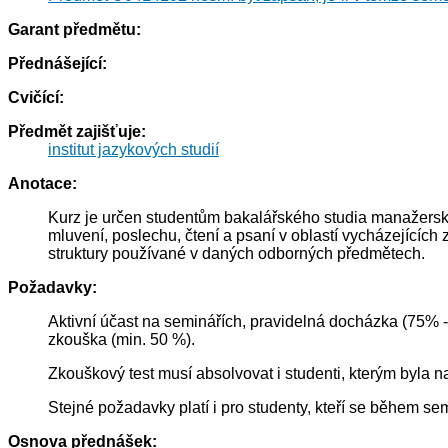
Garant předmětu:
Přednášející:
Cvičící:
Předmět zajišťuje:
institut jazykových studií
Anotace:
Kurz je určen studentům bakalářského studia manažerský
mluvení, poslechu, čtení a psaní v oblastí vycházejících
struktury používané v daných odborných předmětech.
Požadavky:
Aktivní účast na seminářích, pravidelná docházka (75
zkouška (min. 50 %).
Zkouškový test musí absolvovat i studenti, kterým byla
Stejné požadavky platí i pro studenty, kteří se během s
Osnova přednášek: