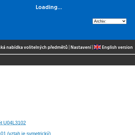
Loading...
ská nabídka volitelných předmětů
|
Nastavení
|
English version
mět U04L3102
1 (vztah je symetrický)