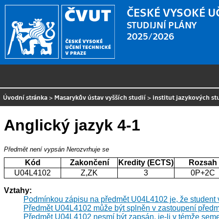
ČESKÉ VYSOKÉ U
STUDIJNÍ PLÁNY
2025/2026
Úvodní stránka
>
Masarykův ústav vyšších studií
>
institut jazykových st
Anglický jazyk 4-1
Předmět není vypsán
Nerozvrhuje se
Kód
Zakončení
Kredity (ECTS)
Rozsah
U04L4102
Z,ZK
3
0P+2C
Vztahy:
Podmínkou zápisu na předmět U04L4102 je, že student
Předmět U04L4102 může být splněn v zastoupení pře
Předmět U04L4102 nesmí být zapsán, je-li v témže seme