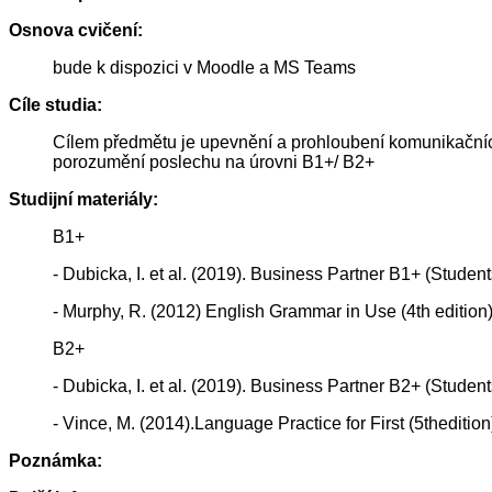
Osnova cvičení:
bude k dispozici v Moodle a MS Teams
Cíle studia:
Cílem předmětu je upevnění a prohloubení komunikačních
porozumění poslechu na úrovni B1+/ B2+
Studijní materiály:
B1+
- Dubicka, I. et al. (2019). Business Partner B1+ (Stude
- Murphy, R. (2012) English Grammar in Use (4th editio
B2+
- Dubicka, I. et al. (2019). Business Partner B2+ (Stude
- Vince, M. (2014).Language Practice for First (5theditio
Poznámka: