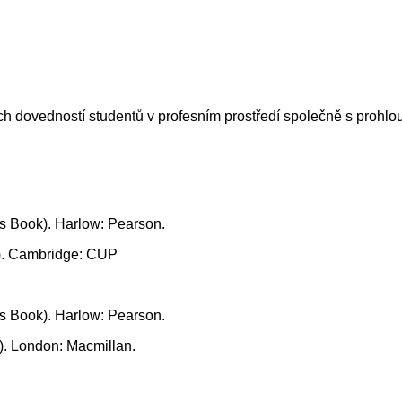
 dovedností studentů v profesním prostředí společně s prohloub
nts Book). Harlow: Pearson.
n). Cambridge: CUP
nts Book). Harlow: Pearson.
n). London: Macmillan.