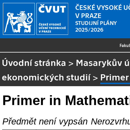
ČESKÉ VYSOKÉ U
V PRAZE
STUDIJNÍ PLÁNY
2025/2026
Faku
Úvodní stránka
>
Masarykův ús
ekonomických studií
>
Primer
Primer in Mathemat
Předmět není vypsán
Nerozvrhu