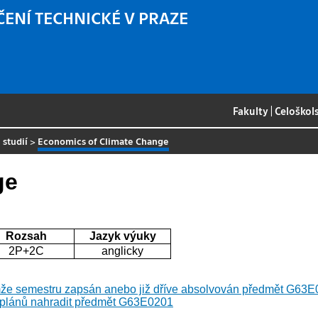
ČENÍ TECHNICKÉ V PRAZE
Fakulty
|
Celoškol
 studií
>
Economics of Climate Change
ge
Rozsah
Jazyk výuky
2P+2C
anglicky
že semestru zapsán anebo již dříve absolvován předmět G63E02
 plánů nahradit předmět G63E0201