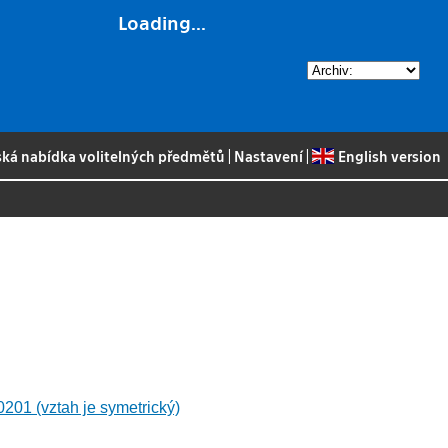
Loading...
ská nabídka volitelných předmětů
|
Nastavení
|
English version
01 (vztah je symetrický)