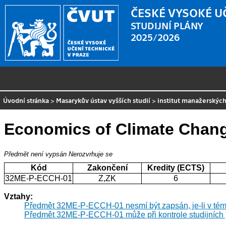
ČESKÉ VYSOKÉ U
STUDIJNÍ PLÁNY
2025/2026
Úvodní stránka
>
Masarykův ústav vyšších studií
>
institut manažerských
Economics of Climate Chan
Předmět není vypsán
Nerozvrhuje se
Kód
Zakončení
Kredity (ECTS)
32ME-P-ECCH-01
Z,ZK
6
Vztahy:
Předmět 32ME-P-ECCH-01 nesmí být zapsán, je-li v tém
Předmět 32ME-P-ECCH-01 může při kontrole studijních