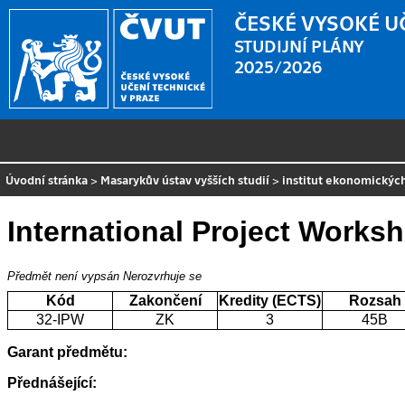
ČESKÉ VYSOKÉ U
STUDIJNÍ PLÁNY
2025/2026
Úvodní stránka
>
Masarykův ústav vyšších studií
>
institut ekonomických
International Project Works
Předmět není vypsán
Nerozvrhuje se
Kód
Zakončení
Kredity (ECTS)
Rozsah
32-IPW
ZK
3
45B
Garant předmětu:
Přednášející: