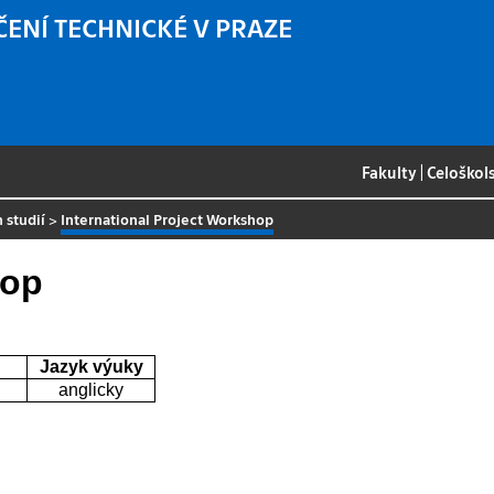
ČENÍ TECHNICKÉ V PRAZE
Fakulty
|
Celoškol
 studií
>
International Project Workshop
hop
Jazyk výuky
anglicky