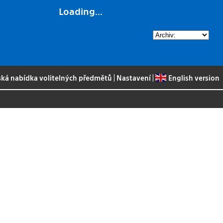
Loading...
ská nabídka volitelných předmětů
|
Nastavení
|
English version