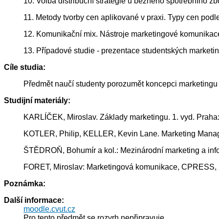
10. Volba distribuční strategie u běžného spotřebního zbož
11. Metody tvorby cen aplikované v praxi. Typy cen podle 
12. Komunikační mix. Nástroje marketingové komunikace.
13. Případové studie - prezentace studentských marketi
Cíle studia:
Předmět naučí studenty porozumět koncepci marketingu a
Studijní materiály:
KARLÍČEK, Miroslav. Základy marketingu. 1. vyd. Praha
KOTLER, Philip, KELLER, Kevin Lane. Marketing Manag
ŠTĚDROŇ, Bohumír a kol.: Mezinárodní marketing a info
FORET, Miroslav: Marketingová komunikace, CPRESS, 
Poznámka:
Další informace:
moodle.cvut.cz
Pro tento předmět se rozvrh nepřipravuje