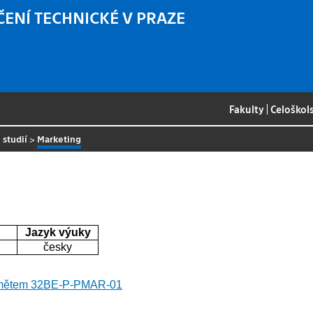
ČENÍ TECHNICKÉ V PRAZE
Fakulty
|
Celoškol
 studií
>
Marketing
Jazyk výuky
česky
edmětem 32BE-P-PMAR-01