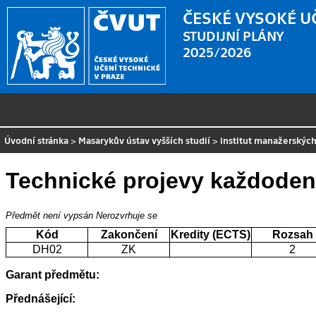
ČESKÉ VYSOKÉ U
STUDIJNÍ PLÁNY
2025/2026
Úvodní stránka
>
Masarykův ústav vyšších studií
>
institut manažerských
Technické projevy každoden
Předmět není vypsán
Nerozvrhuje se
Kód
Zakončení
Kredity (ECTS)
Rozsah
DH02
ZK
2
Garant předmětu:
Přednášející: