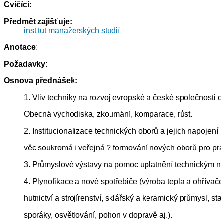
Cvičící:
Předmět zajišťuje:
institut manažerských studií
Anotace:
Požadavky:
Osnova přednášek:
1. Vliv techniky na rozvoj evropské a české společnosti od
Obecná východiska, zkoumání, komparace, růst.
2. Institucionalizace technických oborů a jejich napojen
věc soukromá i veřejná ? formování nových oborů pro pra
3. Průmyslové výstavy na pomoc uplatnění technickým no
4. Plynofikace a nové spotřebiče (výroba tepla a ohřívač
hutnictví a strojírenství, sklářský a keramický průmysl, s
sporáky, osvětlování, pohon v dopravě aj.).