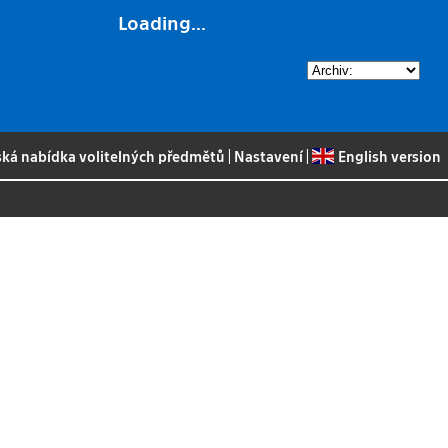
Loading...
ská nabídka volitelných předmětů
|
Nastavení
|
English version