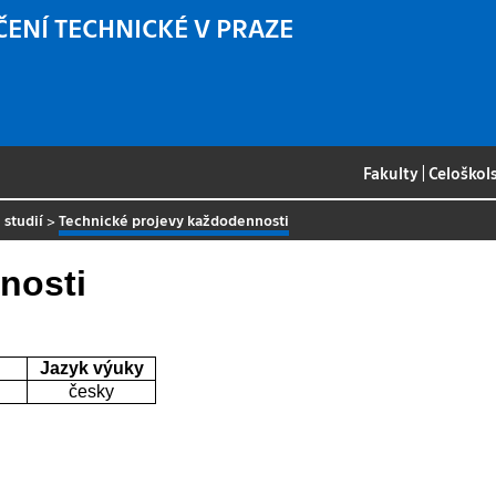
ČENÍ TECHNICKÉ V PRAZE
Fakulty
|
Celoškol
 studií
>
Technické projevy každodennosti
nosti
Jazyk výuky
česky