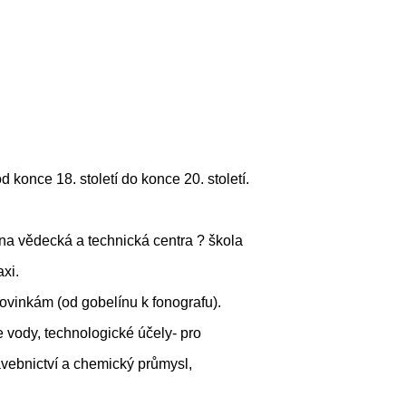
 konce 18. století do konce 20. století.
í na vědecká a technická centra ? škola
xi.
vinkám (od gobelínu k fonografu).
e vody, technologické účely- pro
tavebnictví a chemický průmysl,