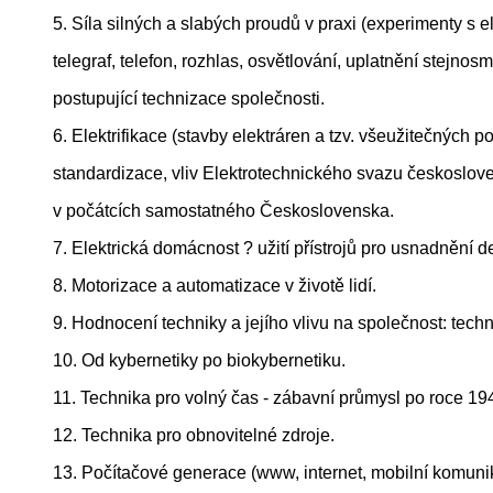
5. Síla silných a slabých proudů v praxi (experimenty s e
telegraf, telefon, rozhlas, osvětlování, uplatnění stejno
postupující technizace společnosti.
6. Elektrifikace (stavby elektráren a tzv. všeužitečných po
standardizace, vliv Elektrotechnického svazu českoslov
v počátcích samostatného Československa.
7. Elektrická domácnost ? užití přístrojů pro usnadnění d
8. Motorizace a automatizace v životě lidí.
9. Hodnocení techniky a jejího vlivu na společnost: techn
10. Od kybernetiky po biokybernetiku.
11. Technika pro volný čas - zábavní průmysl po roce 19
12. Technika pro obnovitelné zdroje.
13. Počítačové generace (www, internet, mobilní komunika