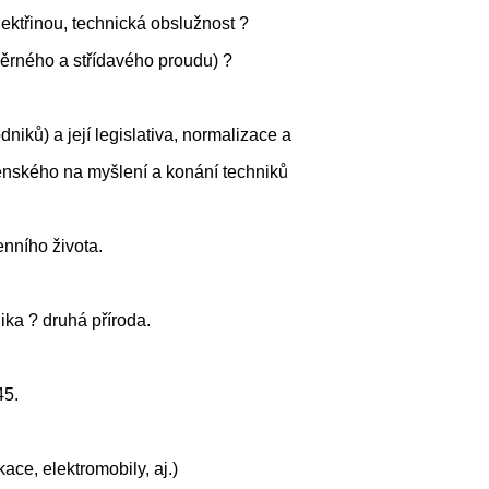
lektřinou, technická obslužnost ?
směrného a střídavého proudu) ?
dniků) a její legislativa, normalizace a
enského na myšlení a konání techniků
enního života.
ika ? druhá příroda.
45.
ce, elektromobily, aj.)