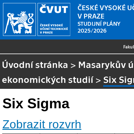
ČESKÉ VYSOKÉ U
V PRAZE
STUDIJNÍ PLÁNY
2025/2026
Faku
Úvodní stránka
>
Masarykův ús
ekonomických studií
>
Six Si
Six Sigma
Zobrazit rozvrh