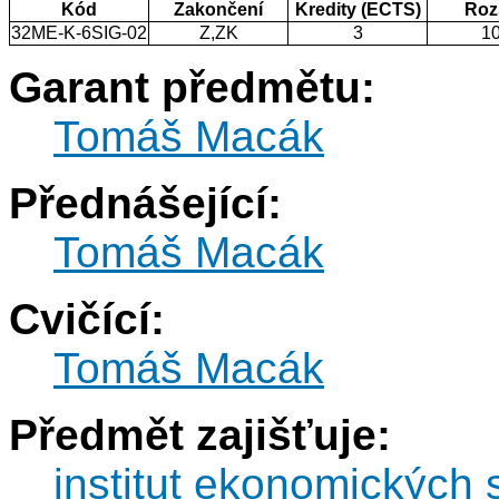
Kód
Zakončení
Kredity (ECTS)
Roz
32ME-K-6SIG-02
Z,ZK
3
1
Garant předmětu:
Tomáš Macák
Přednášející:
Tomáš Macák
Cvičící:
Tomáš Macák
Předmět zajišťuje:
institut ekonomických s