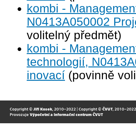
kombi - Management 
N0413A050002 Projek
volitelný předmět)
kombi - Management
technologií, N0413A
inovací
(povinně voli
Copyright ©
Jiří Kosek
, 2010–2022 | Copyright ©
ČVUT
, 2010–202
Provozuje
Výpočetní a informační centrum ČVUT