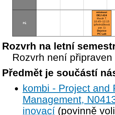
místnost
DEJ:424
Macák T.
10:45–12:15
Pá
(přednášková
par. 1)
Dejvice
PC Lab
Rozvrh na letní semest
Rozvrh není připraven
Předmět je součástí nás
kombi - Project and
Management, N0413A
inovací
(povinně voli