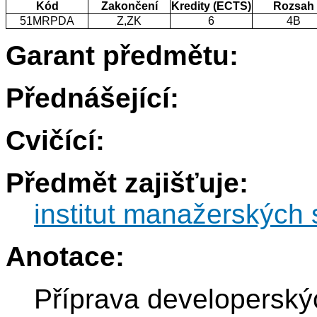
Kód
Zakončení
Kredity (ECTS)
Rozsah
51MRPDA
Z,ZK
6
4B
Garant předmětu:
Přednášející:
Cvičící:
Předmět zajišťuje:
institut manažerských 
Anotace:
Příprava developerský