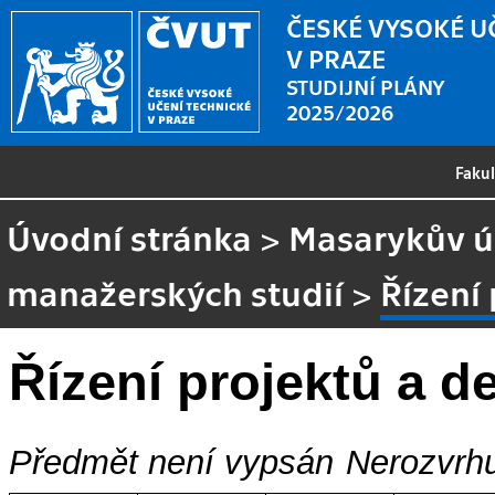
ČESKÉ VYSOKÉ U
V PRAZE
STUDIJNÍ PLÁNY
2025/2026
Faku
Úvodní stránka
>
Masarykův ús
manažerských studií
>
Řízení
Řízení projektů a d
Předmět není vypsán
Nerozvrhu