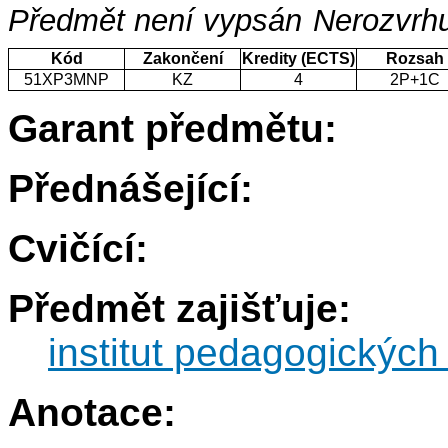
Předmět není vypsán
Nerozvrhu
Kód
Zakončení
Kredity (ECTS)
Rozsah
51XP3MNP
KZ
4
2P+1C
Garant předmětu:
Přednášející:
Cvičící:
Předmět zajišťuje:
institut pedagogických
Anotace: