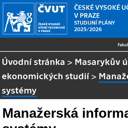
ČESKÉ VYSOKÉ U
V PRAZE
STUDIJNÍ PLÁNY
2025/2026
Faku
Úvodní stránka
>
Masarykův ús
ekonomických studií
>
Manaže
systémy
Manažerská informa