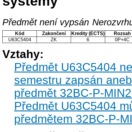
systémy
Předmět není vypsán
Nerozvrhu
Kód
Zakončení
Kredity (ECTS)
Rozsah
U63C5404
ZK
6
0P+4C
Vztahy:
Předmět U63C5404 nesm
semestru zapsán anebo
předmět 32BC-P-MIN2-0
Předmět U63C5404 můž
předmětem 32BC-P-M