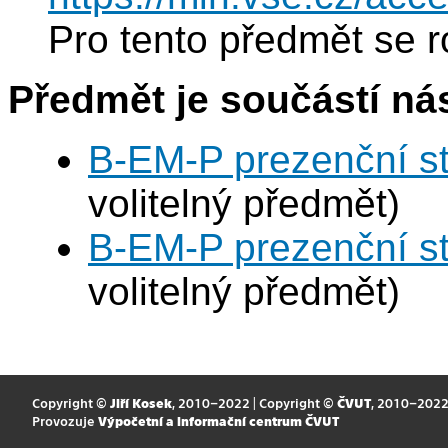
Pro tento předmět se r
Předmět je součástí nás
B-EM-P prezenční s
volitelný předmět)
B-EM-P prezenční s
volitelný předmět)
Copyright ©
Jiří Kosek
, 2010–2022 | Copyright ©
ČVUT
, 2010–202
Provozuje
Výpočetní a informační centrum ČVUT