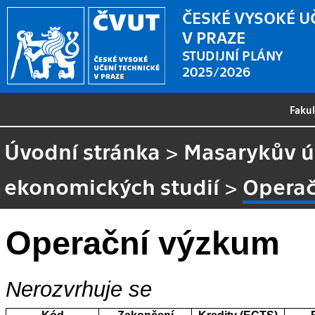
ČESKÉ VYSOKÉ U
V PRAZE
STUDIJNÍ PLÁNY
2025/2026
Faku
Úvodní stránka
>
Masarykův ús
ekonomických studií
>
Operač
Operační výzkum
Nerozvrhuje se