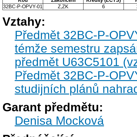
Kód
Zakončení
Kredity (ECTS)
32BC-P-OPVY-01
Z,ZK
6
Vztahy:
Předmět 32BC-P-OPVY-0
témže semestru zapsán
předmět U63C5101 (vzt
Předmět 32BC-P-OPVY-
studijních plánů nahr
Garant předmětu:
Denisa Mocková