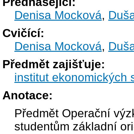
Přednášející:
Denisa Mocková
,
Duša
Cvičící:
Denisa Mocková
,
Duša
Předmět zajišťuje:
institut ekonomických s
Anotace:
Předmět Operační výz
studentům základní ori