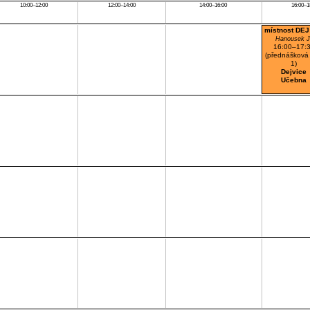
10:00–12:00
12:00–14:00
14:00–16:00
16:00–1
místnost DEJ
Hanousek J
16:00–17:
(přednášková 
1)
Dejvice
Učebna