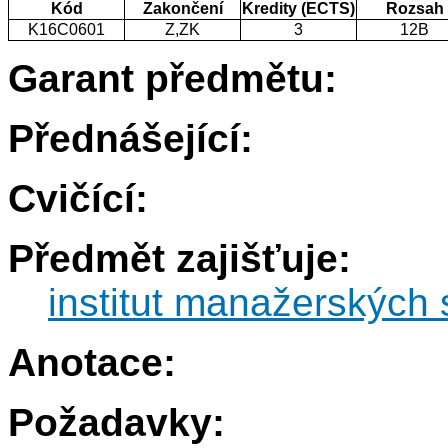
Kód
Zakončení
Kredity (ECTS)
Rozsah
K16C0601
Z,ZK
3
12B
Garant předmětu:
Přednášející:
Cvičící:
Předmět zajišťuje:
institut manažerských 
Anotace:
Požadavky: