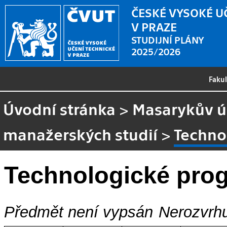
ČESKÉ VYSOKÉ U
V PRAZE
STUDIJNÍ PLÁNY
2025/2026
Faku
Úvodní stránka
>
Masarykův ús
manažerských studií
>
Techno
Technologické pro
Předmět není vypsán
Nerozvrhu