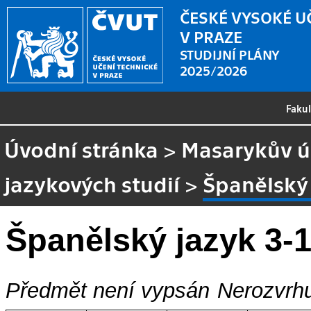
ČESKÉ VYSOKÉ U
V PRAZE
STUDIJNÍ PLÁNY
2025/2026
Faku
Úvodní stránka
>
Masarykův ús
jazykových studií
>
Španělský 
Španělský jazyk 3-
Předmět není vypsán
Nerozvrhu