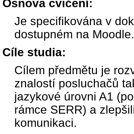
Osnova cvičení:
Je specifikována v do
dostupném na Moodle
Cíle studia:
Cílem předmětu je roz
znalostí posluchačů ta
jazykové úrovni A1 (p
rámce SERR) a zlepšili
komunikaci.