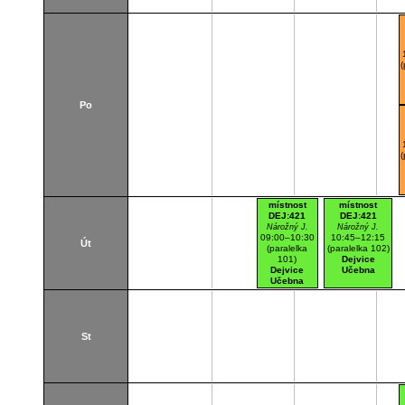
Po
místnost
místnost
DEJ:421
DEJ:421
Nárožný J.
Nárožný J.
09:00–10:30
10:45–12:15
Út
(paralelka
(paralelka 102)
101)
Dejvice
Dejvice
Učebna
Učebna
St