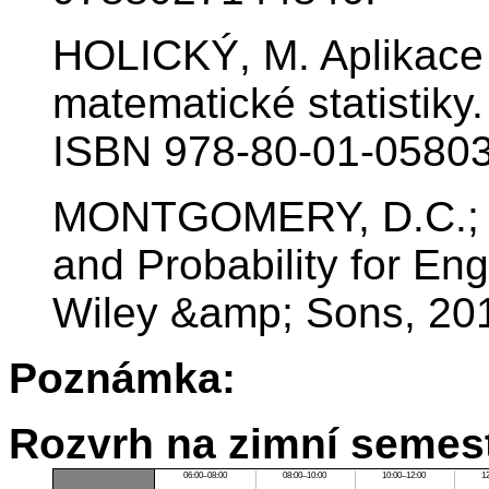
HOLICKÝ, M. Aplikace 
matematické statistiky
ISBN 978-80-01-05803
MONTGOMERY, D.C.; RU
and Probability for Eng
Wiley &amp; Sons, 20
Poznámka:
Rozvrh na zimní semest
06:00–08:00
08:00–10:00
10:00–12:00
1