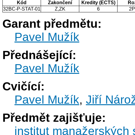
Kód
Zakončení
Kredity (ECTS)
Ro
32BC-P-STAT-01
Z,ZK
6
2P
Garant předmětu:
Pavel Mužík
Přednášející:
Pavel Mužík
Cvičící:
Pavel Mužík
,
Jiří Náro
Předmět zajišťuje:
institut manažerských 