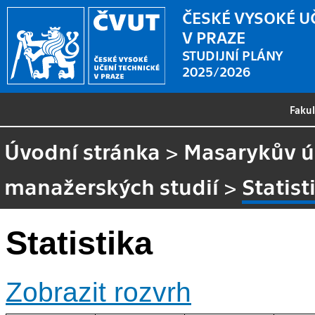
ČESKÉ VYSOKÉ U
V PRAZE
STUDIJNÍ PLÁNY
2025/2026
Faku
Úvodní stránka
>
Masarykův ús
manažerských studií
>
Statist
Statistika
Zobrazit rozvrh