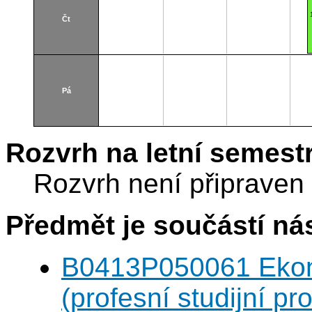
Čt
Pá
Rozvrh na letní semest
Rozvrh není připraven
Předmět je součástí nás
B0413P050061 Eko
(profesní studijní p