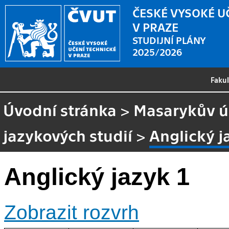
ČESKÉ VYSOKÉ U
V PRAZE
STUDIJNÍ PLÁNY
2025/2026
Faku
Úvodní stránka
>
Masarykův ús
jazykových studií
>
Anglický j
Anglický jazyk 1
Zobrazit rozvrh