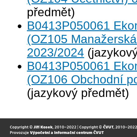
předmět)
B0413P050061 Eko
(OZ105 Manažerská 
2023/2024
(jazykový
B0413P050061 Eko
(OZ106 Obchodní po
(jazykový předmět)
Copyright ©
Jiří Kosek
, 2010–2022 | Copyright ©
ČVUT
, 2010–202
Provozuje
Výpočetní a informační centrum ČVUT