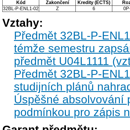
Kód
Zakončení
Kredity (ECTS)
Ro
32BL-P-ENL1-02
Z
6
0P
Vztahy:
Předmět 32BL-P-ENL1-0
témže semestru zapsán
předmět U04L1111 (vzt
Předmět 32BL-P-ENL1-
studijních plánů nahr
Úspěšné absolvování 
podmínkou pro zápis 
Garant předmětu: