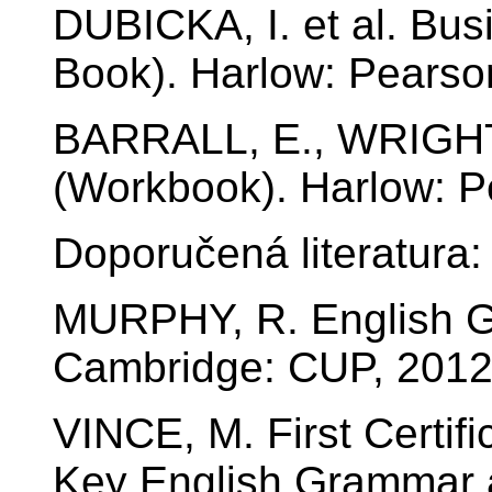
DUBICKA, I. et al. Bus
Book). Harlow: Pearso
BARRALL, E., WRIGHT,
(Workbook). Harlow: P
Doporučená literatura:
MURPHY, R. English Gr
Cambridge: CUP, 2012
VINCE, M. First Certif
Key English Grammar a