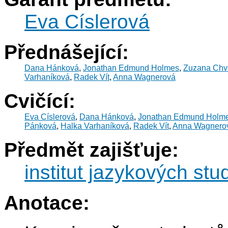
Eva Císlerová
Přednášející:
Dana Hánková
,
Jonathan Edmund Holmes
,
Zuzana Chv
Varhaníková
,
Radek Vít
,
Anna Wagnerová
Cvičící:
Eva Císlerová
,
Dana Hánková
,
Jonathan Edmund Holm
Pánková
,
Halka Varhaníková
,
Radek Vít
,
Anna Wagnero
Předmět zajišťuje:
institut jazykových stud
Anotace: