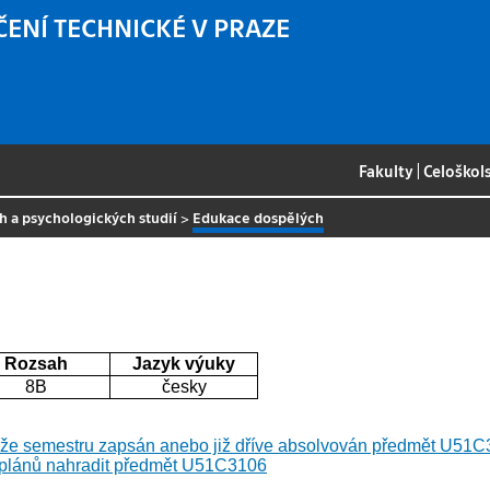
ČENÍ TECHNICKÉ V PRAZE
Fakulty
|
Celoškol
h a psychologických studií
>
Edukace dospělých
Rozsah
Jazyk výuky
8B
česky
že semestru zapsán anebo již dříve absolvován předmět U51C31
 plánů nahradit předmět U51C3106