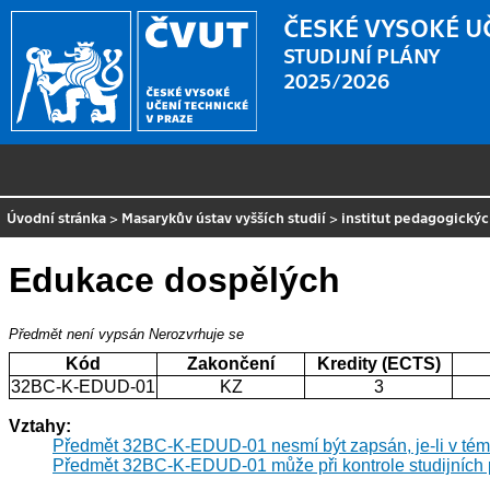
ČESKÉ VYSOKÉ U
STUDIJNÍ PLÁNY
2025/2026
Úvodní stránka
>
Masarykův ústav vyšších studií
>
institut pedagogickýc
Edukace dospělých
Předmět není vypsán
Nerozvrhuje se
Kód
Zakončení
Kredity (ECTS)
32BC-K-EDUD-01
KZ
3
Vztahy:
Předmět 32BC-K-EDUD-01 nesmí být zapsán, je-li v tém
Předmět 32BC-K-EDUD-01 může při kontrole studijních