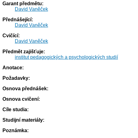
Garant předmětu:
David Vaněček
Přednášející:
David Vaněček
Cvičící:
David Vaněček
Předmět zajišťuje:
institut pedagogických a psychologických studií
Anotace:
Požadavky:
Osnova přednášek:
Osnova cvičení:
Cíle studia:
Studijní materiály:
Poznámka: