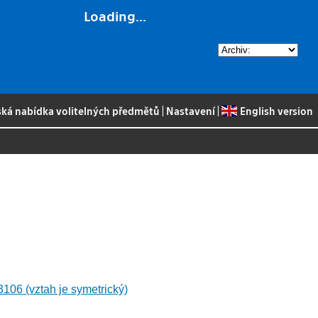
Loading...
ská nabídka volitelných předmětů
|
Nastavení
|
English version
06 (vztah je symetrický)