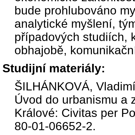
bude prohlubováno myš
analytické myšlení, tý
případových studiích, kr
obhajobě, komunikační
Studijní materiály:
ŠILHÁNKOVÁ, Vladimíra
Úvod do urbanismu a z
Králové: Civitas per P
80-01-06652-2.