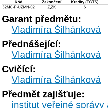
Kód
Zakončení
Kredity (ECTS)
32MC-P-UZMN-02
Z,ZK
6
Garant předmětu:
Vladimíra Šilhánková
Přednášející:
Vladimíra Šilhánková
Cvičící:
Vladimíra Šilhánková
Předmět zajišťuje:
institut veřejné správy 