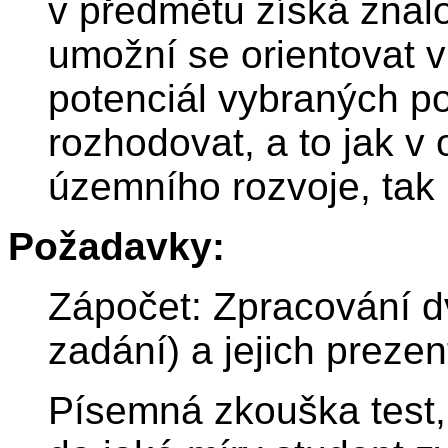
v předmětu získá znalo
umožní se orientovat 
potenciál vybraných p
rozhodovat, a to jak v 
územního rozvoje, tak 
Požadavky:
Zápočet: Zpracování d
zadání) a jejich preze
Písemná zkouška test, k