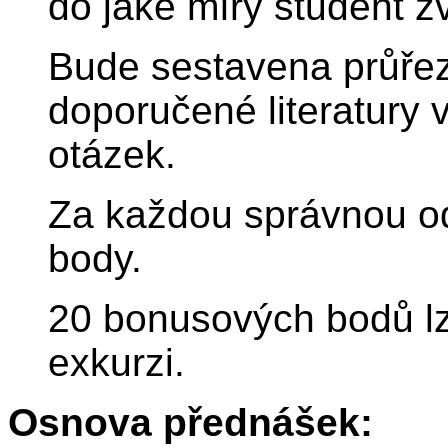
do jaké míry student z
Bude sestavena průřez
doporučené literatury 
otázek.
Za každou správnou od
body.
20 bonusových bodů lz
exkurzi.
Osnova přednášek: