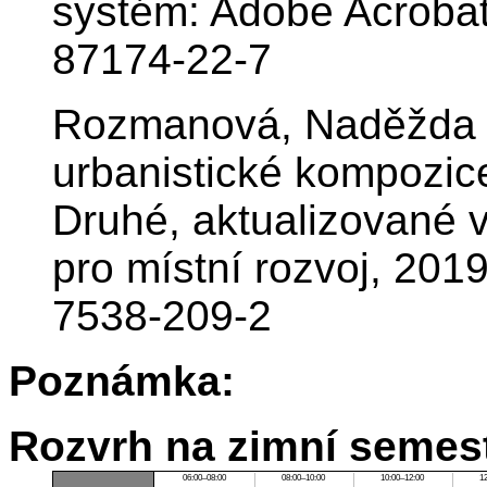
systém: Adobe Acroba
87174-22-7
Rozmanová, Naděžda a 
urbanistické kompozice
Druhé, aktualizované v
pro místní rozvoj, 201
7538-209-2
Poznámka:
Rozvrh na zimní semest
06:00–08:00
08:00–10:00
10:00–12:00
1