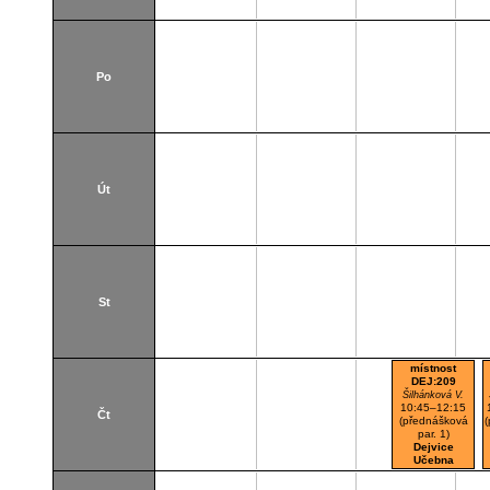
Po
Út
St
místnost
DEJ:209
Šilhánková V.
10:45–12:15
Čt
(přednášková
par. 1)
Dejvice
Učebna