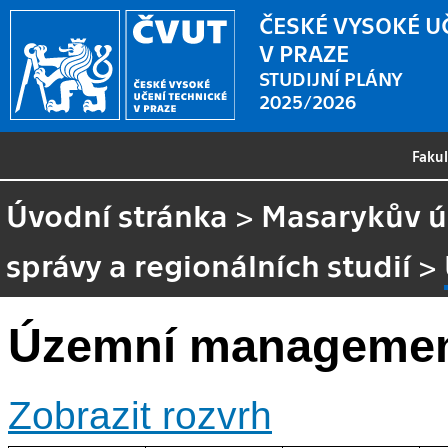
ČESKÉ VYSOKÉ U
V PRAZE
STUDIJNÍ PLÁNY
2025/2026
Faku
Úvodní stránka
>
Masarykův ús
správy a regionálních studií
>
Územní manageme
Zobrazit rozvrh