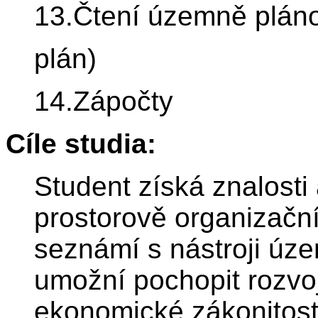
13.Čtení územně pláno
plán)
14.Zápočty
Cíle studia:
Student získá znalosti
prostorově organizačn
seznámí s nástroji úz
umožní pochopit rozvoj
ekonomické zákonitost