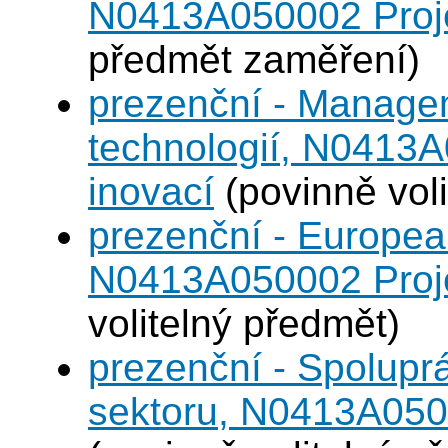
N0413A050002 Projek
předmět zaměření)
prezenční - Manage
technologií, N0413A
inovací
(povinně voli
prezenční - Europea
N0413A050002 Projek
volitelný předmět)
prezenční - Spolup
sektoru, N0413A0500