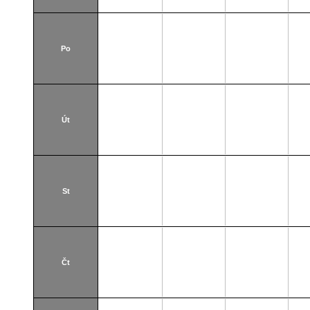
Po
Út
St
Čt