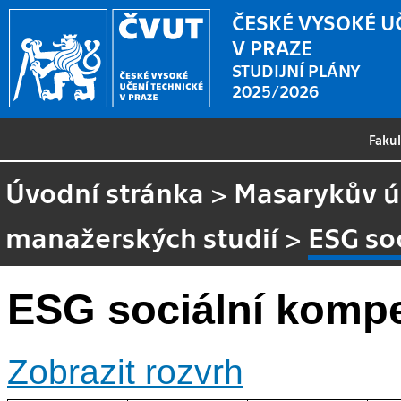
ČESKÉ VYSOKÉ U
V PRAZE
STUDIJNÍ PLÁNY
2025/2026
Faku
Úvodní stránka
>
Masarykův ús
manažerských studií
>
ESG so
ESG sociální komp
Zobrazit rozvrh