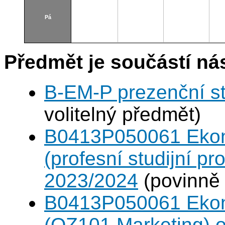
Pá
Předmět je součástí nás
B-EM-P prezenční s
volitelný předmět)
B0413P050061 Eko
(profesní studijní p
2023/2024
(povinně 
B0413P050061 Eko
(OZ101 Marketing) 