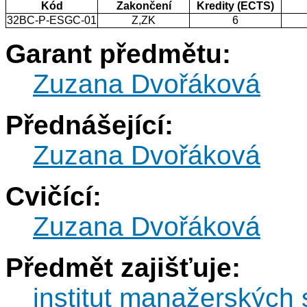
Kód
Zakončení
Kredity (ECTS)
32BC-P-ESGC-01
Z,ZK
6
Garant předmětu:
Zuzana Dvořáková
Přednášející:
Zuzana Dvořáková
Cvičící:
Zuzana Dvořáková
Předmět zajišťuje:
institut manažerských 