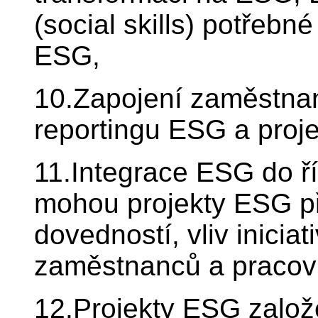
(social skills) potřebn
ESG,
10.Zapojení zaměstnan
reportingu ESG a proj
11.Integrace ESG do ří
mohou projekty ESG př
dovedností, vliv iniciat
zaměstnanců a pracovn
12.Projekty ESG založ