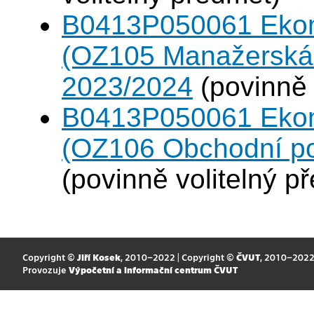
B0413P050061 Eko
(OZ105 Manažerská 
2023/2024
(povinně 
B0413P050061 Eko
(OZ106 Obchodní po
(povinně volitelný p
Copyright ©
Jiří Kosek
, 2010–2022 | Copyright ©
ČVUT
, 2010–202
Provozuje
Výpočetní a informační centrum ČVUT