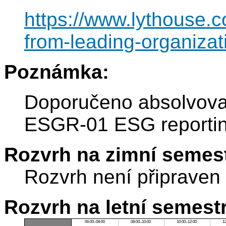
https://www.lythouse.
from-leading-organizati
Poznámka:
Doporučeno absolvova
ESGR-01 ESG reporting
Rozvrh na zimní semest
Rozvrh není připraven
Rozvrh na letní semest
06:00–08:00
08:00–10:00
10:00–12:00
1