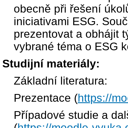
obecně při řešení úkolů
iniciativami ESG. Souč
prezentovat a obhájit 
vybrané téma o ESG k
Studijní materiály:
Základní literatura:
Prezentace (
https://mo
Případové studie a dalš
(
https://moodle-vyuka.c