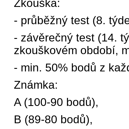
Zkouška:
- průběžný test (8. tý
- závěrečný test (14. t
zkouškovém období, m
- min. 50% bodů z kaž
Známka:
A (100-90 bodů),
B (89-80 bodů),