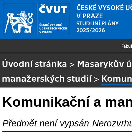
ČESKÉ VYSOKÉ U
V PRAZE
STUDIJNÍ PLÁNY
2025/2026
Faku
Úvodní stránka
>
Masarykův ús
manažerských studií
>
Komuni
Komunikační a man
Předmět není vypsán
Nerozvrhu