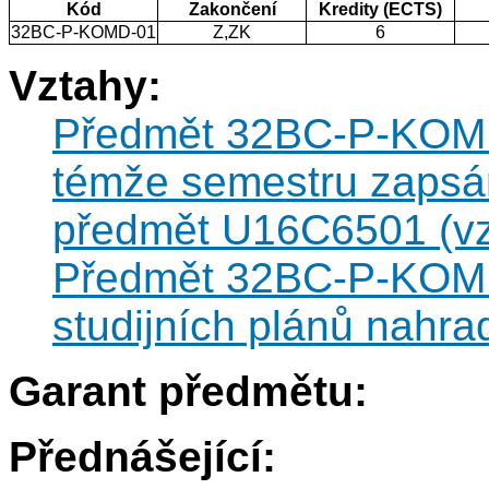
Kód
Zakončení
Kredity (ECTS)
32BC-P-KOMD-01
Z,ZK
6
Vztahy:
Předmět 32BC-P-KOMD-
témže semestru zapsán
předmět U16C6501 (vzt
Předmět 32BC-P-KOMD-
studijních plánů nahr
Garant předmětu:
Přednášející: