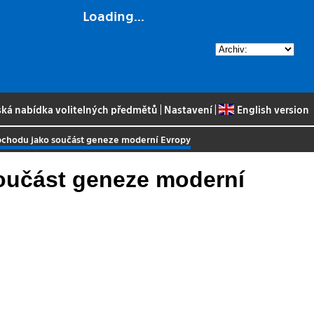
Loading...
ská nabídka volitelných předmětů
|
Nastavení
|
English version
obchodu jako součást geneze moderní Evropy
součást geneze moderní