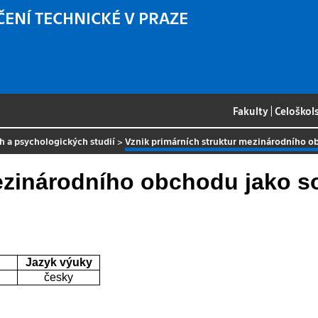
ČENÍ TECHNICKÉ V PRAZE
Fakulty
|
Celoškol
h a psychologických studií
>
Vznik primárních struktur mezinárodního 
mezinárodního obchodu jako 
Jazyk výuky
česky