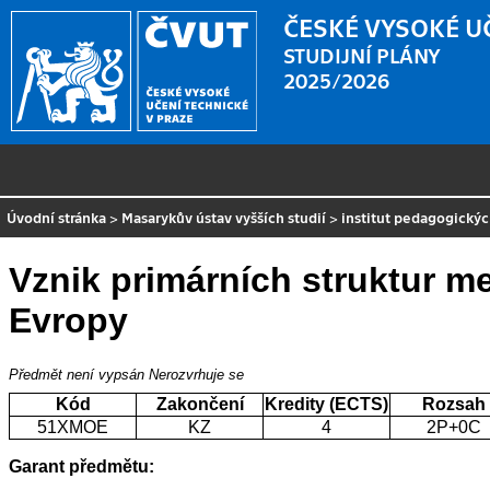
ČESKÉ VYSOKÉ U
STUDIJNÍ PLÁNY
2025/2026
Úvodní stránka
>
Masarykův ústav vyšších studií
>
institut pedagogickýc
Vznik primárních struktur 
Evropy
Předmět není vypsán
Nerozvrhuje se
Kód
Zakončení
Kredity (ECTS)
Rozsah
51XMOE
KZ
4
2P+0C
Garant předmětu: