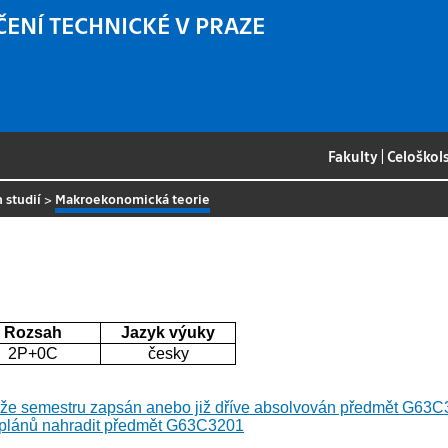
ČENÍ TECHNICKÉ V PRAZE
Fakulty
|
Celoškol
 studií
>
Makroekonomická teorie
Rozsah
Jazyk výuky
2P+0C
česky
že semestru zapsán anebo již dříve absolvován předmět G63C32
 plánů nahradit předmět G63C3201