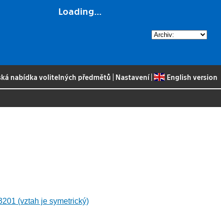
Loading...
ská nabídka volitelných předmětů
|
Nastavení
|
English version
01 (vztah je symetrický)