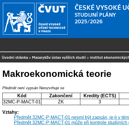
ČESKÉ VYSOKÉ U
STUDIJNÍ PLÁNY
2025/2026
Úvodní stránka
>
Masarykův ústav vyšších studií
>
institut ekonomických
Makroekonomická teorie
Předmět není vypsán
Nerozvrhuje se
Kód
Zakončení
Kredity (ECTS)
32MC-P-MACT-01
ZK
3
Vztahy:
Předmět 32MC-P-MACT-01 nesmí být zapsán, je-li v tém
Předmět 32MC-P-MACT-01 může při kontrole studijních