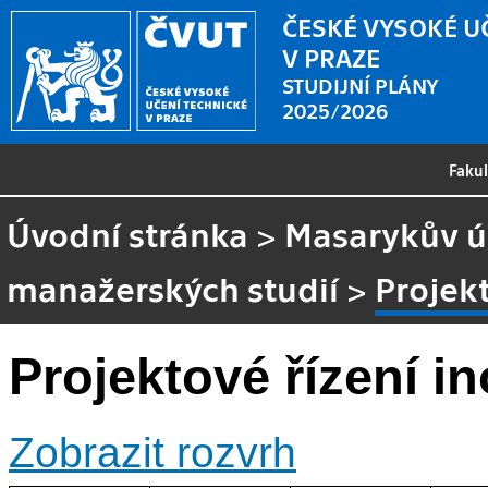
ČESKÉ VYSOKÉ U
V PRAZE
STUDIJNÍ PLÁNY
2025/2026
Faku
Úvodní stránka
>
Masarykův ús
manažerských studií
>
Projekt
Projektové řízení i
Zobrazit rozvrh