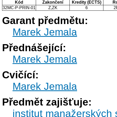
Kód
Zakončení
Kredity (ECTS)
R
32MC-P-PRIN-01
Z,ZK
6
2
Garant předmětu:
Marek Jemala
Přednášející:
Marek Jemala
Cvičící:
Marek Jemala
Předmět zajišťuje:
institut manažerských 