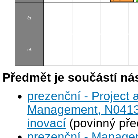
Čt
Pá
Předmět je součástí nás
prezenční - Project
Management, N0413A
inovací
(povinný pře
prezenční - Managem