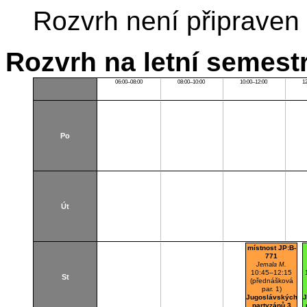
Rozvrh není připraven
Rozvrh na letní semest
06:00–08:00
08:00–10:00
10:00–12:00
1
Po
Út
místnost JP:B-
771
Jemala M.
10:45–12:15
St
(přednášková
par. 1)
Jugoslávských
J
partyzánů 3