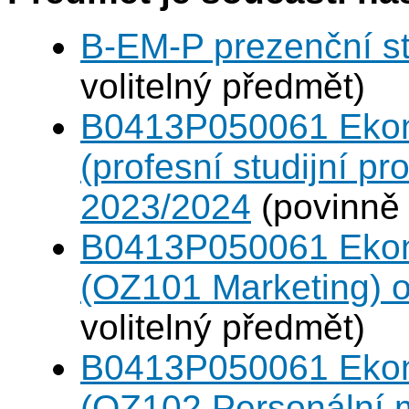
B-EM-P prezenční s
volitelný předmět)
B0413P050061 Eko
(profesní studijní p
2023/2024
(povinně 
B0413P050061 Eko
(OZ101 Marketing) 
volitelný předmět)
B0413P050061 Eko
(OZ102 Personální