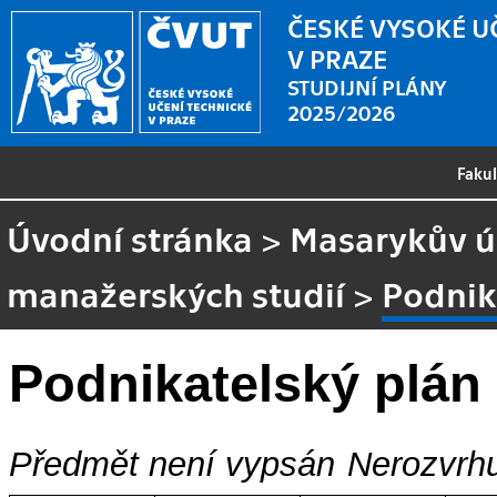
ČESKÉ VYSOKÉ U
V PRAZE
STUDIJNÍ PLÁNY
2025/2026
Faku
Úvodní stránka
>
Masarykův ús
manažerských studií
>
Podnik
Podnikatelský plán
Předmět není vypsán
Nerozvrhu