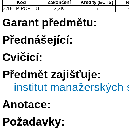
Kód
Zakončení
Kredity (ECTS)
R
32BC-P-POPL-01
Z,ZK
6
Garant předmětu:
Přednášející:
Cvičící:
Předmět zajišťuje:
institut manažerských 
Anotace:
Požadavky: