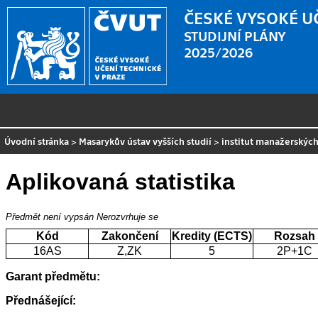
ČESKÉ VYSOKÉ U
STUDIJNÍ PLÁNY
2025/2026
Úvodní stránka
>
Masarykův ústav vyšších studií
>
institut manažerských
Aplikovaná statistika
Předmět není vypsán
Nerozvrhuje se
Kód
Zakončení
Kredity (ECTS)
Rozsah
16AS
Z,ZK
5
2P+1C
Garant předmětu:
Přednášející: