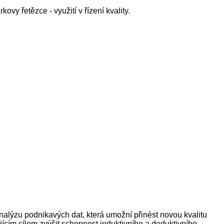
ovy řetězce - využití v řízení kvality.
analýzu podnikavých dat, která umožní přinést novou kvalitu
ícím cílem zvýšit schopnost induktivního a deduktivního