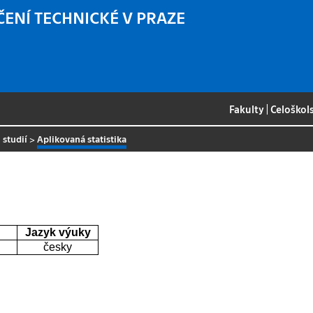
ČENÍ TECHNICKÉ V PRAZE
Fakulty
|
Celoškol
 studií
>
Aplikovaná statistika
Jazyk výuky
česky