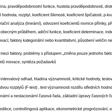
ina, pravděpodobnostní funkce, hustota pravděpodobnosti, dist
 hodnota, rozptyl, koeficient šikmosti, koeficient špičatosti, p-k
lační analýza (lineární), odvození koeficientů rovnice přímky, 
 s obecným průběhem, adiční funkce, koeficient determinace, ind
í, faktory kategoriální nebo kvantitativní, působení veličin n
e mezi faktory, problémy s přístupem „změna pouze jednoho faktor
faktů inovace, syntéza požadavků
y, intervalový odhad, hladina významnosti, kritické hodnoty, testov
dvou rozptylů (F-test) , test významnosti rozdílu středních hodno
onární a nestacionární časová řada, základní úpravy časových 
 predikce, controllingová aplikace, ekonometrické prognózování,