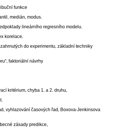
ribuční funkce
vantil, medián, modus.
předpoklady lineárního regresního modelu.
ex korelace.
ezahrnutých do experimentu, základní techniky
u“, faktoriální návrhy
ací kritérium, chyba 1. a 2. druhu,
t.
řad, vyhlazování časových řad, Boxova-Jenkinsova
 obecné zásady predikce,