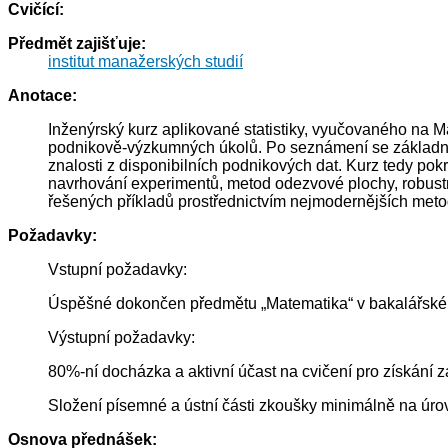
Cvičící:
Předmět zajišťuje:
institut manažerských studií
Anotace:
Inženýrský kurz aplikované statistiky, vyučovaného na M
podnikově-výzkumných úkolů. Po seznámení se základními
znalosti z disponibilních podnikových dat. Kurz tedy pokr
navrhování experimentů, metod odezvové plochy, robustní
řešených příkladů prostřednictvím nejmodernějších meto
Požadavky:
Vstupní požadavky:
Úspěšné dokončen předmětu „Matematika“ v bakalářském s
Výstupní požadavky:
80%-ní docházka a aktivní účast na cvičení pro získání 
Složení písemné a ústní části zkoušky minimálně na úro
Osnova přednášek: