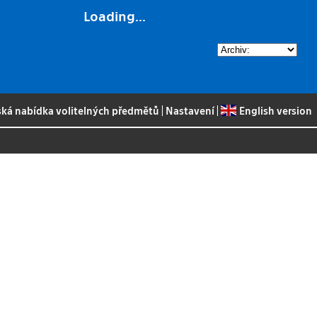
Loading...
ská nabídka volitelných předmětů
|
Nastavení
|
English version