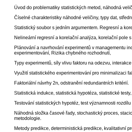
Úvod do problematiky statistických metod, náhodná velič
Číselné charakteristiky náhodné veličiny, typy dat, střední
Statistický soubor s jedním argumentem. Regresní a kore
Nelineární regresní a korelační analýza, korelační pole
Plánování a navrhování experimentů v managementu inovac
experimentování, Rizika chybného rozhodnutí,
Typy experimentů, síly vlivu faktoru na odezvu, interakc
Využití statistického experimentování pro minimalizaci 
Faktoriální návrhy 2n, odstranění redundantních kritérií.
Statistická indukce, statistická hypotéza, statistické test
Testování statistických hypotéz, test významnosti rozdílu 
Náhodná složka časové řady, stochastický proces, staci
metodologie.
Metody predikce, deterministická predikce, kvalitativní