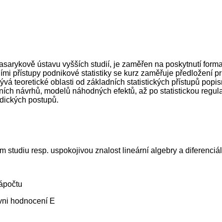
asarykově ústavu vyšších studií, je zaměřen na poskytnutí forma
 přístupy podnikové statistiky se kurz zaměřuje předložení pri
ývá teoretické oblasti od základních statistických přístupů popis
ch návrhů, modelů náhodných efektů, až po statistickou regulaci
dických postupů.
tudiu resp. uspokojivou znalost lineární algebry a diferenciál
zápočtu
vni hodnocení E