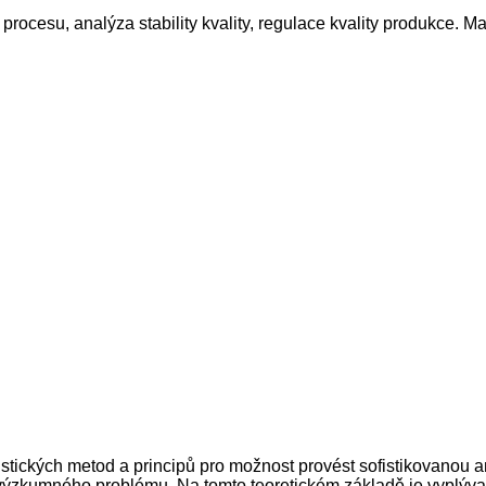
procesu, analýza stability kvality, regulace kvality produkce. Mark
istických metod a principů pro možnost provést sofistikovanou 
o výzkumného problému. Na tomto teoretickém základě je vyplývaj