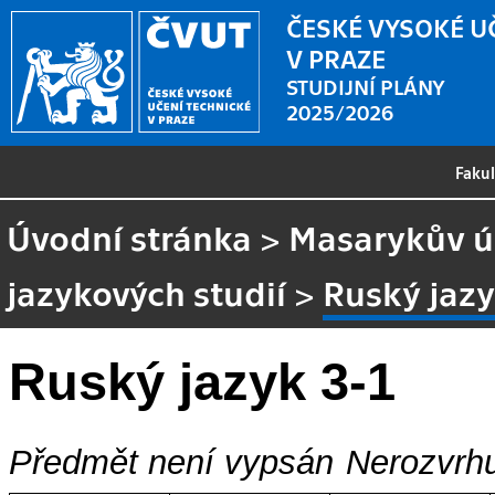
ČESKÉ VYSOKÉ U
V PRAZE
STUDIJNÍ PLÁNY
2025/2026
Faku
Úvodní stránka
>
Masarykův ús
jazykových studií
>
Ruský jazy
Ruský jazyk 3-1
Předmět není vypsán
Nerozvrhu