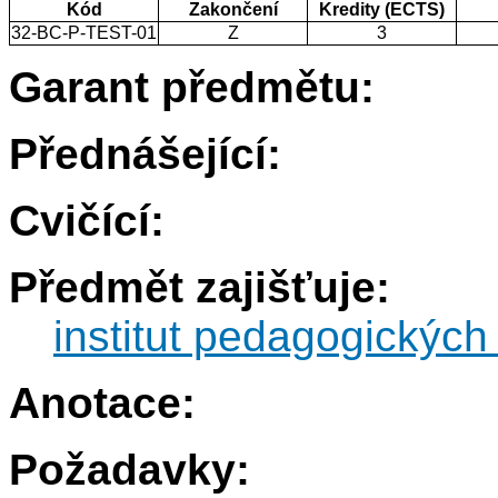
Kód
Zakončení
Kredity (ECTS)
32-BC-P-TEST-01
Z
3
Garant předmětu:
Přednášející:
Cvičící:
Předmět zajišťuje:
institut pedagogických
Anotace:
Požadavky: