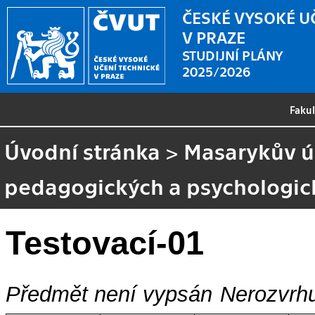
ČESKÉ VYSOKÉ U
V PRAZE
STUDIJNÍ PLÁNY
2025/2026
Faku
Úvodní stránka
>
Masarykův ús
pedagogických a psychologick
Testovací-01
Předmět není vypsán
Nerozvrhu