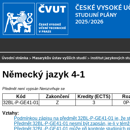
ČESKÉ VYSOKÉ U
STUDIJNÍ PLÁNY
2025/2026
Úvodní stránka
>
Masarykův ústav vyšších studií
>
institut jazykových st
Německý jazyk 4-1
Předmět není vypsán
Nerozvrhuje se
Kód
Zakončení
Kredity (ECTS)
Ro
32BL-P-GE41-01
Z
3
0P
Vztahy:
Podmínkou zápisu na předmět 32BL-P-GE41-01 je, že s
Předmět 32BL-P-GE41-01 nesmí být zapsán, je-li v témž
Předmět 32BL-P-GE41-01 může při kontrole studijních 