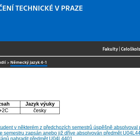
ČENÍ TECHNICKÉ V PRAZE
Fakulty
|
Celoškol
udií
>
Německý jazyk 4-1
zsah
Jazyk výuky
+2C
česky
tudent v některém z předchozích semestrů úspěšně absolvova
e semestru zapsán anebo již dříve absolvován předmět U04L440
plánů nahradit předmět U04L4401