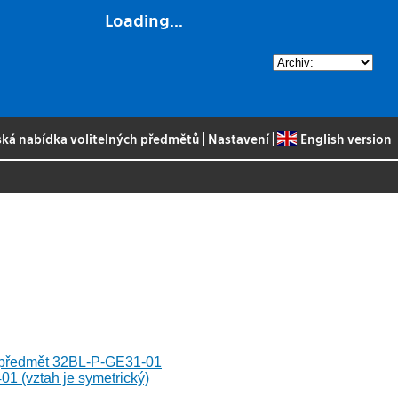
Loading...
ská nabídka volitelných předmětů
|
Nastavení
|
English version
l předmět 32BL-P-GE31-01
1 (vztah je symetrický)