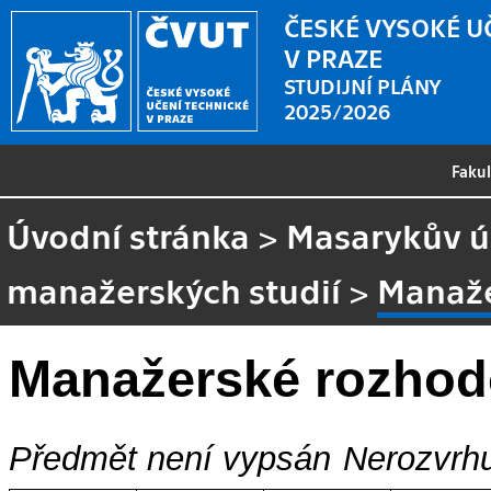
ČESKÉ VYSOKÉ U
V PRAZE
STUDIJNÍ PLÁNY
2025/2026
Faku
Úvodní stránka
>
Masarykův ús
manažerských studií
>
Manaže
Manažerské rozhod
Předmět není vypsán
Nerozvrhu