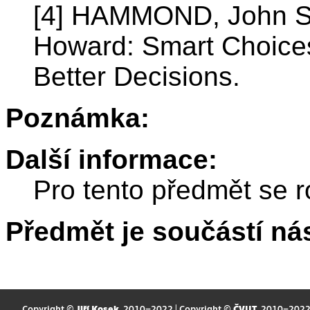
[4] HAMMOND, John S.
Howard: Smart Choices
Better Decisions.
Poznámka:
Další informace:
Pro tento předmět se r
Předmět je součástí nás
Copyright ©
Jiří Kosek
, 2010–2022 | Copyright ©
ČVUT
, 2010–202