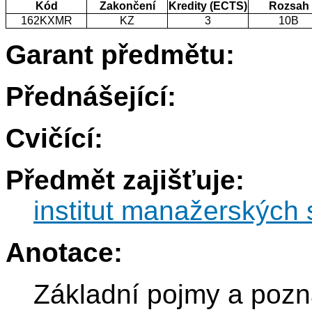
Kód
Zakončení
Kredity (ECTS)
Rozsah
162KXMR
KZ
3
10B
Garant předmětu:
Přednášející:
Cvičící:
Předmět zajišťuje:
institut manažerských 
Anotace:
Základní pojmy a poz