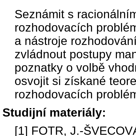
Seznámit s racionálním
rozhodovacích problém
a nástroje rozhodování z
zvládnout postupy man
poznatky o volbě vhod
osvojit si získané teor
rozhodovacích problé
Studijní materiály:
[1] FOTR, J.-ŠVECOVÁ,