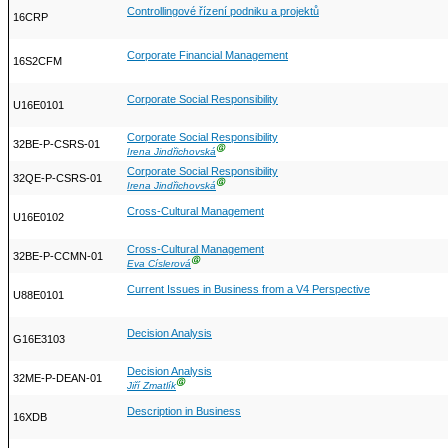
Controllingové řízení podniku a projektů
16CRP
Corporate Financial Management
16S2CFM
Corporate Social Responsibility
U16E0101
Corporate Social Responsibility
32BE-P-CSRS-01
Ⓖ
Irena Jindřichovská
Corporate Social Responsibility
32QE-P-CSRS-01
Ⓖ
Irena Jindřichovská
Cross-Cultural Management
U16E0102
Cross-Cultural Management
32BE-P-CCMN-01
Ⓖ
Eva Císlerová
Current Issues in Business from a V4 Perspective
U88E0101
Decision Analysis
G16E3103
Decision Analysis
32ME-P-DEAN-01
Ⓖ
Jiří Zmatlík
Description in Business
16XDB