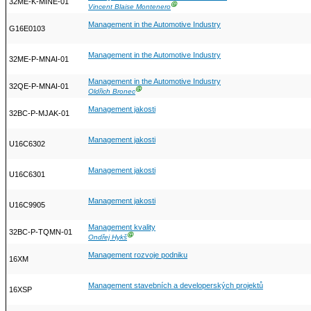
32ME-K-MINE-01
Ⓖ
Vincent Blaise Montenero
Management in the Automotive Industry
G16E0103
Management in the Automotive Industry
32ME-P-MNAI-01
Management in the Automotive Industry
32QE-P-MNAI-01
Ⓖ
Oldřich Bronec
Management jakosti
32BC-P-MJAK-01
Management jakosti
U16C6302
Management jakosti
U16C6301
Management jakosti
U16C9905
Management kvality
32BC-P-TQMN-01
Ⓖ
Ondřej Hykš
Management rozvoje podniku
16XM
Management stavebních a developerských projektů
16XSP