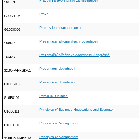
Pracovní právo a právo zaměstnanosti
161KPP
Praxe
G00C4104
Praxe v lean managementu
G16C0301
Prezentační a komunikační dovednosti
16XNP
Prezentační a řečnické dovednosti v angličtině
16XDO
Prezentační dovednosti
32BC-P-PRSK-01
Prezentační dovednosti
U16C6102
Primer in Business
S16E0101
Principles of Business Negotiations and Etiquette
U16E0111
Principles of Management
U16E1101
Principles of Management
32BE-P-MNPR-01