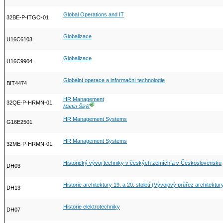
Global Operations and IT
32BE-P-ITGO-01
Globalizace
U16C6103
Globalizace
U16C9904
Globální operace a informační technologie
BIT4474
HR Management
32QE-P-HRMN-01
Ⓖ
Martin Šikýř
HR Management Systems
G16E2501
HR Management Systems
32ME-P-HRMN-01
Historický vývoj techniky v českých zemích a v Československu
DH03
Historie architektury 19. a 20. století (Vývojový průřez architektu
DH13
Historie elektrotechniky
DH07