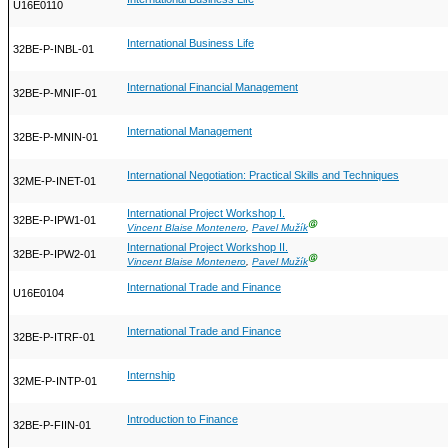
U16E0110
International Business Life
32BE-P-INBL-01
International Financial Management
32BE-P-MNIF-01
International Management
32BE-P-MNIN-01
International Negotiation: Practical Skills and Techniques
32ME-P-INET-01
International Project Workshop I.
32BE-P-IPW1-01
Ⓖ
Vincent Blaise Montenero
,
Pavel Mužík
International Project Workshop II.
32BE-P-IPW2-01
Ⓖ
Vincent Blaise Montenero
,
Pavel Mužík
International Trade and Finance
U16E0104
International Trade and Finance
32BE-P-ITRF-01
Internship
32ME-P-INTP-01
Introduction to Finance
32BE-P-FIIN-01