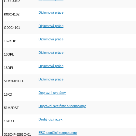
G00C4102
Diplomová práce
K00C4102
Diplomová práce
G00C4101
Diplomová práce
162KDP
Diplomová práce
16DPL
Diplomová práce
16DPI
Diplomová práce
51M2MDIPLP
Dopravní systémy
16XD
Dopravní systémy a technologie
51M2DST
Druhý cizí jazyk
16XDJ
ESG sociální kompetence
32BC-P-ESGC-01