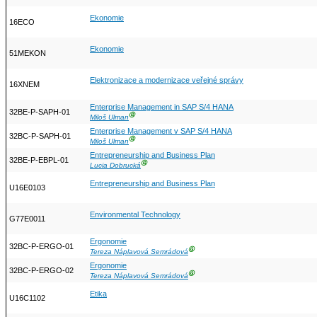
Ekonomie
16ECO
Ekonomie
51MEKON
Elektronizace a modernizace veřejné správy
16XNEM
Enterprise Management in SAP S/4 HANA
32BE-P-SAPH-01
Ⓖ
Miloš Ulman
Enterprise Management v SAP S/4 HANA
32BC-P-SAPH-01
Ⓖ
Miloš Ulman
Entrepreneurship and Business Plan
32BE-P-EBPL-01
Ⓖ
Lucia Dobrucká
Entrepreneurship and Business Plan
U16E0103
Environmental Technology
G77E0011
Ergonomie
32BC-P-ERGO-01
Ⓖ
Tereza Náplavová Semrádová
Ergonomie
32BC-P-ERGO-02
Ⓖ
Tereza Náplavová Semrádová
Etika
U16C1102