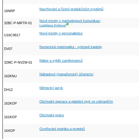
Navrhování a řízení produkčních systémů
16NRP
Nové trendy v marketingové komunikaci
32BC-P-MRTR-01
Ⓖ
Ladislava Knihová
Nové trendy v personalistice
U16C9917
Numerická matematika - vybrané kapitoly
DV07
Nábor a výběr zaměstnanců
32MC-P-NVZM-01
Nákladové (manažerské) účetnictví
162KNU
Německý jazyk
DH12
Obchodní operace a platební styk se zahraničím
162KOP
Obchodní právo
161KOP
Oceňování podniku a projektů
16XOP