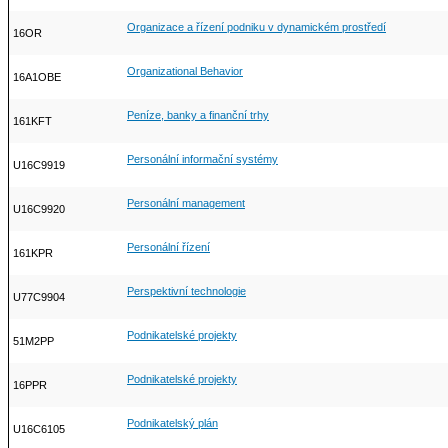
Organizace a řízení podniku v dynamickém prostředí
16OR
Organizational Behavior
16A1OBE
Peníze, banky a finanční trhy
161KFT
Personální informační systémy
U16C9919
Personální management
U16C9920
Personální řízení
161KPR
Perspektivní technologie
U77C9904
Podnikatelské projekty
51M2PP
Podnikatelské projekty
16PPR
Podnikatelský plán
U16C6105