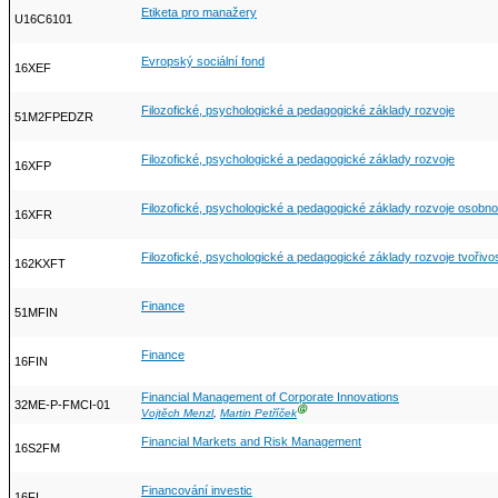
Etiketa pro manažery
U16C6101
Evropský sociální fond
16XEF
Filozofické, psychologické a pedagogické základy rozvoje
51M2FPEDZR
Filozofické, psychologické a pedagogické základy rozvoje
16XFP
Filozofické, psychologické a pedagogické základy rozvoje osobno
16XFR
Filozofické, psychologické a pedagogické základy rozvoje tvořivos
162KXFT
Finance
51MFIN
Finance
16FIN
Financial Management of Corporate Innovations
32ME-P-FMCI-01
Ⓖ
Vojtěch Menzl
,
Martin Petříček
Financial Markets and Risk Management
16S2FM
Financování investic
16FI