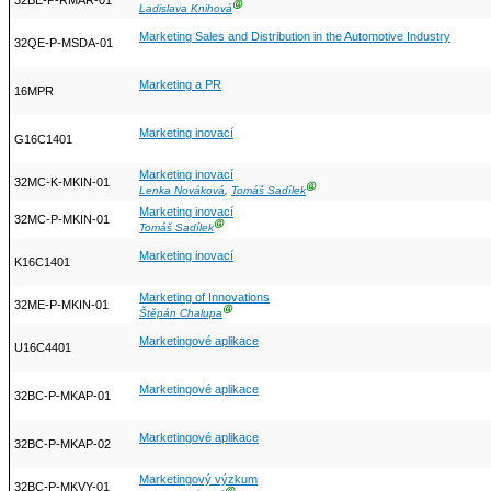
32BE-P-RMAR-01
Ⓖ
Ladislava Knihová
Marketing Sales and Distribution in the Automotive Industry
32QE-P-MSDA-01
Marketing a PR
16MPR
Marketing inovací
G16C1401
Marketing inovací
32MC-K-MKIN-01
Ⓖ
Lenka Nováková
,
Tomáš Sadílek
Marketing inovací
32MC-P-MKIN-01
Ⓖ
Tomáš Sadílek
Marketing inovací
K16C1401
Marketing of Innovations
32ME-P-MKIN-01
Ⓖ
Štěpán Chalupa
Marketingové aplikace
U16C4401
Marketingové aplikace
32BC-P-MKAP-01
Marketingové aplikace
32BC-P-MKAP-02
Marketingový výzkum
32BC-P-MKVY-01