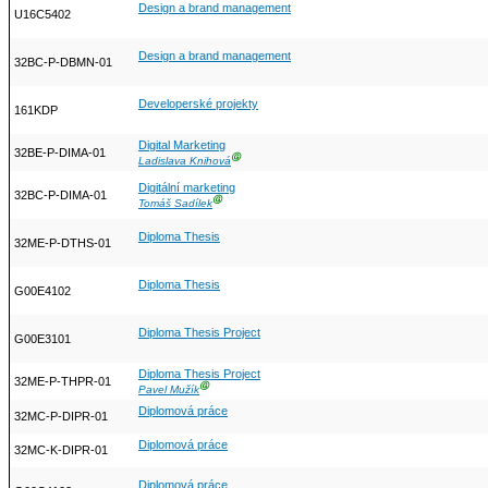
Design a brand management
U16C5402
Design a brand management
32BC-P-DBMN-01
Developerské projekty
161KDP
Digital Marketing
32BE-P-DIMA-01
Ⓖ
Ladislava Knihová
Digitální marketing
32BC-P-DIMA-01
Ⓖ
Tomáš Sadílek
Diploma Thesis
32ME-P-DTHS-01
Diploma Thesis
G00E4102
Diploma Thesis Project
G00E3101
Diploma Thesis Project
32ME-P-THPR-01
Ⓖ
Pavel Mužík
Diplomová práce
32MC-P-DIPR-01
Diplomová práce
32MC-K-DIPR-01
Diplomová práce