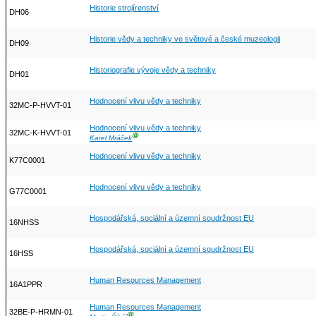
Historie strojírenství
DH06
Historie vědy a techniky ve světové a české muzeologii
DH09
Historiografie vývoje vědy a techniky
DH01
Hodnocení vlivu vědy a techniky
32MC-P-HVVT-01
Hodnocení vlivu vědy a techniky
32MC-K-HVVT-01
Ⓖ
Karel Mráček
Hodnocení vlivu vědy a techniky
K77C0001
Hodnocení vlivu vědy a techniky
G77C0001
Hospodářská, sociální a územní soudržnost EU
16NHSS
Hospodářská, sociální a územní soudržnost EU
16HSS
Human Resources Management
16A1PPR
Human Resources Management
32BE-P-HRMN-01
Ⓖ