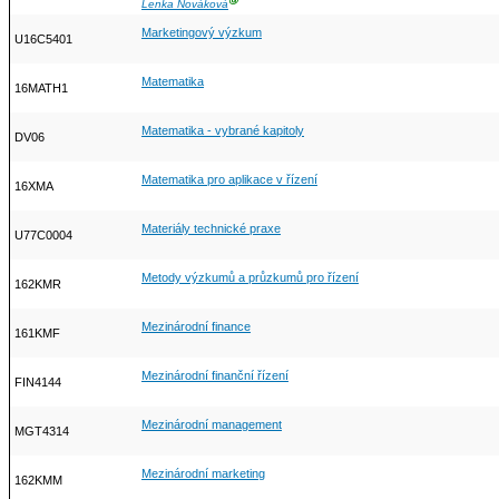
Ⓖ
Lenka Nováková
Marketingový výzkum
U16C5401
Matematika
16MATH1
Matematika - vybrané kapitoly
DV06
Matematika pro aplikace v řízení
16XMA
Materiály technické praxe
U77C0004
Metody výzkumů a průzkumů pro řízení
162KMR
Mezinárodní finance
161KMF
Mezinárodní finanční řízení
FIN4144
Mezinárodní management
MGT4314
Mezinárodní marketing
162KMM