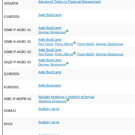
Advanced Topics in Financial Management
16S2ATM
Agile BootCamp
G16E0201
Agile BootCamp
32ME-P-AGBC-01
Ⓖ
Dagmar Skokanová
Agile BootCamp
32ME-K-AGBC-01
Ⓖ
Petr Fanta
,
Petra Jílková
,
Pavel Mužík
,
Dagmar Skokanová
Agile BootCamp
32ME-P-AGBC-02
Ⓖ
Petr Fanta
,
Petra Jílková
,
Pavel Mužík
,
Dagmar Skokanová
Agile BootCamp
32QE-P-AGBC-01
Ⓖ
Dagmar Skokanová
Agile BootCamp
Q16E0201
Agile Bootcamp
K16E0201
Aktuální tendence v módním průmyslu
32BC-P-MOPR-01
Ⓖ
Vladimíra Khelerová
Anglický jazyk
51MAJ1
Anglický jazyk
DH10