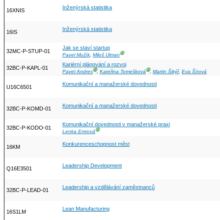
Inženýrská statistika
16XNIS
Inženýrská statistika
16IS
Jak se staví startup
32MC-P-STUP-01
Ⓖ
Pavel Mužík
,
Miloš Ulman
Kariérní plánování a rozvoj
32BC-P-KAPL-01
Ⓖ
Ⓖ
Pavel Andres
,
Kateřina Tomešková
,
Martin Šikýř
,
Eva Šírová
Komunikační a manažerské dovednosti
U16C6501
Komunikační a manažerské dovednosti
32BC-P-KOMD-01
Komunikační dovednosti v manažerské praxi
32BC-P-KODO-01
Ⓖ
Lenka Emrová
Konkurenceschopnost měst
16KM
Leadership Development
Q16E3501
Leadership a vzdělávání zaměstnanců
32BC-P-LEAD-01
Lean Manufacturing
16S1LM