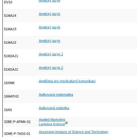
Anglický jazyk
DV10
Anglický jazyk
51MAJ4
Anglický jazyk
51MAJ3
Anglický jazyk
51MAJ2
Anglický jazyk 1
51M2AJ1
Anglický jazyk 2
51M2AJ2
Angličtina pro mezikulturní komunikaci
16XMK
Aplikovaná matematika
16MATH2
Aplikovaná statistika
16AS
Applied Marketing
32BE-P-APMK-01
Ⓖ
Ladislava Knihová
Assessing Impacts of Science and Technology
32ME-P-TASS-01