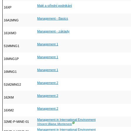
Malé a střední podnikání
16XP
Management - Basics
16A1MNG
Management - základy
161KMO
Management 1
51MMNG1
Management 1
16MNG1P
Management 1
16MNG1
Management 2
51M2MNG2
Management 2
162KM
Management 2
16XM2
Management in International Environment
32ME-P-MINE-01
Ⓖ
Vincent Blaise Montenero
Management in International Environment