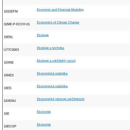
Economic and Financial Modeling
16S2EFM
Economics of Climate Change
32ME-P-ECCH-01
Ekologie
16EKL
Ekologie a technika
U77C0003
Ekologie a udržitelný rozvoj
16XNE
Ekonomická statistika
16NES
Ekonomická statistika
16ES
Ekonomické nástroje udržitelnosti
16XENU
Ekonomie
16E
Ekonomie
16ECOP