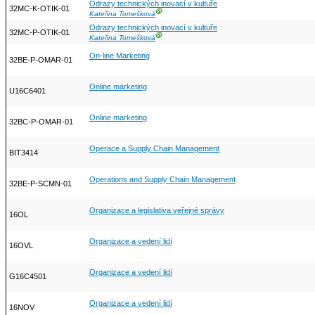
Odrazy technických inovací v kultuře
32MC-K-OTIK-01
Ⓖ
Kateřina Tomešková
Odrazy technických inovací v kultuře
32MC-P-OTIK-01
Ⓖ
Kateřina Tomešková
On-line Marketing
32BE-P-OMAR-01
Online marketing
U16C6401
Online marketing
32BC-P-OMAR-01
Operace a Supply Chain Management
BIT3414
Operations and Supply Chain Management
32BE-P-SCMN-01
Organizace a legislativa veřejné správy
16OL
Organizace a vedení lidí
16OVL
Organizace a vedení lidí
G16C4501
Organizace a vedení lidí
16NOV