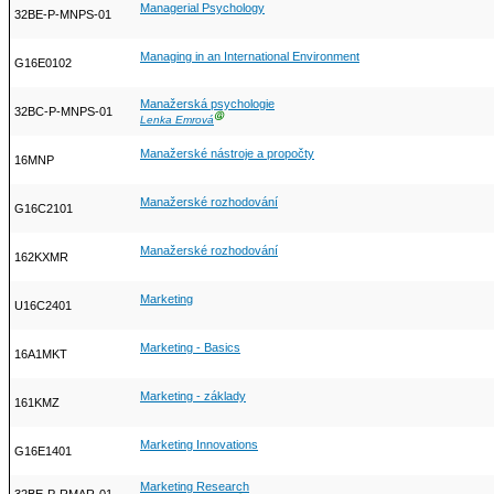
Managerial Psychology
32BE-P-MNPS-01
Managing in an International Environment
G16E0102
Manažerská psychologie
32BC-P-MNPS-01
Ⓖ
Lenka Emrová
Manažerské nástroje a propočty
16MNP
Manažerské rozhodování
G16C2101
Manažerské rozhodování
162KXMR
Marketing
U16C2401
Marketing - Basics
16A1MKT
Marketing - základy
161KMZ
Marketing Innovations
G16E1401
Marketing Research