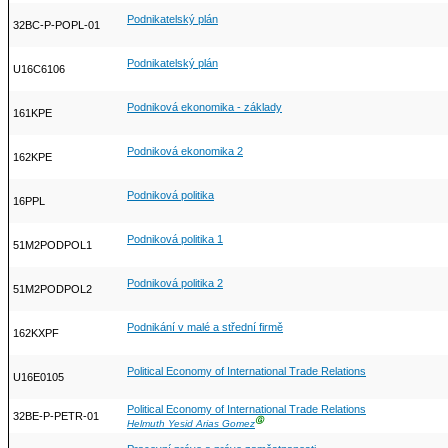
Podnikatelský plán
32BC-P-POPL-01
Podnikatelský plán
U16C6106
Podniková ekonomika - základy
161KPE
Podniková ekonomika 2
162KPE
Podniková politika
16PPL
Podniková politika 1
51M2PODPOL1
Podniková politika 2
51M2PODPOL2
Podnikání v malé a střední firmě
162KXPF
Political Economy of International Trade Relations
U16E0105
Political Economy of International Trade Relations
32BE-P-PETR-01
Ⓖ
Helmuth Yesid Arias Gomez