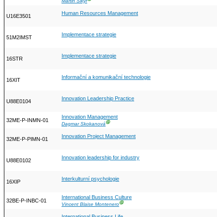
Martin Šikýř
Human Resources Management
U16E3501
Implementace strategie
51M2IMST
Implementace strategie
16STR
Informační a komunikační technologie
16XIT
Innovation Leadership Practice
U88E0104
Innovation Management
32ME-P-INMN-01
Ⓖ
Dagmar Skokanová
Innovation Project Management
32ME-P-PIMN-01
Innovation leadership for industry
U88E0102
Interkulturní psychologie
16XIP
International Business Culture
32BE-P-INBC-01
Ⓖ
Vincent Blaise Montenero
International Business Life