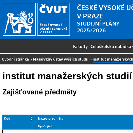
ČESKÉ VYSOKÉ U
V PRAZE
STUDIJNÍ PLÁNY
2025/2026
Fakulty
|
Celoškolská nabídka
Úvodní stránka
>
Masarykův ústav vyšších studií
>
institut manažerských
institut manažerských studií
Zajišťované předměty
Kód
Název předmětu
Vyučující