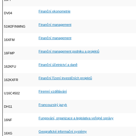
Finanční ekonometrie
DV04
Finanční management
51M2FINMNG
Finanční management
16XFM
Finanční management podniku a projektů
16FMP
Finanční účetnictví a daně
162KFU
Finanční řízení investičních projektů
162KXFR
Firemní vzdělávání
U16C4502
Francouzský jazyk
DH11
Fungování, organizace a legislativa veřejné správy
16NF
Geografické informační systémy
16XG