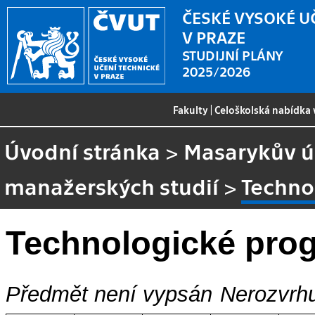
ČESKÉ VYSOKÉ U
V PRAZE
STUDIJNÍ PLÁNY
2025/2026
Fakulty
|
Celoškolská nabídka
Úvodní stránka
>
Masarykův ús
manažerských studií
>
Techno
Technologické pro
Předmět není vypsán
Nerozvrhu