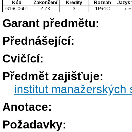
Kód
Zakončení
Kredity
Rozsah
Jazyk
G16C0601
Z,ZK
3
1P+1C
če
Garant předmětu:
Přednášející:
Cvičící:
Předmět zajišťuje:
institut manažerských 
Anotace:
Požadavky: