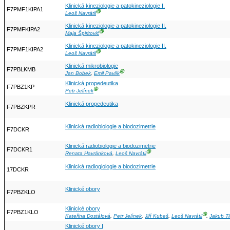
Klinická kineziologie a patokineziologie I.
F7PMF1KIPA1
Ⓖ
Leoš Navrátil
Klinická kineziologie a patokineziologie II.
F7PMFKIPA2
Ⓖ
Maja Špiritović
Klinická kineziologie a patokineziologie II.
F7PMF1KIPA2
Ⓖ
Leoš Navrátil
Klinická mikrobiologie
F7PBLKMB
Ⓖ
Jan Bobek
,
Emil Pavlík
Klinická propedeutika
F7PBZ1KP
Ⓖ
Petr Jelínek
Klinická propedeutika
F7PBZKPR
Klinická radiobiologie a biodozimetrie
F7DCKR
Klinická radiobiologie a biodozimetrie
F7DCKR1
Ⓖ
Renata Havránková
,
Leoš Navrátil
Klinická radiogiologie a biodozimetrie
17DCKR
Klinické obory
F7PBZKLO
Klinické obory
F7PBZ1KLO
Ⓖ
Kateřina Dostálová
,
Petr Jelínek
,
Jiří Kubeš
,
Leoš Navrátil
,
Jakub T
Klinické obory I