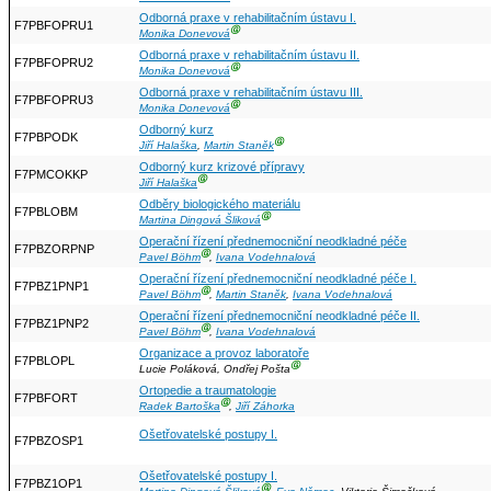
Odborná praxe v rehabilitačním ústavu I.
F7PBFOPRU1
Ⓖ
Monika Donevová
Odborná praxe v rehabilitačním ústavu II.
F7PBFOPRU2
Ⓖ
Monika Donevová
Odborná praxe v rehabilitačním ústavu III.
F7PBFOPRU3
Ⓖ
Monika Donevová
Odborný kurz
F7PBPODK
Ⓖ
Jiří Halaška
,
Martin Staněk
Odborný kurz krizové přípravy
F7PMCOKKP
Ⓖ
Jiří Halaška
Odběry biologického materiálu
F7PBLOBM
Ⓖ
Martina Dingová Šliková
Operační řízení přednemocniční neodkladné péče
F7PBZORPNP
Ⓖ
Pavel Böhm
,
Ivana Vodehnalová
Operační řízení přednemocniční neodkladné péče I.
F7PBZ1PNP1
Ⓖ
Pavel Böhm
,
Martin Staněk
,
Ivana Vodehnalová
Operační řízení přednemocniční neodkladné péče II.
F7PBZ1PNP2
Ⓖ
Pavel Böhm
,
Ivana Vodehnalová
Organizace a provoz laboratoře
F7PBLOPL
Ⓖ
Lucie Poláková, Ondřej Pošta
Ortopedie a traumatologie
F7PBFORT
Ⓖ
Radek Bartoška
,
Jiří Záhorka
Ošetřovatelské postupy I.
F7PBZOSP1
Ošetřovatelské postupy I.
F7PBZ1OP1
Ⓖ