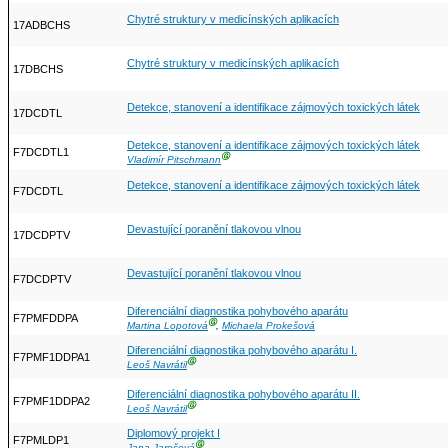
Chytré struktury v medicínských aplikacích
17ADBCHS
Chytré struktury v medicínských aplikacích
17DBCHS
Detekce, stanovení a identifikace zájmových toxických látek
17DCDTL
Detekce, stanovení a identifikace zájmových toxických látek
F7DCDTL1
Ⓖ
Vladimír Pitschmann
Detekce, stanovení a identifikace zájmových toxických látek
F7DCDTL
Devastující poranění tlakovou vlnou
17DCDPTV
Devastující poranění tlakovou vlnou
F7DCDPTV
Diferenciální diagnostika pohybového aparátu
F7PMFDDPA
Ⓖ
Martina Lopotová
,
Michaela Prokešová
Diferenciální diagnostika pohybového aparátu I.
F7PMF1DDPA1
Ⓖ
Leoš Navrátil
Diferenciální diagnostika pohybového aparátu II.
F7PMF1DDPA2
Ⓖ
Leoš Navrátil
Diplomový projekt I
F7PMLDP1
Ⓖ