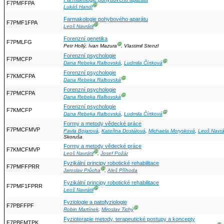
F7PMFFPA
Ⓖ
Lukáš Handl
Farmakologie pohybového aparátu
F7PMF1FPA
Ⓖ
Leoš Navrátil
Forenzní genetika
F7PMLFG
Ⓖ
Petr Hollý, Ivan Mazura
, Vlastimil Stenzl
Forenzní psychologie
F7PMCFP
Ⓖ
Dana Rebeka Ralbovská
,
Ludmila Čírtková
Forenzní psychologie
F7KMCFPA
Ⓖ
Dana Rebeka Ralbovská
Forenzní psychologie
F7PMCFPA
Ⓖ
Dana Rebeka Ralbovská
Forenzní psychologie
F7KMCFP
Ⓖ
Dana Rebeka Ralbovská
,
Ludmila Čírtková
Formy a metody vědecké práce
F7PMCFMVP
Pavla Bojarová
,
Kateřina Dostálová
,
Michaela Morysková
,
Leoš Navrát
Skoruša
Formy a metody vědecké práce
F7KMCFMVP
Ⓖ
Leoš Navrátil
,
Josef Požár
Fyzikální principy robotické rehabilitace
F7PMFFPRR
Ⓖ
Jaroslav Průcha
,
Aleš Příhoda
Fyzikální principy robotické rehabilitace
F7PMF1FPRR
Ⓖ
Leoš Navrátil
Fyziologie a patofyziologie
F7PBFFPF
Ⓖ
Robin Martínek
,
Miroslav Tichý
Fyzioterapie metody, terapeutické postupy a koncepty
F7PBFMTPK