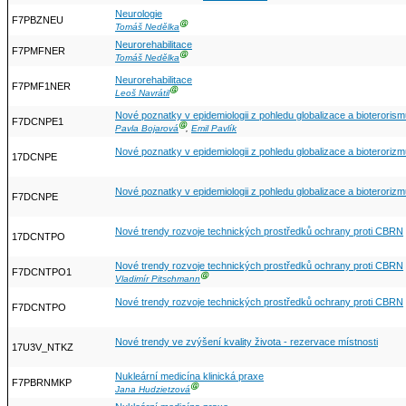
Neurologie
F7PBZNEU
Ⓖ
Tomáš Nedělka
Neurorehabilitace
F7PMFNER
Ⓖ
Tomáš Nedělka
Neurorehabilitace
F7PMF1NER
Ⓖ
Leoš Navrátil
Nové poznatky v epidemiologii z pohledu globalizace a bioteroris
F7DCNPE1
Ⓖ
Pavla Bojarová
,
Emil Pavlík
Nové poznatky v epidemiologii z pohledu globalizace a bioteroriz
17DCNPE
Nové poznatky v epidemiologii z pohledu globalizace a bioteroriz
F7DCNPE
Nové trendy rozvoje technických prostředků ochrany proti CBRN
17DCNTPO
Nové trendy rozvoje technických prostředků ochrany proti CBRN
F7DCNTPO1
Ⓖ
Vladimír Pitschmann
Nové trendy rozvoje technických prostředků ochrany proti CBRN
F7DCNTPO
Nové trendy ve zvýšení kvality života - rezervace místnosti
17U3V_NTKZ
Nukleární medicína klinická praxe
F7PBRNMKP
Ⓖ
Jana Hudzietzová