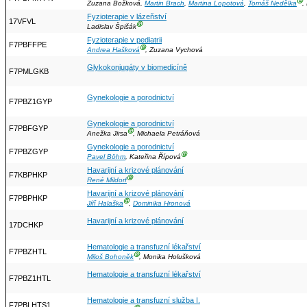
Ⓖ
Zuzana Božková,
Martin Brach
,
Martina Lopotová
,
Tomáš Nedělka
,
Fyzioterapie v lázeňství
17VFVL
Ⓖ
Ladislav Špišák
Fyzioterapie v pediatrii
F7PBFFPE
Ⓖ
Andrea Hašková
, Zuzana Vychová
Glykokonjugáty v biomedicíně
F7PMLGKB
Gynekologie a porodnictví
F7PBZ1GYP
Gynekologie a porodnictví
F7PBFGYP
Ⓖ
Anežka Jirsa
, Michaela Petráňová
Gynekologie a porodnictví
F7PBZGYP
Ⓖ
Pavel Böhm
, Kateřina Řípová
Havarijní a krizové plánování
F7KBPHKP
Ⓖ
René Mildorf
Havarijní a krizové plánování
F7PBPHKP
Ⓖ
Jiří Halaška
,
Dominika Hronová
Havarijní a krizové plánování
17DCHKP
Hematologie a transfuzní lékařství
F7PBZHTL
Ⓖ
Miloš Bohoněk
, Monika Holušková
Hematologie a transfuzní lékařství
F7PBZ1HTL
Hematologie a transfuzní služba I.
F7PBLHTS1