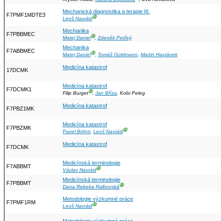
Mechanická diagnostika a terapie III.
F7PMF1MDTE3
Ⓖ
Leoš Navrátil
Mechanika
F7PBBMEC
Ⓖ
Matej Daniel
,
Zdeněk Petřivý
Mechanika
F7ABBMEC
Ⓖ
Matej Daniel
,
Tomáš Goldmann
,
Martin Havránek
Medicína katastrof
17DCMK
Medicína katastrof
F7DCMK1
Ⓖ
Filip Burget
,
Jan Bříza
, Kobi Peleg
Medicína katastrof
F7PBZ1MK
Medicína katastrof
F7PBZMK
Ⓖ
Pavel Böhm
,
Leoš Navrátil
Medicína katastrof
F7DCMK
Medicínská terminologie
F7ABBMT
Ⓖ
Václav Navrátil
Medicínská terminologie
F7PBBMT
Ⓖ
Dana Rebeka Ralbovská
Metodologie výzkumné práce
F7PMF1RM
Ⓖ
Leoš Navrátil