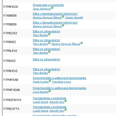
Ergoterapie a ergonomie
F7PBFEGE
Ⓖ
Jana Jelínková
Etika v biomedicínském inženýrství
F7ABBEBI
Ⓖ
Martina Dingová Šliková
,
Václav Navrátil
Etika v biomedicínském inženýrství
F7PBBEBI
Ⓖ
Martina Dingová Šliková
Etika ve zdravotnictví
F7PBZ1EZ
Ⓖ
Tibor Brečka
Etika ve zdravotnictví
F7PBREZ
Ⓖ
Ⓖ
Tibor Brečka
,
Martina Dingová Šliková
Etika ve zdravotnictví
F7PBLEVZ
Ⓖ
Tibor Brečka
Etika ve zdravotnictví
F7PBZEZ
Etika ve zdravotnictví
F7PBFEVZ
Ⓖ
Tibor Brečka
Experimentální a aplikovaná biomechanika
F7PMFEAB
Ⓖ
Patrik Kutílek
,
František Lopot
Experimentální a aplikovaná biomechanika
F7PMF1EAB
Ⓖ
Leoš Navrátil
Farmakologie a toxikologie
F7PBZFATOX
Ⓖ
Lukáš Handl
,
Zdeněk Hon
Farmakologie a toxikologie
F7PBZ1FTX
Ⓖ
Lukáš Handl
,
Zdeněk Hon
Farmakologie pohybového aparátu