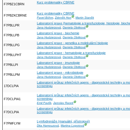
Kurz problematiky CBRNE
F7PBZ1CBRN
Kurz problematiky CBRNE
F7PBZKCBRNE
Ⓖ
Pavel Böhm
,
Zdeněk Hon
,
Martin Staněk
Laboratorní praxe (hematologie a transfuziologie, histologie, bioch
F7PBLLPR
Ⓖ
Jana Hudzietzová
,
Daniela Obitková
Laboratorní praxe - biochemie
F7PBLLPB
Ⓖ
Jana Hudzietzová
,
Daniela Obitková
Laboratorní praxe - genetika a molekulární biologie
F7PBLLPG
Ⓖ
Jana Hudzietzová
,
Daniela Obitková
Laboratorní praxe - hematologie a transfuziologie
F7PBLLPHT
Ⓖ
Jana Hudzietzová
,
Daniela Obitková
Laboratorní praxe - imunologie
F7PBLLPI
Ⓖ
Jana Hudzietzová
,
Daniela Obitková
Laboratorní praxe - mikrobiologie
F7PBLLPM
Ⓖ
Jana Hudzietzová
,
Daniela Obitková
Laboratorní průkaz infekčních agens - diagnostické techniky a možn
17DCLPIA
screeningu
Laboratorní průkaz infekčních agens - diagnostické techniky a možn
screeningu
F7DCLPIA1
Ⓖ
Emil Pavlík
,
Jaroslav Racek
Laboratorní průkaz infekčních agens - diagnostické techniky a možn
F7DCLPIA
screeningu
Lymfodrenáže (manuální, přístrojové)
F7PMFLYM
Ⓖ
Dita Hamouzová
,
Martina Lopotová