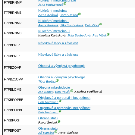
Nukleární medicína praxe
F7PBRNMP
Ⓖ
Jana Hudzietzová
Nukleární medicína I
F7PBRNM1
Ⓖ
Alena Keňová
,
Jozef Rosina
Nukleární medicína II
F7PBRNM2
Ⓖ
Alena Keňová
,
Jitka Svobodová
,
Petr Vlček
Nukleární medicína III
F7PBRNM3
Ⓖ
Karolína Karásková,
Jitka Svobodová
,
Petr Vlček
Návykové látky a závislosti
F7PBPNLZ
Návykové látky a závislosti
F7KBPNLZ
Obecná a vývojová psychologie
F7PBZOVP
Obecná a vývojová psychologie
F7PBZ1OVP
Ⓖ
Tibor Brečka
Obecná mikrobiologie
F7PBLOMB
Ⓖ
Jan Bobek
,
Emil Pavlík
, Kateřina Petříčková
Objektová a personální bezpečnost
F7KBPOPBE
Ⓖ
Petr Hartmann
Objektová a personální bezpečnost
F7PBPOPBE
Ⓖ
Petr Hartmann
Obrana státu
F7KBPOST
Ⓖ
Pavel Šmídek
Obrana státu
F7PBPOST
Ⓖ
Jiří Halaška
, Pavel Šmídek