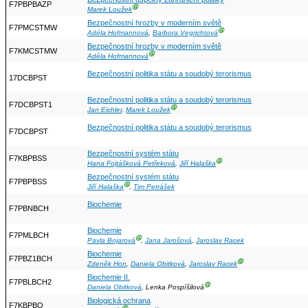
F7PBPBAZP
Ⓖ
Marek Loužek
Bezpečnostní hrozby v moderním světě
F7PMCSTMW
Ⓖ
Adéla Hofmannová
,
Barbora Vegrichtová
Bezpečnostní hrozby v moderním světě
F7KMCSTMW
Ⓖ
Adéla Hofmannová
Bezpečnostní politika státu a soudobý terorismus
17DCBPST
Bezpečnostní politika státu a soudobý terorismus
F7DCBPST1
Ⓖ
Jan Eichler
,
Marek Loužek
Bezpečnostní politika státu a soudobý terorismus
F7DCBPST
Bezpečnostní systém státu
F7KBPBSS
Ⓖ
Hana Fojtášková Petřeková
,
Jiří Halaška
Bezpečnostní systém státu
F7PBPBSS
Ⓖ
Jiří Halaška
,
Tim Petrášek
Biochemie
F7PBNBCH
Biochemie
F7PMLBCH
Ⓖ
Pavla Bojarová
,
Jana Jarošová
,
Jaroslav Racek
Biochemie
F7PBZ1BCH
Ⓖ
Zdeněk Hon
,
Daniela Obitková
,
Jaroslav Racek
Biochemie II.
F7PBLBCH2
Ⓖ
Daniela Obitková
, Lenka Pospíšilová
Biologická ochrana
F7KBPBO