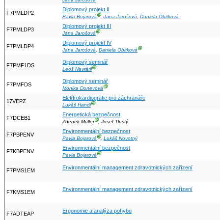
Jana Jarošová
Diplomový projekt II
F7PMLDP2
Ⓖ
Pavla Bojarová
,
Jana Jarošová
,
Daniela Obitková
Diplomový projekt III
F7PMLDP3
Ⓖ
Jana Jarošová
Diplomový projekt IV
F7PMLDP4
Ⓖ
Jana Jarošová
,
Daniela Obitková
Diplomový seminář
F7PMF1DS
Ⓖ
Leoš Navrátil
Diplomový seminář
F7PMFDS
Ⓖ
Monika Donevová
Elektrokardiografie pro záchranáře
17VEPZ
Ⓖ
Lukáš Handl
Energetická bezpečnost
F7DCEB1
Ⓖ
Zdenek Müller
, Josef Tlustý
Environmentální bezpečnost
F7PBPENV
Ⓖ
Pavla Bojarová
,
Lukáš Novotný
Environmentální bezpečnost
F7KBPENV
Ⓖ
Pavla Bojarová
Environmentální management zdravotnických zařízení
F7PMS1EM
Environmentální management zdravotnických zařízení
F7KMS1EM
Ergonomie a analýza pohybu
F7ADTEAP