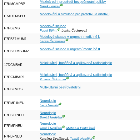
Mezinárodní prostředí bezpečnostní politiky
F7KMCMPBP
Ⓖ
Marek Loužek
Modelování a simulace pro protetiku a ortotiku
F7ADTMSPO
Modelové situace
F7PBZMS
Ⓖ
Pavel Böhm
, Lenka Čechurová
Modelové situace v urgentní medicíně I.
F7PBZ1MUM1
Ⓖ
Lenka Čechurová
Modelové situace v urgentní medicíně II
F7PBZ1MSUM2
Molekulární, buněčná a aplikovaná radiobiologie
17DCMBAR
Molekulární, buněčná a aplikovaná radiobiologie
F7DCMBAR1
Ⓖ
Zuzana Šinkorová
Multikulturní ošetřovatelství
F7PBZMOS
Neurologie
F7PMF1NEU
Ⓖ
Leoš Navrátil
Neurologie
F7PBZ1NEU
Ⓖ
Tomáš Nedělka
Neurologie
F7PMFNEU
Ⓖ
Tomáš Nedělka
,
Michaela Prokešová
Neurologie
F7PBFNEU
Ⓖ
Kateřina Dvořáková,
Tomáš Nedělka