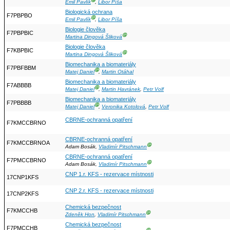
Ⓖ
Emil Pavlík
,
Libor Píša
Biologická ochrana
F7PBPBO
Ⓖ
Emil Pavlík
,
Libor Píša
Biologie člověka
F7PBPBIC
Ⓖ
Martina Dingová Šliková
Biologie člověka
F7KBPBIC
Ⓖ
Martina Dingová Šliková
Biomechanika a biomateriály
F7PBFBBM
Ⓖ
Matej Daniel
,
Martin Otáhal
Biomechanika a biomateriály
F7ABBBB
Ⓖ
Matej Daniel
,
Martin Havránek
,
Petr Volf
Biomechanika a biomateriály
F7PBBBB
Ⓖ
Matej Daniel
,
Veronika Kotolová
,
Petr Volf
CBRNE-ochranná opatření
F7KMCCBRNO
CBRNE-ochranná opatření
F7KMCCBRNOA
Ⓖ
Adam Bosák,
Vladimír Pitschmann
CBRNE-ochranná opatření
F7PMCCBRNO
Ⓖ
Adam Bosák,
Vladimír Pitschmann
CNP 1.r. KFS - rezervace místnosti
17CNP1KFS
CNP 2.r. KFS - rezervace místnosti
17CNP2KFS
Chemická bezpečnost
F7KMCCHB
Ⓖ
Zdeněk Hon
,
Vladimír Pitschmann
Chemická bezpečnost
F7PMCCHB