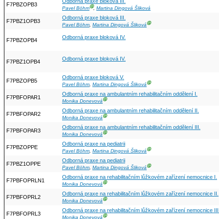
Odborná praxe bloková III.
F7PBZOPB3
Ⓖ
Pavel Böhm
,
Martina Dingová Šliková
Odborná praxe bloková III.
F7PBZ1OPB3
Ⓖ
Pavel Böhm
,
Martina Dingová Šliková
Odborná praxe bloková IV.
F7PBZOPB4
Odborná praxe bloková IV.
F7PBZ1OPB4
Odborná praxe bloková V.
F7PBZOPB5
Ⓖ
Pavel Böhm
,
Martina Dingová Šliková
Odborná praxe na ambulantním rehabilitačním oddělení I.
F7PBFOPAR1
Ⓖ
Monika Donevová
Odborná praxe na ambulantním rehabilitačním oddělení II.
F7PBFOPAR2
Ⓖ
Monika Donevová
Odborná praxe na ambulantním rehabilitačním oddělení III.
F7PBFOPAR3
Ⓖ
Monika Donevová
Odborná praxe na pediatrii
F7PBZOPPE
Ⓖ
Pavel Böhm
,
Martina Dingová Šliková
Odborná praxe na pediatrii
F7PBZ1OPPE
Ⓖ
Pavel Böhm
,
Martina Dingová Šliková
Odborná praxe na rehabilitačním lůžkovém zařízení nemocnice I.
F7PBFOPRLN1
Ⓖ
Monika Donevová
Odborná praxe na rehabilitačním lůžkovém zařízení nemocnice II.
F7PBFOPRL2
Ⓖ
Monika Donevová
Odborná praxe na rehabilitačním lůžkovém zařízení nemocnice III
F7PBFOPRL3
Ⓖ
Monika Donevová