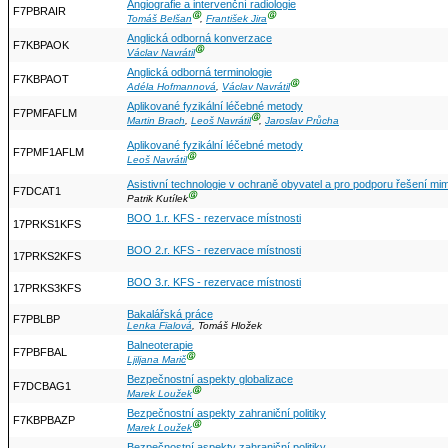
Angiografie a intervenční radiologie
F7PBRAIR
Ⓖ
Ⓖ
Tomáš Belšan
,
František Jira
Anglická odborná konverzace
F7KBPAOK
Ⓖ
Václav Navrátil
Anglická odborná terminologie
F7KBPAOT
Ⓖ
Adéla Hofmannová
,
Václav Navrátil
Aplikované fyzikální léčebné metody
F7PMFAFLM
Ⓖ
Martin Brach
,
Leoš Navrátil
,
Jaroslav Průcha
Aplikované fyzikální léčebné metody
F7PMF1AFLM
Ⓖ
Leoš Navrátil
Asistivní technologie v ochraně obyvatel a pro podporu řešení mi
F7DCAT1
Ⓖ
Patrik Kutílek
BOO 1.r. KFS - rezervace místnosti
17PRKS1KFS
BOO 2.r. KFS - rezervace místnosti
17PRKS2KFS
BOO 3.r. KFS - rezervace místnosti
17PRKS3KFS
Bakalářská práce
F7PBLBP
Lenka Fialová
, Tomáš Hložek
Balneoterapie
F7PBFBAL
Ⓖ
Ljiljana Marič
Bezpečnostní aspekty globalizace
F7DCBAG1
Ⓖ
Marek Loužek
Bezpečnostní aspekty zahraniční politiky
F7KBPBAZP
Ⓖ
Marek Loužek
Bezpečnostní aspekty zahraniční politiky