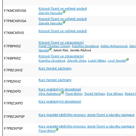
Krizové řízení ve veřejné správě
F7KMCKRVSA
Ⓖ
Zdeněk Hanuška
Krizové řízení ve veřejné správě
F7PMCKRVSA
Ⓖ
Zdeněk Hanuška
Krizové řízení ve veřejné správě
F7KMCKRVS
Krizové řízení ve zdravotnictví
F7PBPKRZ
Patrik Christian Cmorej
,
Kateřina Dostálová
,
Adéla Hofmannová
,
Zden
Ⓖ
Navrátil
, Jakub Rak, Jarmila Rážová
Krizové řízení ve zdravotnictví
F7KBPKRZ
Ⓖ
Kateřina Dostálová
,
Zdeněk Jícha
,
Lukáš Miklas
,
Leoš Navrátil
Kurz horské záchrany
F7PBZ1KHZ
Kurz horské záchrany
F7PBZKHZ
Kurz praktických dovedností
F7PBZKPD
Ⓖ
Věra Adámková
,
Pavel Böhm
,
Tomáš Heřman
,
Eva Němec
,
Robert 
Kurz praktických dovedností
F7PBZ1KPD
Kurz pravidel silničního provozu, teorie řízení a nácviku navigace
F7PBZ1KPSP
Kurz pravidel silničního provozu, teorie řízení a nácviku navigace
F7PBZKPSP
Ⓖ
Pavel Böhm