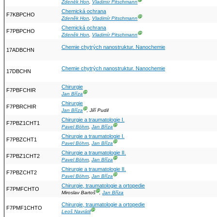
Ⓖ
Zdeněk Hon
,
Vladimír Pitschmann
Chemická ochrana
F7KBPCHO
Ⓖ
Zdeněk Hon
,
Vladimír Pitschmann
Chemická ochrana
F7PBPCHO
Ⓖ
Zdeněk Hon
,
Vladimír Pitschmann
Chemie chytrých nanostruktur. Nanochemie
17ADBCHN
Chemie chytrých nanostruktur. Nanochemie
17DBCHN
Chirurgie
F7PBFCHIR
Ⓖ
Jan Bříza
Chirurgie
F7PBRCHIR
Ⓖ
Jan Bříza
, Jiří Pudil
Chirurgie a traumatologie I.
F7PBZ1CHT1
Ⓖ
Pavel Böhm
,
Jan Bříza
Chirurgie a traumatologie I.
F7PBZCHT1
Ⓖ
Pavel Böhm
,
Jan Bříza
Chirurgie a traumatologie II.
F7PBZ1CHT2
Ⓖ
Pavel Böhm
,
Jan Bříza
Chirurgie a traumatologie II.
F7PBZCHT2
Ⓖ
Pavel Böhm
,
Jan Bříza
Chirurgie, traumatologie a ortopedie
F7PMFCHTO
Ⓖ
Miroslav Bartoš
,
Jan Bříza
Chirurgie, traumatologie a ortopedie
F7PMF1CHTO
Ⓖ
Leoš Navrátil