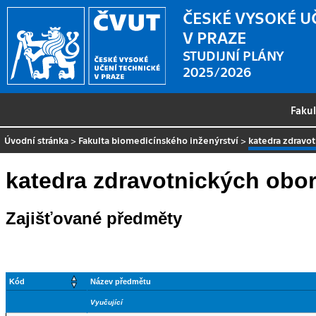
ČESKÉ VYSOKÉ U
V PRAZE
STUDIJNÍ PLÁNY
2025/2026
Faku
Úvodní stránka
>
Fakulta biomedicínského inženýrství
>
katedra zdravo
katedra zdravotnických obor
Zajišťované předměty
Kód
Název předmětu
Vyučující