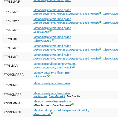
Metodologie výzkumné práce
F7PBZ1MVP
Metodologie výzkumné práce
F7PBPMVP
Ⓖ
Monika Donevová
,
Michaela Morysková
,
Leoš Navrátil
,
Václav Navrát
Metodologie výzkumné práce
F7PBRMVP
Ⓖ
Monika Donevová
,
Michaela Morysková
,
Leoš Navrátil
,
Václav Navrát
Metodologie výzkumné práce
F7KBPMVP
Ⓖ
Leoš Navrátil
Metodologie výzkumné práce
F7PMFRM
Ⓖ
Václav Navrátil
Metodologie výzkumné práce
F7PBFMVP
Ⓖ
Monika Donevová
,
Michaela Morysková
,
Leoš Navrátil
,
Václav Navrát
Metodologie výzkumné práce
F7PBZMVP
Ⓖ
Monika Donevová
,
Michaela Morysková
,
Leoš Navrátil
,
Václav Navrát
Metodologie vědeckého výzkumu
F7PBLMVV
Ⓖ
Monika Donevová
,
Leoš Navrátil
Metody analýzy a řízení rizik
F7KMCMARRA
Ⓖ
Václav Hes
Metody analýzy a řízení rizik
F7KMCMARR
Metody analýzy a řízení rizik
F7PMCMARR
Václav Hes
,
Petr Mirovský
, Jan Smolka
Metody molekulární medicíny
F7PMLMMM
Ⓖ
Milan Jakubek, Pavel Martásek
Mezinárodní prostředí bezpečnostní politiky
F7PMCMPBP
Ⓖ
Marek Loužek