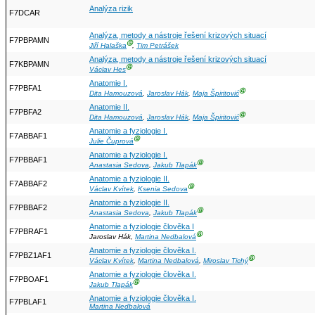
Analýza rizik
F7DCAR
Analýza, metody a nástroje řešení krizových situací
F7PBPAMN
Ⓖ
Jiří Halaška
,
Tim Petrášek
Analýza, metody a nástroje řešení krizových situací
F7KBPAMN
Ⓖ
Václav Hes
Anatomie I.
F7PBFA1
Ⓖ
Dita Hamouzová
,
Jaroslav Hák
,
Maja Špiritović
Anatomie II.
F7PBFA2
Ⓖ
Dita Hamouzová
,
Jaroslav Hák
,
Maja Špiritović
Anatomie a fyziologie I.
F7ABBAF1
Ⓖ
Julie Čuprová
Anatomie a fyziologie I.
F7PBBAF1
Ⓖ
Anastasia Sedova
,
Jakub Tlapák
Anatomie a fyziologie II.
F7ABBAF2
Ⓖ
Václav Kvítek
,
Ksenia Sedova
Anatomie a fyziologie II.
F7PBBAF2
Ⓖ
Anastasia Sedova
,
Jakub Tlapák
Anatomie a fyziologie člověka I
F7PBRAF1
Ⓖ
Jaroslav Hák,
Martina Nedbalová
Anatomie a fyziologie člověka I.
F7PBZ1AF1
Ⓖ
Václav Kvítek
,
Martina Nedbalová
,
Miroslav Tichý
Anatomie a fyziologie člověka I.
F7PBOAF1
Ⓖ
Jakub Tlapák
Anatomie a fyziologie člověka I.
F7PBLAF1
Martina Nedbalová