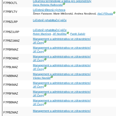
Lékařská terminologie a latina pro optometristy
F7PBOLTL
Ⓖ
Dana Rebeka Ralbovská
Léčebná tělesná výchova
F7PBFLTV
Ⓖ
Šimon Faistaver, Marie Mikšovská, Andrea Nováková,
Aleš Příhoda
Léčebně rehabilitační péče
F7PBZLRP
Léčebně rehabilitační péče
F7PBZ1LRP
Ⓖ
Robin Martínek
,
Jiří Nedělka
,
Patrik Salvét
Management a administrativa ve zdravotnictví
F7PBZ1MAZ
Ⓖ
Jiří Černý
Management a administrativa ve zdravotnictví
F7PBRMAZ
Ⓖ
Jiří Černý
Management a administrativa ve zdravotnictví
F7PBOMAZ
Ⓖ
Jiří Černý
Management a administrativa ve zdravotnictví
F7PBLMAZ
Ⓖ
Jiří Černý
Management a administrativa ve zdravotnictví
F7ABBMAZ
Ⓖ
Václav Navrátil
Management a administrativa ve zdravotnictví
F7PBKMAZ
Ⓖ
Jiří Černý
Management a administrativa ve zdravotnictví
F7PBFMAZ
Ⓖ
Jiří Černý
Management a administrativa ve zdravotnictví
F7PBBMAZ
Ⓖ
Jiří Černý
Management a administrativa ve zdravotnictví
F7PBZMAZ