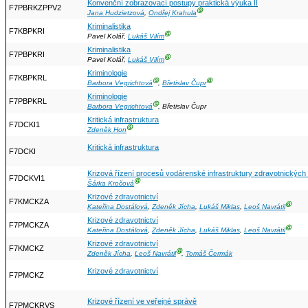
Konvenční zobrazovací postupy praktická výuka II
F7PBRKZPPV2
Ⓖ
Jana Hudzietzová
,
Ondřej Krahula
Kriminalistika
F7KBPKRI
Ⓖ
Pavel Kolář,
Lukáš Vilím
Kriminalistika
F7PBPKRI
Ⓖ
Pavel Kolář,
Lukáš Vilím
Kriminologie
F7KBPKRL
Ⓖ
Ⓖ
Barbora Vegrichtová
,
Břetislav Čupr
Kriminologie
F7PBPKRL
Ⓖ
Barbora Vegrichtová
, Břetislav Čupr
Kritická infrastruktura
F7DCKI1
Ⓖ
Zdeněk Hon
Kritická infrastruktura
F7DCKI
Krizová řízení procesů vodárenské infrastruktury zdravotnických
F7DCKVI1
Ⓖ
Šárka Kročová
Krizové zdravotnictví
F7KMCKZA
Ⓖ
Kateřina Dostálová
,
Zdeněk Jícha
,
Lukáš Miklas
,
Leoš Navrátil
Krizové zdravotnictví
F7PMCKZA
Ⓖ
Kateřina Dostálová
,
Zdeněk Jícha
,
Lukáš Miklas
,
Leoš Navrátil
Krizové zdravotnictví
F7KMCKZ
Ⓖ
Zdeněk Jícha
,
Leoš Navrátil
,
Tomáš Čermák
Krizové zdravotnictví
F7PMCKZ
Krizové řízení ve veřejné správě
F7PMCKRVS