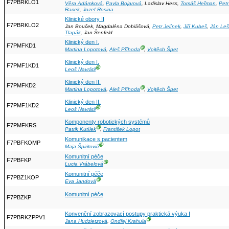
F7PBRKLO1
Věra Adámková
,
Pavla Bojarová
, Ladislav Hess,
Tomáš Heřman
,
Petr
Racek
,
Jozef Rosina
Klinické obory II
F7PBRKLO2
Jan Bouček, Magdaléna Dobiášová,
Petr Jelínek
,
Jiří Kubeš
,
Ján Leš
Tlapák
, Jan Šenfeld
Klinický den I.
F7PMFKD1
Ⓖ
Martina Lopotová
,
Aleš Příhoda
,
Vojtěch Špet
Klinický den I.
F7PMF1KD1
Ⓖ
Leoš Navrátil
Klinický den II.
F7PMFKD2
Ⓖ
Martina Lopotová
,
Aleš Příhoda
,
Vojtěch Špet
Klinický den II.
F7PMF1KD2
Ⓖ
Leoš Navrátil
Komponenty robotických systémů
F7PMFKRS
Ⓖ
Patrik Kutílek
,
František Lopot
Komunikace s pacientem
F7PBFKOMP
Ⓖ
Maja Špiritović
Komunitní péče
F7PBFKP
Ⓖ
Lucia Vrábelová
Komunitní péče
F7PBZ1KOP
Ⓖ
Eva Jandová
Komunitní péče
F7PBZKP
Konvenční zobrazovací postupy praktická výuka I
F7PBRKZPPV1
Ⓖ
Jana Hudzietzová
,
Ondřej Krahula