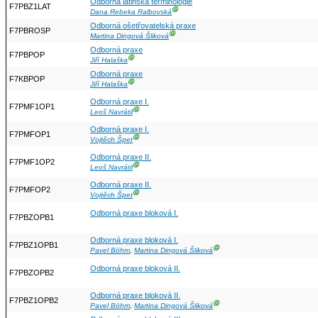
Odborná latinská terminologie
F7PBZ1LAT
Ⓖ
Dana Rebeka Ralbovská
Odborná ošetřovatelská praxe
F7PBROSP
Ⓖ
Martina Dingová Šliková
Odborná praxe
F7PBPOP
Ⓖ
Jiří Halaška
Odborná praxe
F7KBPOP
Ⓖ
Jiří Halaška
Odborná praxe I.
F7PMF1OP1
Ⓖ
Leoš Navrátil
Odborná praxe I.
F7PMFOP1
Ⓖ
Vojtěch Špet
Odborná praxe II.
F7PMF1OP2
Ⓖ
Leoš Navrátil
Odborná praxe II.
F7PMFOP2
Ⓖ
Vojtěch Špet
Odborná praxe bloková I.
F7PBZOPB1
Odborná praxe bloková I.
F7PBZ1OPB1
Ⓖ
Pavel Böhm
,
Martina Dingová Šliková
Odborná praxe bloková II.
F7PBZOPB2
Odborná praxe bloková II.
F7PBZ1OPB2
Ⓖ
Pavel Böhm
,
Martina Dingová Šliková