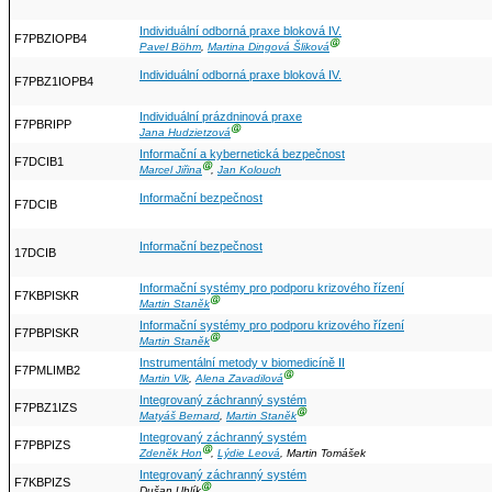
Individuální odborná praxe bloková IV.
F7PBZIOPB4
Ⓖ
Pavel Böhm
,
Martina Dingová Šliková
Individuální odborná praxe bloková IV.
F7PBZ1IOPB4
Individuální prázdninová praxe
F7PBRIPP
Ⓖ
Jana Hudzietzová
Informační a kybernetická bezpečnost
F7DCIB1
Ⓖ
Marcel Jiřina
,
Jan Kolouch
Informační bezpečnost
F7DCIB
Informační bezpečnost
17DCIB
Informační systémy pro podporu krizového řízení
F7KBPISKR
Ⓖ
Martin Staněk
Informační systémy pro podporu krizového řízení
F7PBPISKR
Ⓖ
Martin Staněk
Instrumentální metody v biomedicíně II
F7PMLIMB2
Ⓖ
Martin Vlk
,
Alena Zavadilová
Integrovaný záchranný systém
F7PBZ1IZS
Ⓖ
Matyáš Bernard
,
Martin Staněk
Integrovaný záchranný systém
F7PBPIZS
Ⓖ
Zdeněk Hon
,
Lýdie Leová
, Martin Tomášek
Integrovaný záchranný systém
F7KBPIZS
Ⓖ
Dušan Uhlík