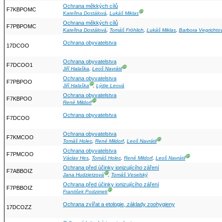
Ochrana měkkých cílů
F7KBPOMC
Ⓖ
Kateřina Dostálová
,
Lukáš Miklas
Ochrana měkkých cílů
F7PBPOMC
Kateřina Dostálová
,
Tomáš Fröhlich
,
Lukáš Miklas
,
Barbora Vegrichto
Ochrana obyvatelstva
17DCOO
Ochrana obyvatelstva
F7DCOO1
Ⓖ
Jiří Halaška
,
Leoš Navrátil
Ochrana obyvatelstva
F7PBPOO
Ⓖ
Jiří Halaška
,
Lýdie Leová
Ochrana obyvatelstva
F7KBPOO
Ⓖ
René Mildorf
Ochrana obyvatelstva
F7DCOO
Ochrana obyvatelstva
F7KMCOO
Ⓖ
Tomáš Holec
,
René Mildorf
,
Leoš Navrátil
Ochrana obyvatelstva
F7PMCOO
Ⓖ
Václav Hes
,
Tomáš Holec
,
René Mildorf
,
Leoš Navrátil
Ochrana před účinky ionizujícího záření
F7ABBOIZ
Ⓖ
Jana Hudzietzová
,
Tomáš Veselský
Ochrana před účinky ionizujícího záření
F7PBBOIZ
Ⓖ
František Podzimek
Ochrana zvířat a etologie, základy zoohygieny
17DCOZZ