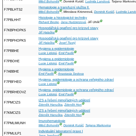
Ⓖ
Miloš Bohoněk
, Dominik Kutáč,
Ludmila Landová
, Tatjana Markovi
Hematologie a transfuzní služba II.
F7PBLHTS2
Ⓖ
Miloš Bohoněk
, Miroslava Kricnerová,
Dominik Kutáč
,
Ludmila Land
Histologie a histologické techniky
F7PBLHHT
Ⓖ
Richard Becke
,
Jana Hudzietzová
, Jiří Uhlík
Hospodářská opatření pro krizové stavy
F7KBPHOPKS
Ⓖ
Jiří Halaška
Hospodářská opatření pro krizové stavy
F7PBPHOPKS
Ⓖ
Jiří Halaška
,
Josef Tlustý
Hygiena a epidemiologie
F7PBBHE
Ⓖ
Lucie Lidická
,
Emil Pavlík
Hygiena a epidemiologie
F7PBOHE
Ⓖ
Lucie Lidická
,
Emil Pavlík
Hygiena a epidemiologie
F7ABBHE
Ⓖ
Emil Pavlík
,
Anastasia Sedova
Hygiena, epidemiologie a ochrana veřejného zdraví
F7PBFHEO
Ⓖ
Lucie Lidická
Hygiena, epidemiologie a ochrana veřejného zdraví
F7PBRHEOVZ
Ⓖ
Lucie Lidická
,
Emil Pavlík
IZS a řešení mimořádných událostí
F7PMCIZS
Ⓖ
Zdeněk Hanuška
,
Zdeněk Hon
IZS a řešení mimořádných událostí
F7KMCIZS
Ⓖ
Zdeněk Hanuška
,
Zdeněk Hon
Imunohematologie
F7PMLIMUNH
Ⓖ
Miloš Bohoněk
,
Dominik Kutáč
,
Tatjana Markovina
Individuální laboratorní praxe I
F7PMLILP1
Ⓖ
Jana Jarošová