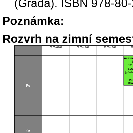
(Grada). ISBN 978-80-
Poznámka:
Rozvrh na zimní semest
06:00–08:00
08:00–10:00
10:00–12:00
1
místn
12
SU
(před
pa
Kl
Po
Po
Út