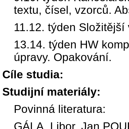
textu, čísel, vzorců. Ab
11.12. týden Složitější
13.14. týden HW kompo
úpravy. Opakování.
Cíle studia:
Studijní materiály:
Povinná literatura:
GÁLA, Libor, Jan PO