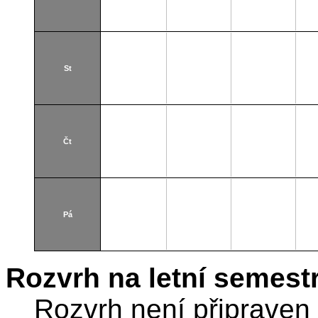
St
Čt
Pá
Rozvrh na letní semest
Rozvrh není připraven