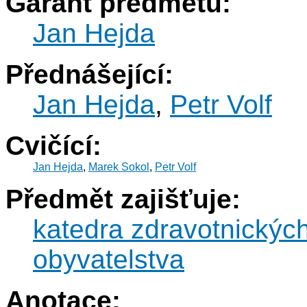
Garant předmětu:
Jan Hejda
Přednášející:
Jan Hejda
,
Petr Volf
Cvičící:
Jan Hejda
,
Marek Sokol
,
Petr Volf
Předmět zajišťuje:
katedra zdravotnickýc
obyvatelstva
Anotace: