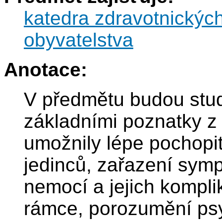
katedra zdravotnickýc
obyvatelstva
Anotace:
V předmětu budou stu
základními poznatky z 
umožnily lépe pochopi
jedinců, zařazení symp
nemocí a jejich kompli
rámce, porozumění psy