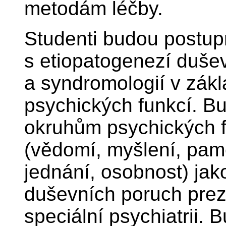
metodám léčby.
Studenti budou postu
s etiopatogenezí duše
a syndromologií v zák
psychických funkcí. B
okruhům psychických f
(vědomí, myšlení, pamě
jednání, osobnost) ja
duševních poruch pre
speciální psychiatrii.