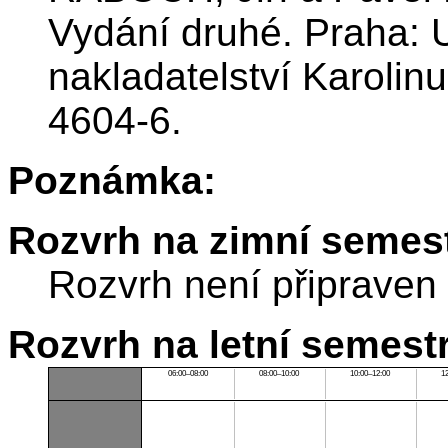
Vydání druhé. Praha: U
nakladatelství Karoli
4604-6.
Poznámka:
Rozvrh na zimní semest
Rozvrh není připraven
Rozvrh na letní semest
06:00–08:00
08:00–10:00
10:00–12:00
1