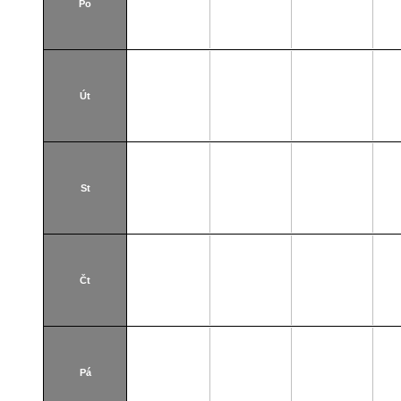
Po
Út
St
Čt
Pá