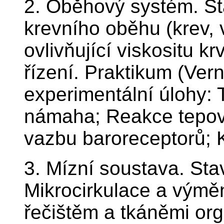
2. Oběhový systém. S
krevního oběhu (krev, v
ovlivňující viskositu krv
řízení. Praktikum (Ver
experimentální úlohy: 
námaha; Reakce tepov
vazbu baroreceptorů; 
3. Mízní soustava. Sta
Mikrocirkulace a výmě
řečištěm a tkáněmi org