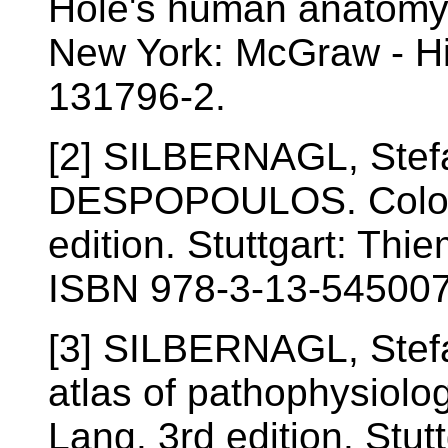
Hole's human anatomy 
New York: McGraw - Hi
131796-2.
[2] SILBERNAGL, Ste
DESPOPOULOS. Color a
edition. Stuttgart: Th
ISBN 978-3-13-545007
[3] SILBERNAGL, Stefa
atlas of pathophysiolog
Lang. 3rd edition. Stut