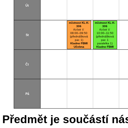
Út
místnost KL:K-
místnost KL:K-
306
306
Kvítek V.
Kvítek V.
08:00–09:50
10:00–11:50
St
(přednášková
(přednášková
par. 1)
par. 1
Kladno FBMI
paralelka 1)
Učebna
Kladno FBMI
anatomie
Učebna
anatomie
Čt
Pá
Předmět je součástí nás