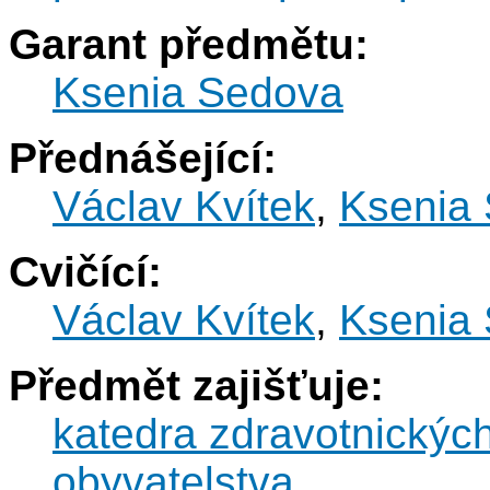
Garant předmětu:
Ksenia Sedova
Přednášející:
Václav Kvítek
,
Ksenia
Cvičící:
Václav Kvítek
,
Ksenia
Předmět zajišťuje:
katedra zdravotnickýc
obyvatelstva