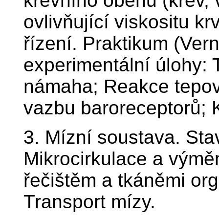
krevního oběhu (krev, v
ovlivňující viskositu krv
řízení. Praktikum (Ver
experimentální úlohy: 
námaha; Reakce tepov
vazbu baroreceptorů; 
3. Mízní soustava. Sta
Mikrocirkulace a výmě
řečištěm a tkáněmi org
Transport mízy.