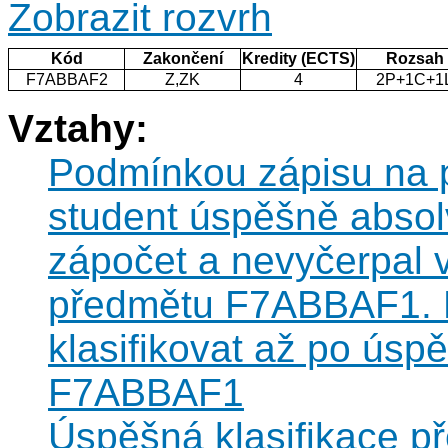
Zobrazit rozvrh
Kód
Zakončení
Kredity (ECTS)
Rozsah
F7ABBAF2
Z,ZK
4
2P+1C+1
Vztahy:
Podmínkou zápisu na 
student úspěšně abso
zápočet a nevyčerpal 
předmětu F7ABBAF1. 
klasifikovat až po úsp
F7ABBAF1
Úspěšná klasifikace 