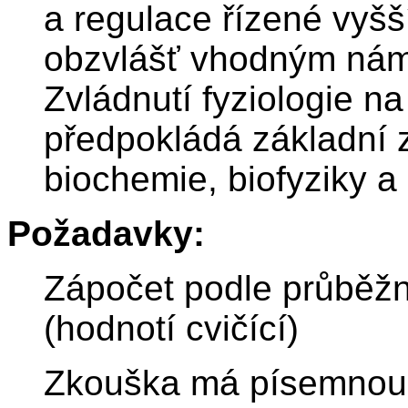
a regulace řízené vyšš
obzvlášť vhodným námě
Zvládnutí fyziologie na
předpokládá základní z
biochemie, biofyziky a 
Požadavky:
Zápočet podle průběž
(hodnotí cvičící)
Zkouška má písemnou a