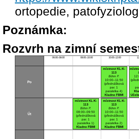
ortopedie, patofyziolog
Poznámka:
Rozvrh na zimní semest
06:00–08:00
08:00–10:00
10:00–12:00
1
místnost KL:K-
místn
113
12
Böhm P.
10:00–11:50
(před
Po
(přednášková
par. 1
pa
paralelka 4)
Kl
Kladno FBMI
Učebn
Učebna - sanitka
místnost KL:K-
místnost KL:K-
113
113
Böhm P.
Böhm P.
08:00–09:50
10:00–11:50
Út
(přednášková
(přednášková
par. 1
par. 1
paralelka 1)
paralelka 2)
Kladno FBMI
Kladno FBMI
Učebna - sanitka
Učebna - sanitka