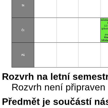
St
místn
12
(před
Čt
pa
Kl
Učebn
Pá
Rozvrh na letní semest
Rozvrh není připraven
Předmět je součástí nás