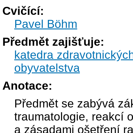
Cvičící:
Pavel Böhm
Předmět zajišťuje:
katedra zdravotnickýc
obyvatelstva
Anotace:
Předmět se zabývá zák
traumatologie, reakcí 
a zásadami ošetření ra