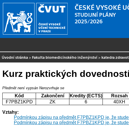
ČESKÉ VYSOKÉ U
STUDIJNÍ PLÁNY
2025/2026
Úvodní stránka
>
Fakulta biomedicínského inženýrství
>
katedra zdravo
Kurz praktických dovednost
Předmět není vypsán
Nerozvrhuje se
Kód
Zakončení
Kredity (ECTS)
Rozsah
F7PBZ1KPD
ZK
6
40XH
Vztahy:
Podmínkou zápisu na předmět F7PBZ1KPD je, že stude
Podmínkou zápisu na předmět F7PBZ1KPD je, že stude