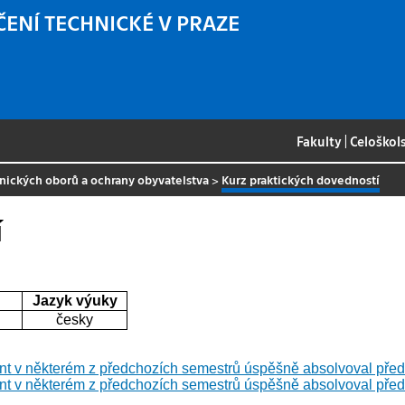
ČENÍ TECHNICKÉ V PRAZE
Fakulty
|
Celoškol
tnických oborů a ochrany obyvatelstva
>
Kurz praktických dovedností
í
Jazyk výuky
česky
nt v některém z předchozích semestrů úspěšně absolvoval p
nt v některém z předchozích semestrů úspěšně absolvoval p