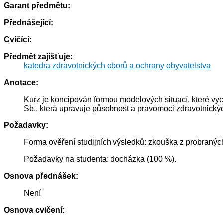
Garant předmětu:
Přednášející:
Cvičící:
Předmět zajišťuje:
katedra zdravotnických oborů a ochrany obyvatelstva
Anotace:
Kurz je koncipován formou modelových situací, které vy
Sb., která upravuje působnost a pravomoci zdravotnický
Požadavky:
Forma ověření studijních výsledků: zkouška z probranýc
Požadavky na studenta: docházka (100 %).
Osnova přednášek:
Není
Osnova cvičení: