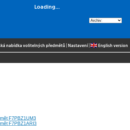
Loading...
ská nabídka volitelných předmětů
|
Nastavení
|
English version
ředmět F7PBZ1UM3
ředmět F7PBZ1ARI3