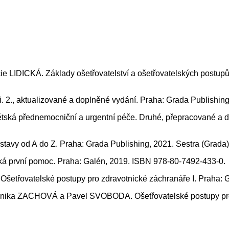
DICKÁ. Základy ošetřovatelství a ošetřovatelských postupů p
. 2., aktualizované a doplněné vydání. Praha: Grada Publishin
ká přednemocniční a urgentní péče. Druhé, přepracované a do
avy od A do Z. Praha: Grada Publishing, 2021. Sestra (Grada
 první pomoc. Praha: Galén, 2019. ISBN 978-80-7492-433-0.
ovatelské postupy pro zdravotnické záchranáře I. Praha: Gr
ZACHOVÁ a Pavel SVOBODA. Ošetřovatelské postupy pro zdra