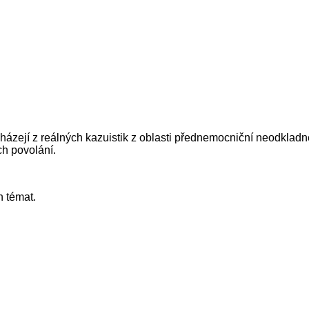
cházejí z reálných kazuistik z oblasti přednemocniční neodklad
ch povolání.
h témat.