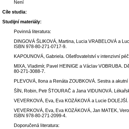
Není
Cíle studia:
Studijní materiály:
Povinná literatura:
DINGOVÁ ŠLIKOVÁ, Martina, Lucia VRABELOVÁ a Lucie LI
ISBN 978-80-271-0717-9.
KAPOUNOVÁ, Gabriela. Ošetřovatelství v intenzivní péči
MIXA, Vladimír, Pavel HEINIGE a Václav VOBRUBA. Děts
80-271-3088-7.
PLEVOVÁ, Ilona a Renáta ZOUBKOVÁ. Sestra a akutní st
ŠÍN, Robin, Petr ŠTOURAČ a Jana VIDUNOVÁ. Lékařská
VEVERKOVÁ, Eva, Eva KOZÁKOVÁ a Lucie DOLEJŠÍ. Ošetř
VEVERKOVÁ, Eva, Eva KOZÁKOVÁ, Jan MATEK, Veronika 
ISBN 978-80-271-2099-4.
Doporučená literatura: