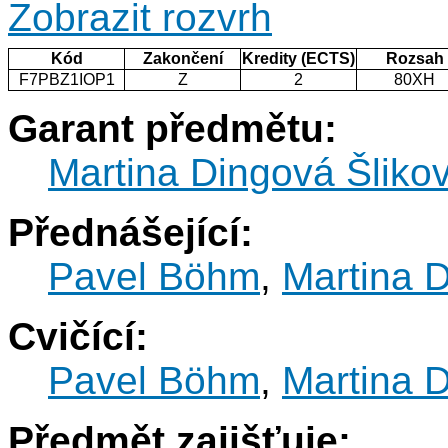
Zobrazit rozvrh
Kód
Zakončení
Kredity (ECTS)
Rozsah
F7PBZ1IOP1
Z
2
80XH
Garant předmětu:
Martina Dingová Šliko
Přednášející:
Pavel Böhm
,
Martina 
Cvičící:
Pavel Böhm
,
Martina 
Předmět zajišťuje: