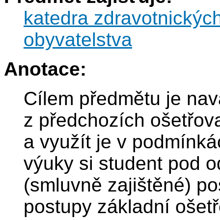
katedra zdravotnickýc
obyvatelstva
Anotace:
Cílem předmětu je navá
z předchozích ošetřo
a využít je v podmínká
výuky si student pod
(smluvně zajištěné) p
postupy základní ošetř