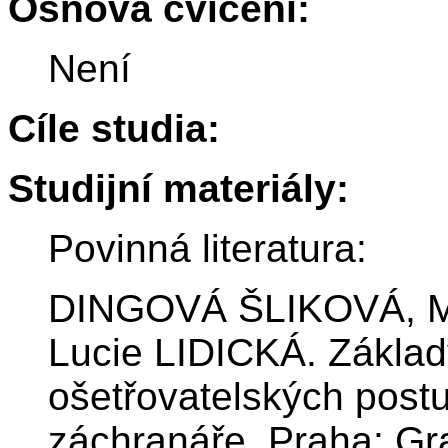
Osnova cvičení:
Není
Cíle studia:
Studijní materiály:
Povinná literatura:
DINGOVÁ ŠLIKOVÁ, M
Lucie LIDICKÁ. Základy
ošetřovatelských post
záchranáře. Praha: Gr