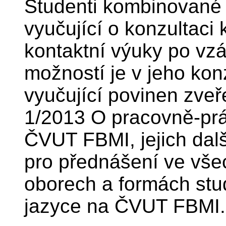
Studenti kombinované
vyučující o konzultaci 
kontaktní výuky po vz
možností je v jeho kon
vyučující povinen zveř
1/2013 O pracovně-prá
ČVUT FBMI, jejich dalš
pro přednášení ve vše
oborech a formách stu
jazyce na ČVUT FBMI.