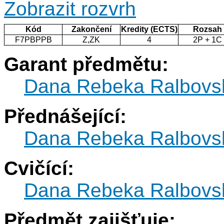
Zobrazit rozvrh
Kód
Zakončení
Kredity (ECTS)
Rozsah
F7PBPPB
Z,ZK
4
2P + 1C
Garant předmětu:
Dana Rebeka Ralbovs
Přednášející:
Dana Rebeka Ralbovs
Cvičící:
Dana Rebeka Ralbovs
Předmět zajišťuje: