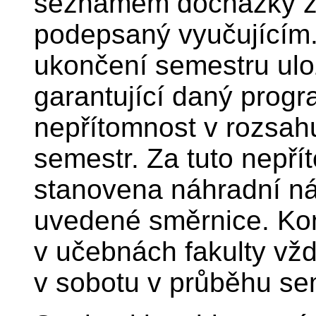
seznamem docházky z 
podepsaný vyučujícím.
ukončení semestru ulož
garantující daný progr
nepřítomnost v rozsah
semestr. Za tuto nepří
stanovena náhradní ná
uvedené směrnice. Kon
v učebnách fakulty vžd
v sobotu v průběhu se