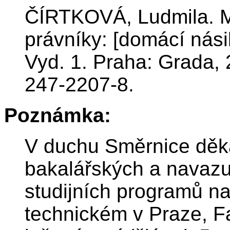
ČÍRTKOVÁ, Ludmila. M
právníky: [domácí násilí
Vyd. 1. Praha: Grada,
247-2207-8.
Poznámka:
V duchu Směrnice děka
bakalářských a navazu
studijních programů 
technickém v Praze, F