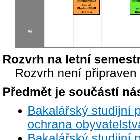
(přednášková
(před
par. 1)
Kladno FBMI
pa
Učebna
Kl
Pá
Rozvrh na letní semest
Rozvrh není připraven
Předmět je součástí nás
Bakalářský studijní
ochrana obyvatelstv
Bakalářský studijní