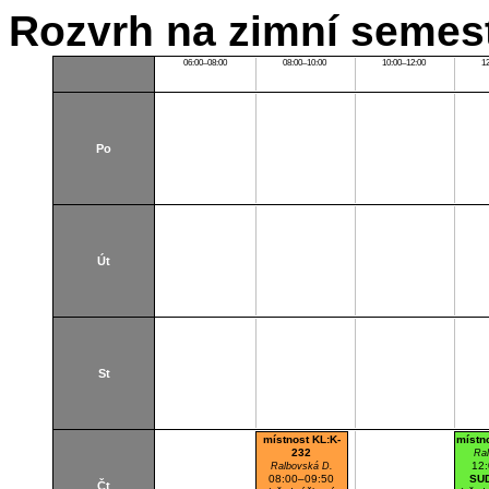
Rozvrh na zimní semest
06:00–08:00
08:00–10:00
10:00–12:00
1
Po
Út
St
místnost KL:K-
místn
232
Ra
12
Ralbovská D.
08:00–09:50
SU
Čt