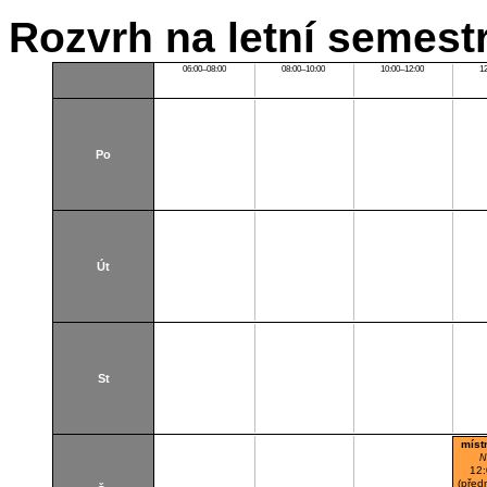
Rozvrh na letní semest
06:00–08:00
08:00–10:00
10:00–12:00
1
Po
Út
St
míst
N
12
(před