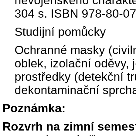
nevojenského charakter
304 s. ISBN 978-80-07
Studijní pomůcky
Ochranné masky (civiln
oblek, izolační oděvy,
prostředky (detekční tr
dekontaminační sprcha
Poznámka:
Rozvrh na zimní semest