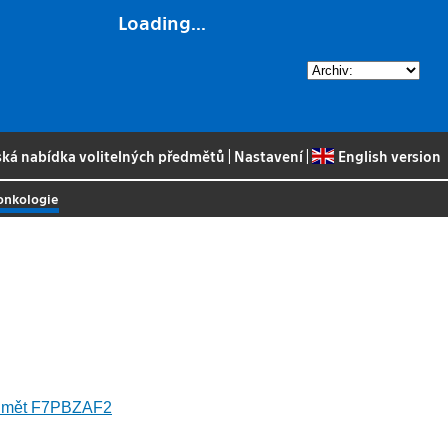
Loading...
ská nabídka volitelných předmětů
|
Nastavení
|
English version
 onkologie
ředmět F7PBZAF2