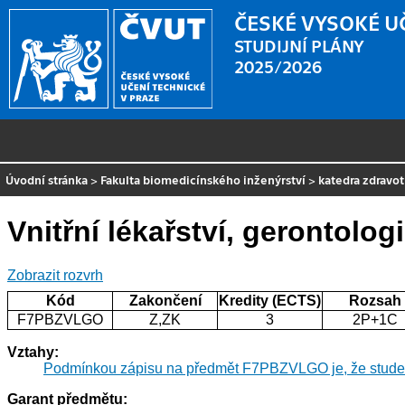
ČESKÉ VYSOKÉ U
STUDIJNÍ PLÁNY
2025/2026
Úvodní stránka
>
Fakulta biomedicínského inženýrství
>
katedra zdravo
Vnitřní lékařství, gerontolog
Zobrazit rozvrh
Kód
Zakončení
Kredity (ECTS)
Rozsah
F7PBZVLGO
Z,ZK
3
2P+1C
Vztahy:
Podmínkou zápisu na předmět F7PBZVLGO je, že stude
Garant předmětu: