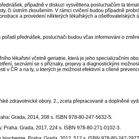
přednášek, případně v diskuzi vysvětlena posluchačům ta témata
y, či ústním zkoušením. V rámci cvičení budou případně probrána
nstrace a provedení některých lékařských a ošetřovatelských 
 na pořadí přednášek, posluchači budou včas informováni o změn
ního lékařství včetně geriatrie, která je jeho specializačním o
vyšetření, seznámí se s příznaky, projevy a diagnostickými možn
i v ČR a na ty, u kterých je možnost efektivní a cílené prevenc
kařské zdravotnické obory. 2., zcela přepracované a doplněné vy
Praha: Grada, 2014, 208 s. ISBN 978-80-247-5632-5.
y. Praha: Grada, 2017, 224 s. ISBN 978-80-271-0102-3.
biochemie. Praha: Grada, 2012, 512 s. ISBN 978-80-247-2977