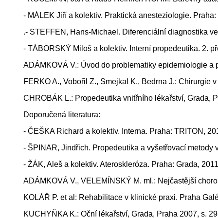
- MÁLEK Jiří a kolektiv. Praktická anesteziologie. Prah
.- STEFFEN, Hans-Michael. Diferenciální diagnostika ve 
- TÁBORSKÝ Miloš a kolektiv. Interní propedeutika. 2. 
ADÁMKOVÁ V.: Úvod do problematiky epidemiologie a pr
FERKO A., Vobořil Z., Smejkal K., Bedrna J.: Chirurgie v
CHROBÁK L.: Propedeutika vnitřního lékařství, Grada, 
Doporučená literatura:
- ČEŠKA Richard a kolektiv. Interna. Praha: TRITON, 2
- ŠPINAR, Jindřich. Propedeutika a vyšetřovací metody 
- ŽÁK, Aleš a kolektiv. Ateroskleróza. Praha: Grada, 20
ADÁMKOVÁ V., VELEMÍNSKÝ M. ml.: Nejčastější chorob
KOLÁŘ P. et al: Rehabilitace v klinické praxi. Praha Gal
KUCHYŇKA K.: Oční lékařství, Grada, Praha 2007, s. 29-