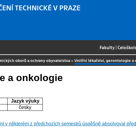
ČENÍ TECHNICKÉ V PRAZE
Fakulty
|
Celoškol
tnických oborů a ochrany obyvatelstva
>
Vnitřní lékařství, gerontologie a
ie a onkologie
Jazyk výuky
česky
nt v některém z předchozích semestrů úspěšně absolvoval p