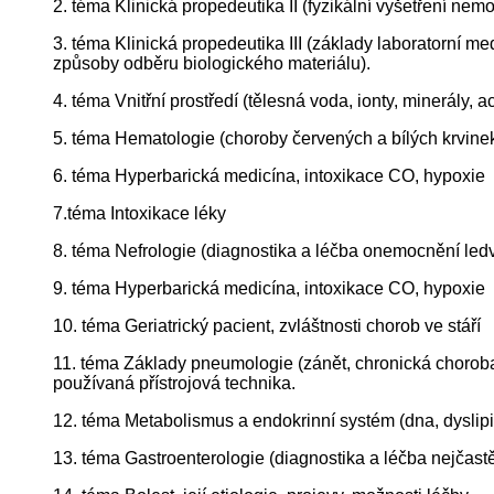
2. téma Klinická propedeutika II (fyzikální vyšetření nem
3. téma Klinická propedeutika III (základy laboratorní me
způsoby odběru biologického materiálu).
4. téma Vnitřní prostředí (tělesná voda, ionty, minerály, 
5. téma Hematologie (choroby červených a bílých krvinek,
6. téma Hyperbarická medicína, intoxikace CO, hypoxie
7.téma Intoxikace léky
8. téma Nefrologie (diagnostika a léčba onemocnění ledvi
9. téma Hyperbarická medicína, intoxikace CO, hypoxie
10. téma Geriatrický pacient, zvláštnosti chorob ve stáří
11. téma Základy pneumologie (zánět, chronická choroba 
používaná přístrojová technika.
12. téma Metabolismus a endokrinní systém (dna, dyslipid
13. téma Gastroenterologie (diagnostika a léčba nejčastě