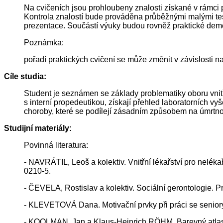
Na cvičeních jsou prohloubeny znalosti získané v rámci 
Kontrola znalostí bude prováděna průběžnými malými test
prezentace. Součástí výuky budou rovněž praktické demo
Poznámka:
pořadí praktických cvičení se může změnit v závislosti
Cíle studia:
Student je seznámen se základy problematiky oboru vnitř
s interní propedeutikou, získají přehled laboratorních 
choroby, které se podílejí zásadním způsobem na úmrtnost
Studijní materiály:
Povinná literatura:
- NAVRÁTIL, Leoš a kolektiv. Vnitřní lékařství pro nelé
0210-5.
- ČEVELA, Rostislav a kolektiv. Sociální gerontologie. 
- KLEVETOVÁ Dana. Motivační prvky při práci se senior
- KOOLMAN, Jan a Klaus-Heinrich RÖHM. Barevný atlas 