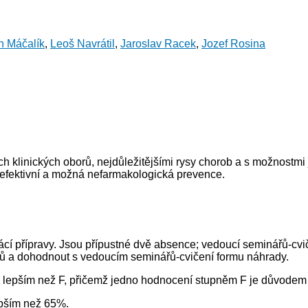
 Máčalík
,
Leoš Navrátil
,
Jaroslav Racek
,
Jozef Rosina
 klinických oborů, nejdůležitějšími rysy chorob a s možnostmi je
 efektivní a možná nefarmakologická prevence.
cí přípravy. Jsou přípustné dvě absence; vedoucí seminářů-cvič
 a dohodnout s vedoucím seminářů-cvičení formu náhrady.
 lepším než F, přičemž jedno hodnocení stupněm F je důvodem 
pším než 65%.