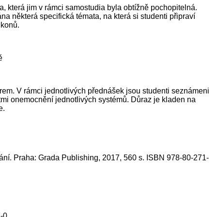
, která jim v rámci samostudia byla obtížně pochopitelná.
 některá specifická témata, na která si studenti připraví
úkonů.
ě
borem. V rámci jednotlivých přednášek jsou studenti seznámeni
ostmi onemocnění jednotlivých systémů. Důraz je kladen na
e.
dání. Praha: Grada Publishing, 2017, 560 s. ISBN 978-80-271-
-0.