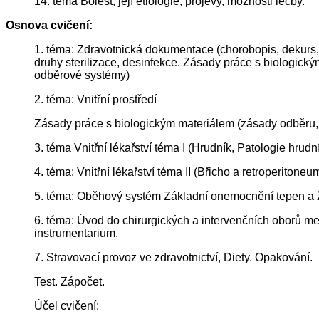
14. téma Bolest, její etiologie, projevy, možnosti léčby.
Osnova cvičení:
1. téma: Zdravotnická dokumentace (chorobopis, dekurs, 
druhy sterilizace, desinfekce. Zásady práce s biologick
odběrové systémy)
2. téma: Vnitřní prostředí
Zásady práce s biologickým materiálem (zásady odběru, 
3. téma Vnitřní lékařství téma I (Hrudník, Patologie hrudn
4. téma: Vnitřní lékařství téma II (Břicho a retroperitoneu
5. téma: Oběhový systém Základní onemocnění tepen a ži
6. téma: Úvod do chirurgických a intervenčních oborů med
instrumentarium.
7. Stravovací provoz ve zdravotnictví, Diety. Opakování.
Test. Zápočet.
Účel cvičení: