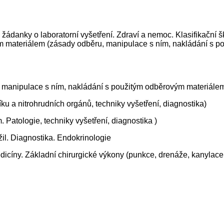
žádanky o laboratorní vyšetření. Zdraví a nemoc. Klasifikační 
ým materiálem (zásady odběru, manipulace s ním, nakládání s p
manipulace s ním, nakládání s použitým odběrovým materiálem,
íku a nitrohrudních orgánů, techniky vyšetření, diagnostika)
m. Patologie, techniky vyšetření, diagnostika )
l. Diagnostika. Endokrinologie
icíny. Základní chirurgické výkony (punkce, drenáže, kanylace, š