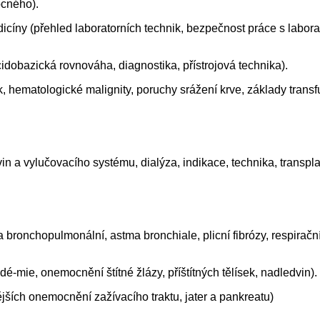
ocného).
dicíny (přehled laboratorních technik, bezpečnost práce s labora
acidobazická rovnováha, diagnostika, přístrojová technika).
 hematologické malignity, poruchy srážení krve, základy transfu
n a vylučovacího systému, dialýza, indikace, technika, transpla
bronchopulmonální, astma bronchiale, plicní fibrózy, respirační
é-mie, onemocnění štítné žlázy, příštítných tělísek, nadledvin).
jších onemocnění zažívacího traktu, jater a pankreatu)