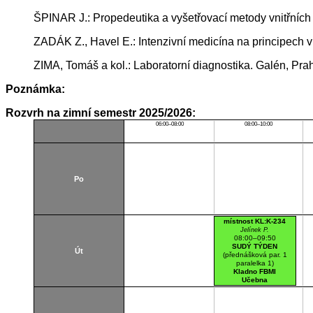
ŠPINAR J.: Propedeutika a vyšetřovací metody vnitřních
ZADÁK Z., Havel E.: Intenzivní medicína na principech vn
ZIMA, Tomáš a kol.: Laboratorní diagnostika. Galén, Pr
Poznámka:
Rozvrh na zimní semestr 2025/2026:
06:00–08:00
08:00–10:00
Po
místnost KL:K-234
Jelínek P.
08:00–09:50
SUDÝ TÝDEN
Út
(přednášková par. 1
paralelka 1)
Kladno FBMI
Učebna