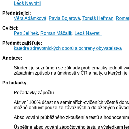
Leoš Navrátil
Přednášející:
Věra Adámková
,
Pavla Bojarová
,
Tomáš Heřman
,
Roman
Cvičící:
Petr Jelínek
,
Roman Máčalík
,
Leoš Navrátil
Předmět zajišťuje:
katedra zdravotnických oborů a ochrany obyvatelstva
Anotace:
Student je seznámen se základy problematiky jednotlivých
zásadním způsob na úmrtnosti v ČR a na ty, u kterých je
Požadavky:
Požadavky zápočtu
Aktivní 100% účast na seminářích-cvičeních včetně domá
možné omluvit pouze ze závažných a doložených důvodů
Absolvování průběžného zkoušení a testů s hodnocením
Úspěšné absolvování zápočtového testu s výsledkem le